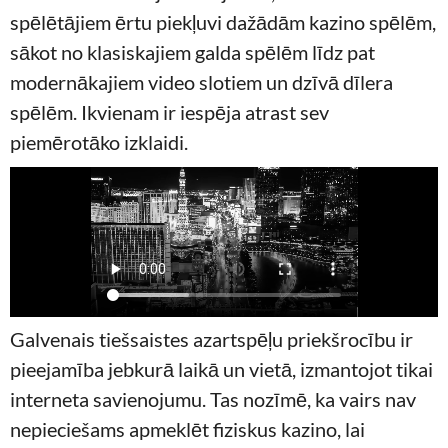
spēlētājiem ērtu piekļuvi dažādām kazino spēlēm,
sākot no klasiskajiem galda spēlēm līdz pat
modernākajiem video slotiem un dzīvā dīlera
spēlēm. Ikvienam ir iespēja atrast sev
piemērotāko izklaidi.
Galvenais tiešsaistes azartspēļu priekšrocību ir
pieejamība jebkurā laikā un vietā, izmantojot tikai
interneta savienojumu. Tas nozīmē, ka vairs nav
nepieciešams apmeklēt fiziskus kazino, lai