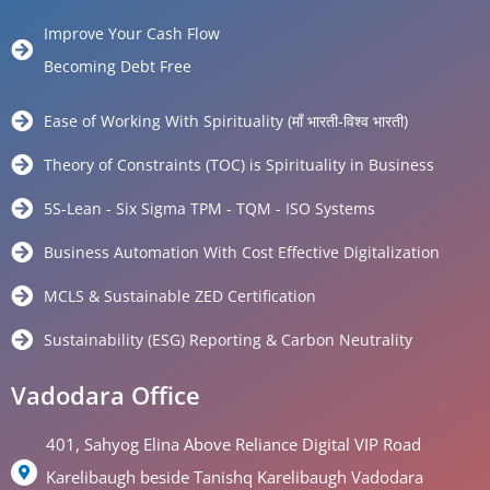
Improve Your Cash Flow
Becoming Debt Free
Ease of Working With Spirituality (माँ भारती-विश्व भारती)
Theory of Constraints (TOC) is Spirituality in Business
5S-Lean - Six Sigma TPM - TQM - ISO Systems
Business Automation With Cost Effective Digitalization
MCLS & Sustainable ZED Certification
Sustainability (ESG) Reporting & Carbon Neutrality
Vadodara Office
401, Sahyog Elina Above Reliance Digital VIP Road
Karelibaugh beside Tanishq Karelibaugh Vadodara