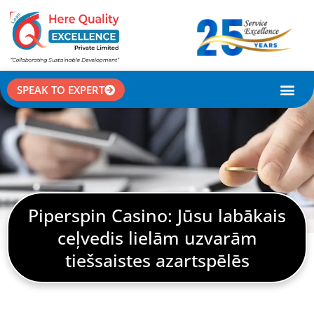
SPEAK TO EXPERT
CASE STU
Piperspin Casino: Jūsu labākais
ceļvedis lielām uzvarām
tiešsaistes azartspēlēs