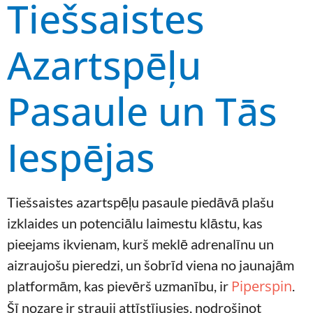
Tiešsaistes
Azartspēļu
Pasaule un Tās
Iespējas
Tiešsaistes azartspēļu pasaule piedāvā plašu
izklaides un potenciālu laimestu klāstu, kas
pieejams ikvienam, kurš meklē adrenalīnu un
aizraujošu pieredzi, un šobrīd viena no jaunajām
Piperspin
platformām, kas pievērš uzmanību, ir
.
Šī nozare ir strauji attīstījusies, nodrošinot