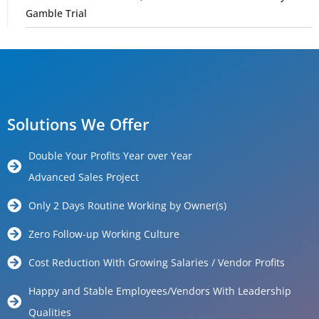
Gamble Trial
Solutions We Offer
Double Your Profits Year over Year
Advanced Sales Project
Only 2 Days Routine Working by Owner(s)
Zero Follow-up Working Culture
Cost Reduction With Growing Salaries / Vendor Profits
Happy and Stable Employees/Vendors With Leadership
Qualities