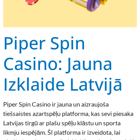
Piper Spin
Casino: Jauna
Izklaide Latvijā
Piper Spin Casino ir jauna un aizraujoša
tiešsaistes azartspēļu platforma, kas sevi piesaka
Latvijas tirgū ar plašu spēļu klāstu un sporta
likmju iespējām. Šī platforma ir izveidota, lai