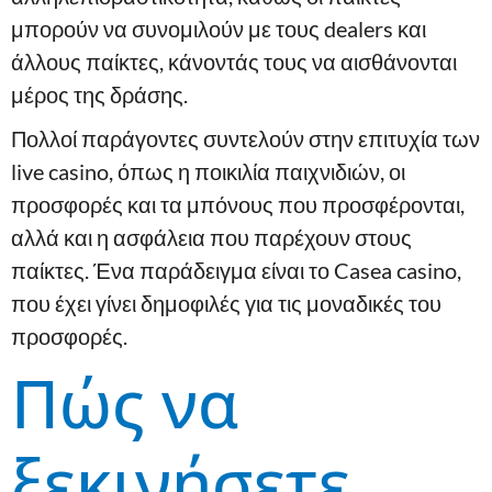
μπορούν να συνομιλούν με τους dealers και
άλλους παίκτες, κάνοντάς τους να αισθάνονται
μέρος της δράσης.
Πολλοί παράγοντες συντελούν στην επιτυχία των
live casino, όπως η ποικιλία παιχνιδιών, οι
προσφορές και τα μπόνους που προσφέρονται,
αλλά και η ασφάλεια που παρέχουν στους
παίκτες. Ένα παράδειγμα είναι το Casea casino,
που έχει γίνει δημοφιλές για τις μοναδικές του
προσφορές.
Πώς να
ξεκινήσετε