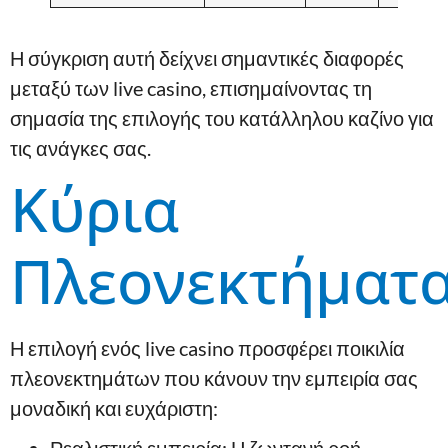
Η σύγκριση αυτή δείχνει σημαντικές διαφορές
μεταξύ των live casino, επισημαίνοντας τη
σημασία της επιλογής του κατάλληλου καζίνο για
τις ανάγκες σας.
Κύρια
Πλεονεκτήματ
Η επιλογή ενός live casino προσφέρει ποικιλία
πλεονεκτημάτων που κάνουν την εμπειρία σας
μοναδική και ευχάριστη: