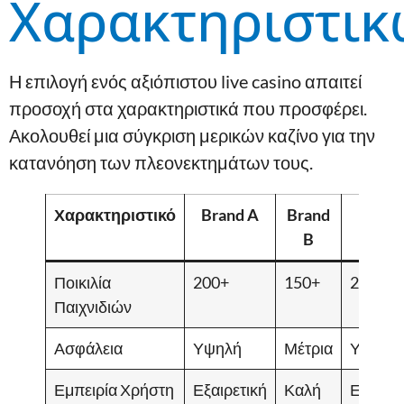
Χαρακτηριστικ
Η επιλογή ενός αξιόπιστου live casino απαιτεί
προσοχή στα χαρακτηριστικά που προσφέρει.
Ακολουθεί μια σύγκριση μερικών καζίνο για την
κατανόηση των πλεονεκτημάτων τους.
Χαρακτηριστικό
Brand A
Brand
Brand
B
Ποικιλία
200+
150+
250+
Παιχνιδιών
Ασφάλεια
Υψηλή
Μέτρια
Υψηλή
Εμπειρία Χρήστη
Εξαιρετική
Καλή
Εξαιρετ