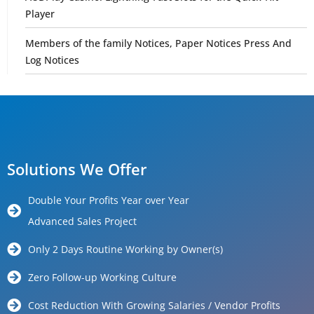
Player
Members of the family Notices, Paper Notices Press And
Log Notices
Solutions We Offer
Double Your Profits Year over Year
Advanced Sales Project
Only 2 Days Routine Working by Owner(s)
Zero Follow-up Working Culture
Cost Reduction With Growing Salaries / Vendor Profits