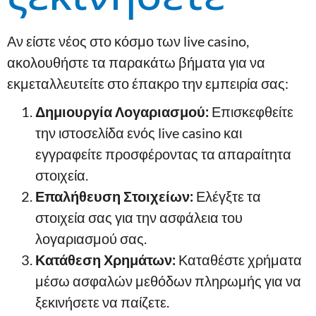
Αν είστε νέος στο κόσμο των live casino,
ακολουθήστε τα παρακάτω βήματα για να
εκμεταλλευτείτε στο έπακρο την εμπειρία σας:
Δημιουργία Λογαριασμού:
Επισκεφθείτε
την ιστοσελίδα ενός live casino και
εγγραφείτε προσφέροντας τα απαραίτητα
στοιχεία.
Επαλήθευση Στοιχείων:
Ελέγξτε τα
στοιχεία σας για την ασφάλεια του
λογαριασμού σας.
Κατάθεση Χρημάτων:
Καταθέστε χρήματα
μέσω ασφαλών μεθόδων πληρωμής για να
ξεκινήσετε να παίζετε.