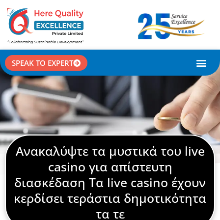
SPEAK TO EXPERT
CASE STU
Ανακαλύψτε τα μυστικά του live
casino για απίστευτη
διασκέδαση Τα live casino έχουν
κερδίσει τεράστια δημοτικότητα
τα τε