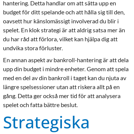
hantering. Detta handlar om att sätta upp en
budget för ditt spelande och att hålla sig till den,
oavsett hur känslomässigt involverad du blir i
spelet. En klok strategi är att aldrig satsa mer än
du har råd att förlora, vilket kan hjälpa dig att
undvika stora förluster.
En annan aspekt av bankroll-hantering är att dela
upp din budget i mindre enheter. Genom att spela
med en del av din bankroll i taget kan du njuta av
längre spelsessioner utan att riskera allt på en
gång. Detta ger också mer tid för att analysera
spelet och fatta bättre beslut.
Strategiska