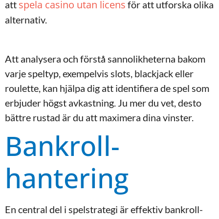
spela casino utan licens
att
för att utforska olika
alternativ.
Att analysera och förstå sannolikheterna bakom
varje speltyp, exempelvis slots, blackjack eller
roulette, kan hjälpa dig att identifiera de spel som
erbjuder högst avkastning. Ju mer du vet, desto
bättre rustad är du att maximera dina vinster.
Bankroll-
hantering
En central del i spelstrategi är effektiv bankroll-