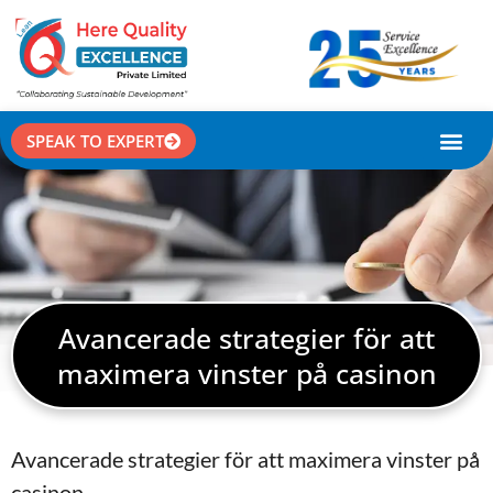
SPEAK TO EXPERT
CASE STU
Avancerade strategier för att
maximera vinster på casinon
Avancerade strategier för att maximera vinster på
casinon