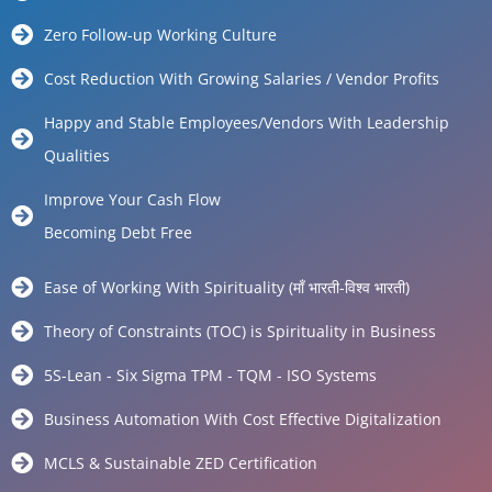
Zero Follow-up Working Culture
Cost Reduction With Growing Salaries / Vendor Profits
Happy and Stable Employees/Vendors With Leadership
Qualities
Improve Your Cash Flow
Becoming Debt Free
Ease of Working With Spirituality (माँ भारती-विश्व भारती)
Theory of Constraints (TOC) is Spirituality in Business
5S-Lean - Six Sigma TPM - TQM - ISO Systems
Business Automation With Cost Effective Digitalization
MCLS & Sustainable ZED Certification