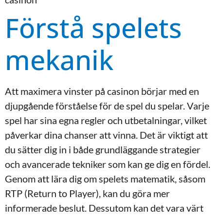
Förstå spelets
mekanik
Att maximera vinster på casinon börjar med en
djupgående förståelse för de spel du spelar. Varje
spel har sina egna regler och utbetalningar, vilket
påverkar dina chanser att vinna. Det är viktigt att
du sätter dig in i både grundläggande strategier
och avancerade tekniker som kan ge dig en fördel.
Genom att lära dig om spelets matematik, såsom
RTP (Return to Player), kan du göra mer
informerade beslut. Dessutom kan det vara värt