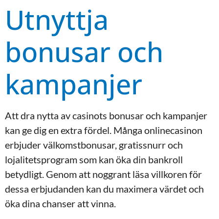
Utnyttja
bonusar och
kampanjer
Att dra nytta av casinots bonusar och kampanjer
kan ge dig en extra fördel. Många onlinecasinon
erbjuder välkomstbonusar, gratissnurr och
lojalitetsprogram som kan öka din bankroll
betydligt. Genom att noggrant läsa villkoren för
dessa erbjudanden kan du maximera värdet och
öka dina chanser att vinna.