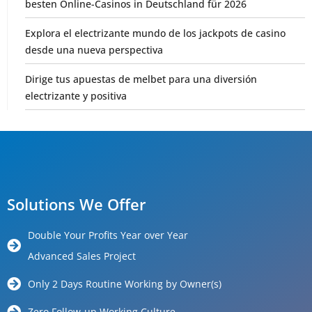
besten Online-Casinos in Deutschland für 2026
Explora el electrizante mundo de los jackpots de casino
desde una nueva perspectiva
Dirige tus apuestas de melbet para una diversión
electrizante y positiva
Solutions We Offer
Double Your Profits Year over Year
Advanced Sales Project
Only 2 Days Routine Working by Owner(s)
Zero Follow-up Working Culture