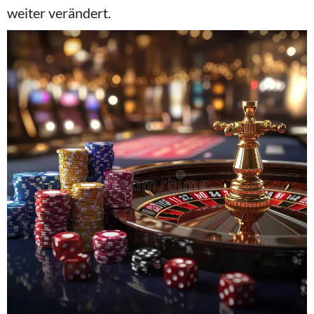
weiter verändert.