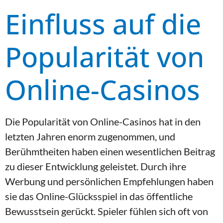
Einfluss auf die
Popularität von
Online-Casinos
Die Popularität von Online-Casinos hat in den
letzten Jahren enorm zugenommen, und
Berühmtheiten haben einen wesentlichen Beitrag
zu dieser Entwicklung geleistet. Durch ihre
Werbung und persönlichen Empfehlungen haben
sie das Online-Glücksspiel in das öffentliche
Bewusstsein gerückt. Spieler fühlen sich oft von