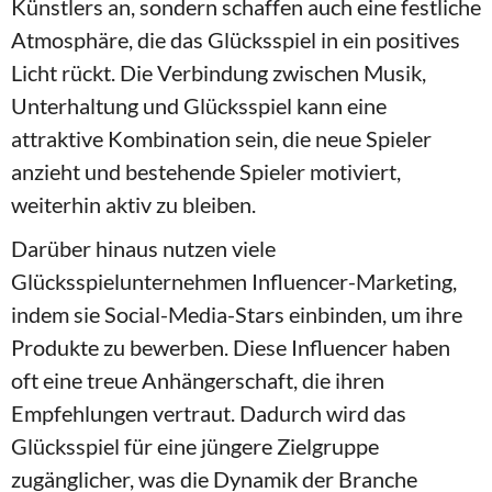
Künstlers an, sondern schaffen auch eine festliche
Atmosphäre, die das Glücksspiel in ein positives
Licht rückt. Die Verbindung zwischen Musik,
Unterhaltung und Glücksspiel kann eine
attraktive Kombination sein, die neue Spieler
anzieht und bestehende Spieler motiviert,
weiterhin aktiv zu bleiben.
Darüber hinaus nutzen viele
Glücksspielunternehmen Influencer-Marketing,
indem sie Social-Media-Stars einbinden, um ihre
Produkte zu bewerben. Diese Influencer haben
oft eine treue Anhängerschaft, die ihren
Empfehlungen vertraut. Dadurch wird das
Glücksspiel für eine jüngere Zielgruppe
zugänglicher, was die Dynamik der Branche