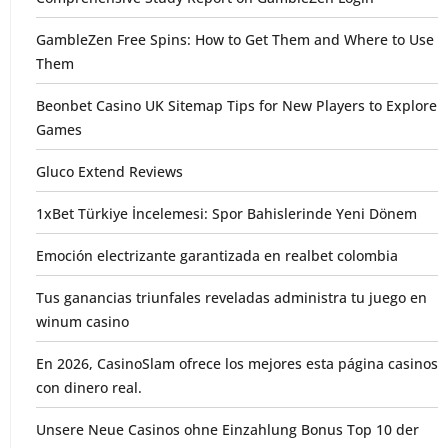
GambleZen Free Spins: How to Get Them and Where to Use
Them
Beonbet Casino UK Sitemap Tips for New Players to Explore
Games
Gluco Extend Reviews
1xBet Türkiye İncelemesi: Spor Bahislerinde Yeni Dönem
Emoción electrizante garantizada en realbet colombia
Tus ganancias triunfales reveladas administra tu juego en
winum casino
En 2026, CasinoSlam ofrece los mejores esta página casinos
con dinero real.
Unsere Neue Casinos ohne Einzahlung Bonus Top 10 der