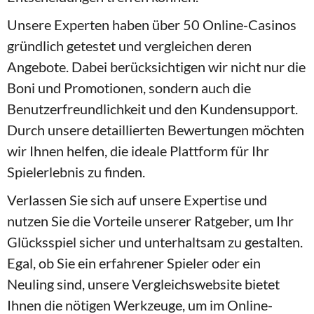
Unsere Experten haben über 50 Online-Casinos
gründlich getestet und vergleichen deren
Angebote. Dabei berücksichtigen wir nicht nur die
Boni und Promotionen, sondern auch die
Benutzerfreundlichkeit und den Kundensupport.
Durch unsere detaillierten Bewertungen möchten
wir Ihnen helfen, die ideale Plattform für Ihr
Spielerlebnis zu finden.
Verlassen Sie sich auf unsere Expertise und
nutzen Sie die Vorteile unserer Ratgeber, um Ihr
Glücksspiel sicher und unterhaltsam zu gestalten.
Egal, ob Sie ein erfahrener Spieler oder ein
Neuling sind, unsere Vergleichswebsite bietet
Ihnen die nötigen Werkzeuge, um im Online-