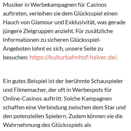
Musiker in Werbekampagnen für Casinos
auftreten, verleihen sie dem Glücksspiel einen
Hauch von Glamour und Exklusivität, was gerade
jüngere Zielgruppen anzieht. Für zusätzliche
Informationen zu sicheren Glücksspiel-
Angeboten lohnt es sich, unsere Seite zu
https://kulturbahnhof-halver.de/
besuchen:
.
Ein gutes Beispiel ist der berühmte Schauspieler
und Filmemacher, der oft in Werbespots für
Online-Casinos auftritt. Solche Kampagnen
schaffen eine Verbindung zwischen dem Star und
den potenziellen Spielern. Zudem können sie die
Wahrnehmung des Glücksspiels als