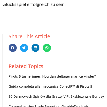
Glücksspiel erfolgreich zu sein.
Share This Article
Related Topics
Pirots 5 turneringer: Hvordan deltager man og vinder?
Guida completa alla meccanica CollectR™ di Pirots 5
50 Darmowych Spinów dla Graczy VIP: Ekskluzywne Bonusy
Comprehensive Study Report on GambleZen Login