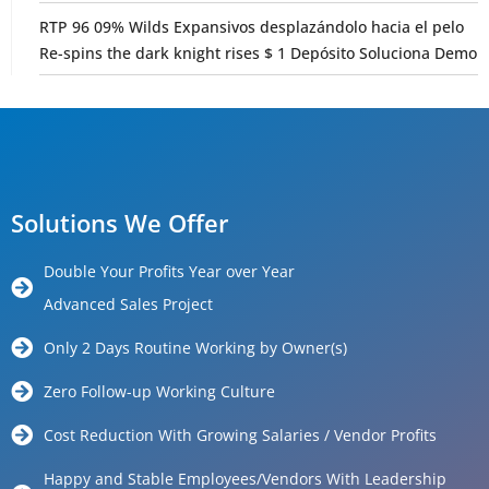
RTP 96 09% Wilds Expansivos desplazándolo hacia el pelo
Re-spins the dark knight rises $ 1 Depósito Soluciona Demo
Solutions We Offer
Double Your Profits Year over Year
Advanced Sales Project
Only 2 Days Routine Working by Owner(s)
Zero Follow-up Working Culture
Cost Reduction With Growing Salaries / Vendor Profits
Happy and Stable Employees/Vendors With Leadership