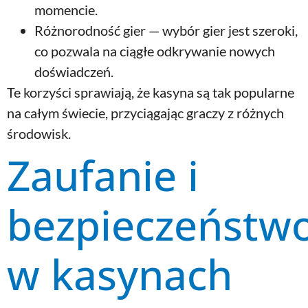
momencie.
Różnorodność gier — wybór gier jest szeroki,
co pozwala na ciągłe odkrywanie nowych
doświadczeń.
Te korzyści sprawiają, że kasyna są tak popularne
na całym świecie, przyciągając graczy z różnych
środowisk.
Zaufanie i
bezpieczeństw
w kasynach