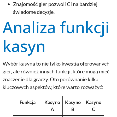
Znajomość gier pozwoli Ci na bardziej
świadome decyzje.
Analiza funkcji
kasyn
Wybór kasyna to nie tylko kwestia oferowanych
gier, ale również innych funkcji, które mogą mieć
znaczenie dla graczy. Oto porównanie kilku
kluczowych aspektów, które warto rozważyć:
Funkcja
Kasyno
Kasyno
Kasyno
A
B
C