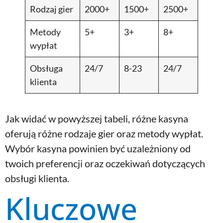
Rodzaj gier
2000+
1500+
2500+
Metody
5+
3+
8+
wypłat
Obsługa
24/7
8-23
24/7
klienta
Jak widać w powyższej tabeli, różne kasyna
oferują różne rodzaje gier oraz metody wypłat.
Wybór kasyna powinien być uzależniony od
twoich preferencji oraz oczekiwań dotyczących
obsługi klienta.
Kluczowe