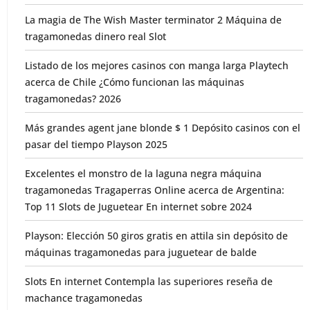
La magia de The Wish Master terminator 2 Máquina de
tragamonedas dinero real Slot
Listado de los mejores casinos con manga larga Playtech
acerca de Chile ¿Cómo funcionan las máquinas
tragamonedas? 2026
Más grandes agent jane blonde $ 1 Depósito casinos con el
pasar del tiempo Playson 2025
Excelentes el monstro de la laguna negra máquina
tragamonedas Tragaperras Online acerca de Argentina:
Top 11 Slots de Juguetear En internet sobre 2024
Playson: Elección 50 giros gratis en attila sin depósito de
máquinas tragamonedas para juguetear de balde
Slots En internet Contempla las superiores reseña de
machance tragamonedas