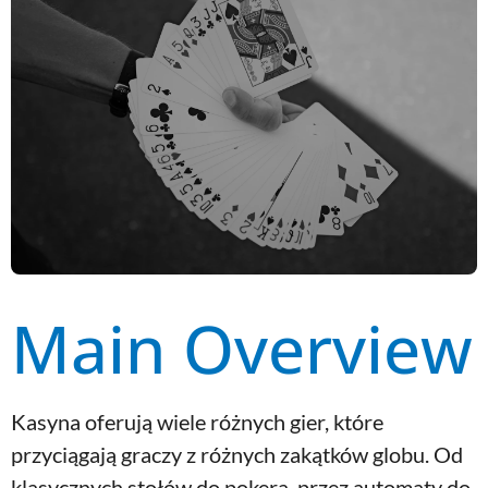
Main Overview
Kasyna oferują wiele różnych gier, które
przyciągają graczy z różnych zakątków globu. Od
klasycznych stołów do pokera, przez automaty do