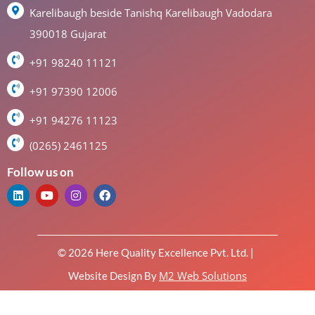
Karelibaugh beside Tanishq Karelibaugh Vadodara
390018 Gujarat
+91 98240 11121
+91 97390 12006
+91 94276 11123
(0265) 2461125
Follow us on
© 2026 Here Quality Excellence Pvt. Ltd. |
M2 Web Solutions
Website Design By