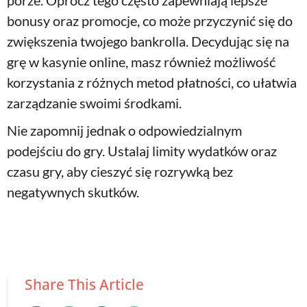
porze. Oprócz tego często zapewniają lepsze
bonusy oraz promocje, co może przyczynić się do
zwiększenia twojego bankrolla. Decydując się na
grę w kasynie online, masz również możliwość
korzystania z różnych metod płatności, co ułatwia
zarządzanie swoimi środkami.
Nie zapomnij jednak o odpowiedzialnym
podejściu do gry. Ustalaj limity wydatków oraz
czasu gry, aby cieszyć się rozrywką bez
negatywnych skutków.
Share This Article