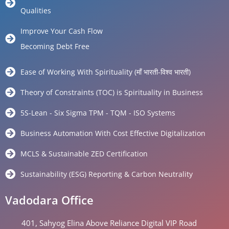
Qualities
Improve Your Cash Flow
Becoming Debt Free
Ease of Working With Spirituality (माँ भारती-विश्व भारती)
Theory of Constraints (TOC) is Spirituality in Business
5S-Lean - Six Sigma TPM - TQM - ISO Systems
Business Automation With Cost Effective Digitalization
MCLS & Sustainable ZED Certification
Sustainability (ESG) Reporting & Carbon Neutrality
Vadodara Office
401, Sahyog Elina Above Reliance Digital VIP Road