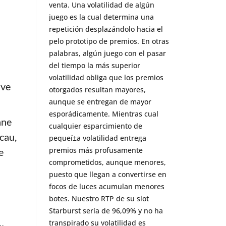
venta. Una volatilidad de algún
juego es la cual determina una
repetición desplazándolo hacia el
pelo prototipo de premios. En otras
palabras, algún juego con el pasar
del tiempo la más superior
volatilidad obliga que los premios
 ve
otorgados resultan mayores,
aunque se entregan de mayor
esporádicamente. Mientras cual
ane
cualquier esparcimiento de
cau,
pequeí±a volatilidad entrega
premios más profusamente
e
comprometidos, aunque menores,
puesto que llegan a convertirse en
focos de luces acumulan menores
botes. Nuestro RTP de su slot
Starburst serí­a de 96,09% y no ha
transpirado su volatilidad es