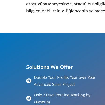
arayüzümüz sayesinde, aradığınız bilgil
bilgi edinebilirsiniz. Eğlencenin ve mac
Solutions We Offer
Double Your Profits Year over Year
Advanced Sales Project
Only 2 Days Routine Working by
Owner(s)