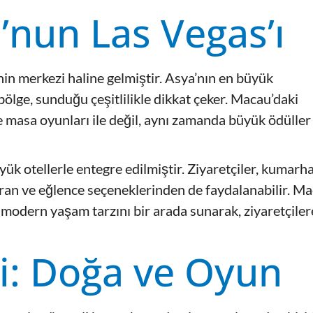
nun Las Vegas’ı
in merkezi haline gelmiştir. Asya’nın en büyük
ölge, sunduğu çeşitlilikle dikkat çeker. Macau’daki
 masa oyunları ile değil, aynı zamanda büyük ödüller
ük otellerle entegre edilmiştir. Ziyaretçiler, kumarh
toran ve eğlence seçeneklerinden de faydalanabilir. Ma
odern yaşam tarzını bir arada sunarak, ziyaretçiler
ri: Doğa ve Oyun