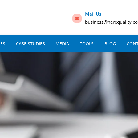
Mail Us
business@herequality.c
IES
CASE STUDIES
MEDIA
TOOLS
BLOG
CON