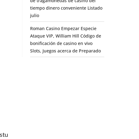
de tragamonedas de casino del
tiempo dinero conveniente Listado
julio
Roman Casino Empezar Especie
Ataque VIP, William Hill Código de
bonificación de casino en vivo
Slots, Juegos acerca de Preparado
ostu