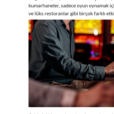
kumarhaneler, sadece oyun oynamak içi
ve lüks restoranlar gibi birçok farklı etkin