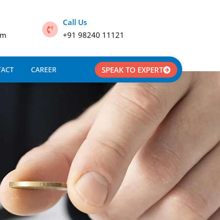
Call Us
om
+91 98240 11121
TACT
CAREER
SPEAK TO EXPERT