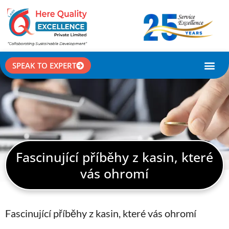
SPEAK TO EXPERT
CASE STU
Fascinující příběhy z kasin, které
vás ohromí
Fascinující příběhy z kasin, které vás ohromí