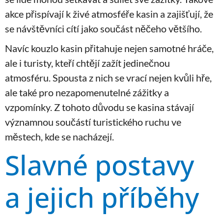
akce přispívají k živé atmosféře kasin a zajišťují, že
se návštěvníci cítí jako součást něčeho většího.
Navíc kouzlo kasin přitahuje nejen samotné hráče,
ale i turisty, kteří chtějí zažít jedinečnou
atmosféru. Spousta z nich se vrací nejen kvůli hře,
ale také pro nezapomenutelné zážitky a
vzpomínky. Z tohoto důvodu se kasina stávají
významnou součástí turistického ruchu ve
městech, kde se nacházejí.
Slavné postavy
a jejich příběhy