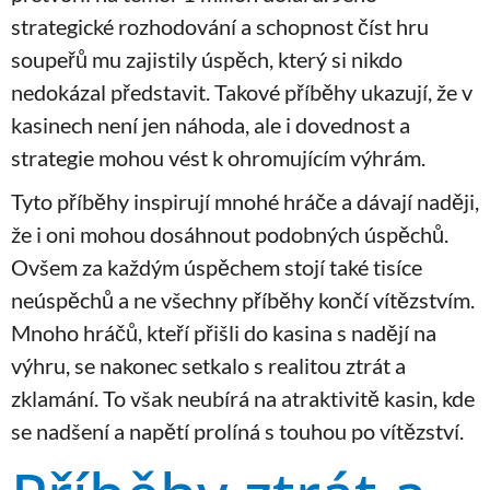
strategické rozhodování a schopnost číst hru
soupeřů mu zajistily úspěch, který si nikdo
nedokázal představit. Takové příběhy ukazují, že v
kasinech není jen náhoda, ale i dovednost a
strategie mohou vést k ohromujícím výhrám.
Tyto příběhy inspirují mnohé hráče a dávají naději,
že i oni mohou dosáhnout podobných úspěchů.
Ovšem za každým úspěchem stojí také tisíce
neúspěchů a ne všechny příběhy končí vítězstvím.
Mnoho hráčů, kteří přišli do kasina s nadějí na
výhru, se nakonec setkalo s realitou ztrát a
zklamání. To však neubírá na atraktivitě kasin, kde
se nadšení a napětí prolíná s touhou po vítězství.