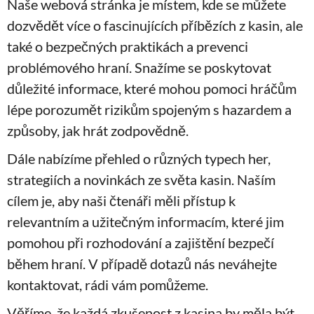
Naše webová stránka je místem, kde se můžete
dozvědět více o fascinujících příbězích z kasin, ale
také o bezpečných praktikách a prevenci
problémového hraní. Snažíme se poskytovat
důležité informace, které mohou pomoci hráčům
lépe porozumět rizikům spojeným s hazardem a
způsoby, jak hrát zodpovědně.
Dále nabízíme přehled o různých typech her,
strategiích a novinkách ze světa kasin. Naším
cílem je, aby naši čtenáři měli přístup k
relevantním a užitečným informacím, které jim
pomohou při rozhodování a zajištění bezpečí
během hraní. V případě dotazů nás neváhejte
kontaktovat, rádi vám pomůžeme.
Věříme, že každá zkušenost z kasina by měla být