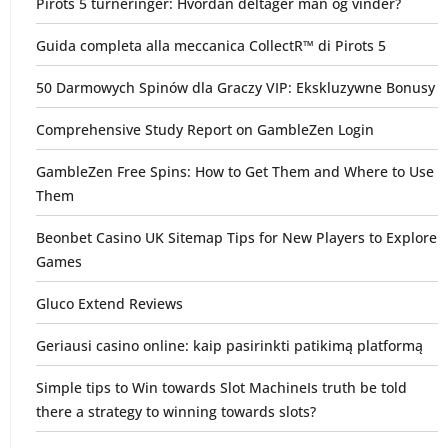
Pirots 5 turneringer: Hvordan deltager man og vinder?
Guida completa alla meccanica CollectR™ di Pirots 5
50 Darmowych Spinów dla Graczy VIP: Ekskluzywne Bonusy
Comprehensive Study Report on GambleZen Login
GambleZen Free Spins: How to Get Them and Where to Use
Them
Beonbet Casino UK Sitemap Tips for New Players to Explore
Games
Gluco Extend Reviews
Geriausi casino online: kaip pasirinkti patikimą platformą
Simple tips to Win towards Slot MachineIs truth be told
there a strategy to winning towards slots?