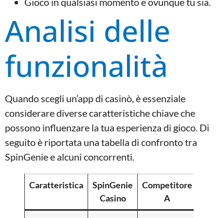
Gioco in qualsiasi momento e ovunque tu sia.
Analisi delle
funzionalità
Quando scegli un’app di casinò, è essenziale
considerare diverse caratteristiche chiave che
possono influenzare la tua esperienza di gioco. Di
seguito è riportata una tabella di confronto tra
SpinGenie e alcuni concorrenti.
Caratteristica
SpinGenie
Competitore
Com
Casino
A