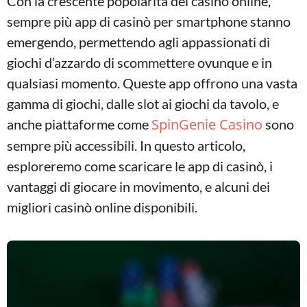
Con la crescente popolarità dei casinò online,
sempre più app di casinò per smartphone stanno
emergendo, permettendo agli appassionati di
giochi d’azzardo di scommettere ovunque e in
qualsiasi momento. Queste app offrono una vasta
gamma di giochi, dalle slot ai giochi da tavolo, e
SpinGenie Casino
anche piattaforme come
sono
sempre più accessibili. In questo articolo,
esploreremo come scaricare le app di casinò, i
vantaggi di giocare in movimento, e alcuni dei
migliori casinò online disponibili.