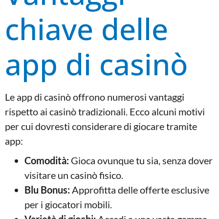
chiave delle
app di casinò
Le app di casinò offrono numerosi vantaggi
rispetto ai casinò tradizionali. Ecco alcuni motivi
per cui dovresti considerare di giocare tramite
app:
Comodità:
Gioca ovunque tu sia, senza dover
visitare un casinò fisico.
Blu Bonus:
Approfitta delle offerte esclusive
per i giocatori mobili.