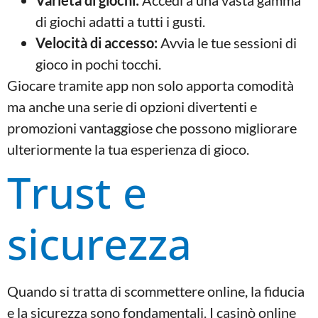
Varietà di giochi:
Accedi a una vasta gamma
di giochi adatti a tutti i gusti.
Velocità di accesso:
Avvia le tue sessioni di
gioco in pochi tocchi.
Giocare tramite app non solo apporta comodità
ma anche una serie di opzioni divertenti e
promozioni vantaggiose che possono migliorare
ulteriormente la tua esperienza di gioco.
Trust e
sicurezza
Quando si tratta di scommettere online, la fiducia
e la sicurezza sono fondamentali. I casinò online