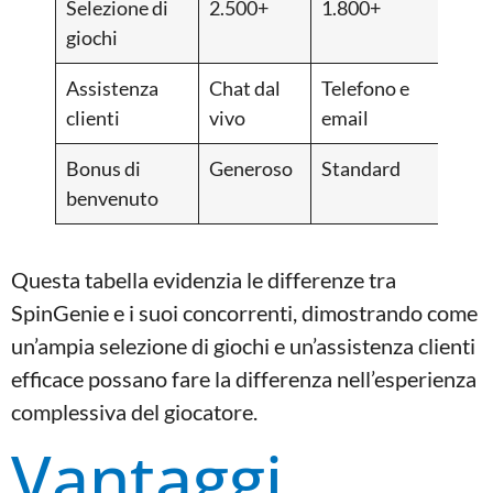
Selezione di
2.500+
1.800+
1.5
giochi
Assistenza
Chat dal
Telefono e
Emai
clienti
vivo
email
Bonus di
Generoso
Standard
Bas
benvenuto
Questa tabella evidenzia le differenze tra
SpinGenie e i suoi concorrenti, dimostrando come
un’ampia selezione di giochi e un’assistenza clienti
efficace possano fare la differenza nell’esperienza
complessiva del giocatore.
Vantaggi