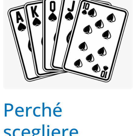
Perché
scegliere