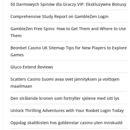
50 Darmowych Spinów dla Graczy VIP: Ekskluzywne Bonusy
Comprehensive Study Report on GambleZen Login
GambleZen Free Spins: How to Get Them and Where to Use
Them
Beonbet Casino UK Sitemap Tips for New Players to Explore
Games
Gluco Extend Reviews
Scatters Casino Suomi avaa ovet jännityksen ja voittojen
maailmaan
Den strålende kronen som fortryller sjelene med sitt lys
Unlock Thrilling Adventures with Your Roobet Login Today
Oppdag skattkisten hos goldenstar casino uten innskudd