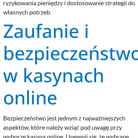
ryzykowania pieniędzy i dostosowanie strategii do
własnych potrzeb.
Zaufanie i
bezpieczeństw
w kasynach
online
Bezpieczeństwo jest jednym z najważniejszych
aspektów, które należy wziąć pod uwagę przy
wyborze kasyna online. Upewnij się, że wybrane