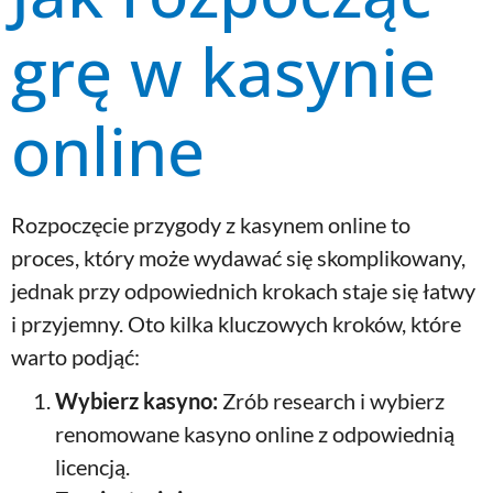
grę w kasynie
online
Rozpoczęcie przygody z kasynem online to
proces, który może wydawać się skomplikowany,
jednak przy odpowiednich krokach staje się łatwy
i przyjemny. Oto kilka kluczowych kroków, które
warto podjąć:
Wybierz kasyno:
Zrób research i wybierz
renomowane kasyno online z odpowiednią
licencją.