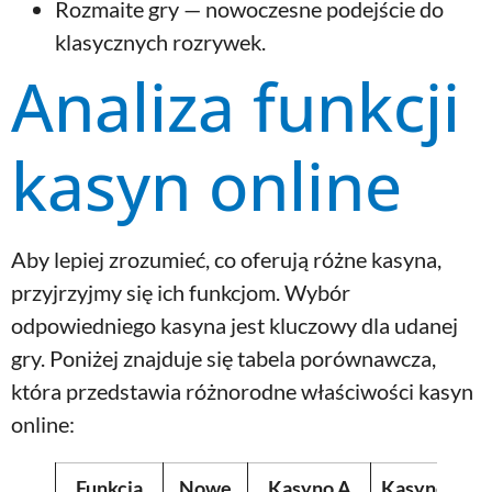
Rozmaite gry — nowoczesne podejście do
klasycznych rozrywek.
Analiza funkcji
kasyn online
Aby lepiej zrozumieć, co oferują różne kasyna,
przyjrzyjmy się ich funkcjom. Wybór
odpowiedniego kasyna jest kluczowy dla udanej
gry. Poniżej znajduje się tabela porównawcza,
która przedstawia różnorodne właściwości kasyn
online:
Funkcja
Nowe
Kasyno A
Kasyno