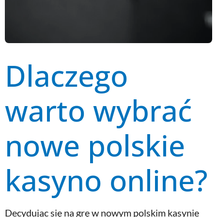
Dlaczego
warto wybrać
nowe polskie
kasyno online?
Decydując się na grę w nowym polskim kasynie