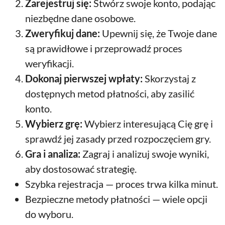
Zarejestruj się:
Stwórz swoje konto, podając
niezbędne dane osobowe.
Zweryfikuj dane:
Upewnij się, że Twoje dane
są prawidłowe i przeprowadź proces
weryfikacji.
Dokonaj pierwszej wpłaty:
Skorzystaj z
dostępnych metod płatności, aby zasilić
konto.
Wybierz grę:
Wybierz interesującą Cię grę i
sprawdź jej zasady przed rozpoczęciem gry.
Gra i analiza:
Zagraj i analizuj swoje wyniki,
aby dostosować strategię.
Szybka rejestracja — proces trwa kilka minut.
Bezpieczne metody płatności — wiele opcji
do wyboru.