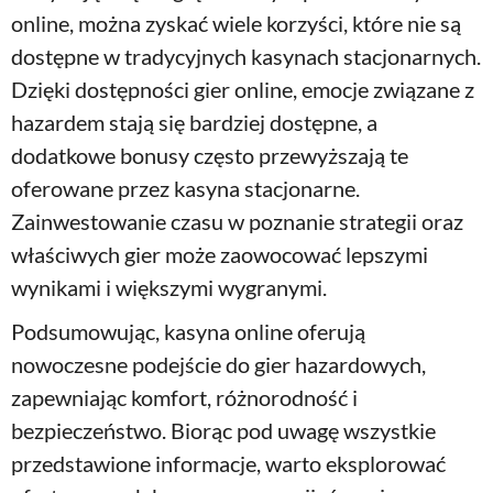
online, można zyskać wiele korzyści, które nie są
dostępne w tradycyjnych kasynach stacjonarnych.
Dzięki dostępności gier online, emocje związane z
hazardem stają się bardziej dostępne, a
dodatkowe bonusy często przewyższają te
oferowane przez kasyna stacjonarne.
Zainwestowanie czasu w poznanie strategii oraz
właściwych gier może zaowocować lepszymi
wynikami i większymi wygranymi.
Podsumowując, kasyna online oferują
nowoczesne podejście do gier hazardowych,
zapewniając komfort, różnorodność i
bezpieczeństwo. Biorąc pod uwagę wszystkie
przedstawione informacje, warto eksplorować