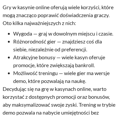
Gry w kasynie online oferują wiele korzyści, które
mogą znacząco poprawić doświadczenia graczy.
Oto kilka najważniejszych z nich:
Wygoda — graj w dowolnym miejscu i czasie.
Różnorodność gier — znajdziesz coś dla
siebie, niezależnie od preferencji.
Atrakcyjne bonusy — wiele kasyn oferuje
promocje, które zwiększają bankroll.
Możliwość treningu — wiele gier ma wersje
demo, które pozwalają na naukę.
Decydując się na grę w kasynach online, warto
korzystać z dostępnych promocji oraz bonusów,
aby maksymalizować swoje zyski. Trening w trybie
demo pozwala na nabycie umiejętności bez