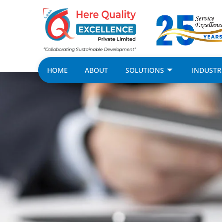
HOME
ABOUT
SOLUTIONS
INDUSTR