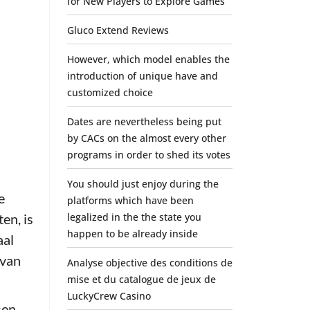
for New Players to Explore Games
Gluco Extend Reviews
However, which model enables the
introduction of unique have and
customized choice
Dates are nevertheless being put
by CACs on the almost every other
programs in order to shed its votes
You should just enjoy during the
e
platforms which have been
en, is
legalized in the the state you
happen to be already inside
aal
 van
Analyse objective des conditions de
mise et du catalogue de jeux de
LuckyCrew Casino
sen,