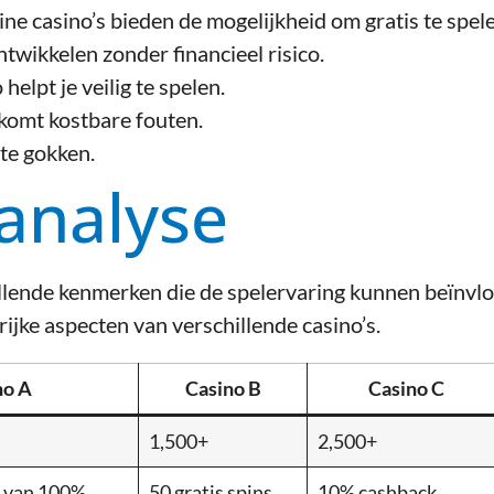
ine casino’s bieden de mogelijkheid om gratis te spel
twikkelen zonder financieel risico.
elpt je veilig te spelen.
komt kostbare fouten.
te gokken.
analyse
hillende kenmerken die de spelervaring kunnen beïnvl
ijke aspecten van verschillende casino’s.
no A
Casino B
Casino C
1,500+
2,500+
 van 100%
50 gratis spins
10% cashback