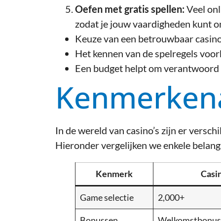
Oefen met gratis spellen:
Veel onl
zodat je jouw vaardigheden kunt on
Keuze van een betrouwbaar casino h
Het kennen van de spelregels voor
Een budget helpt om verantwoord 
Kenmerken
In de wereld van casino’s zijn er versc
Hieronder vergelijken we enkele belangr
Kenmerk
Casi
Game selectie
2,000+
Bonussen
Welkomstbonus