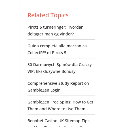
Related Topics
Pirots 5 turneringer: Hvordan
deltager man og vinder?
Guida completa alla meccanica
CollectR™ di Pirots 5
50 Darmowych Spinów dla Graczy
VIP: Ekskluzywne Bonusy
Comprehensive Study Report on
GambleZen Login
GambleZen Free Spins: How to Get
Them and Where to Use Them
Beonbet Casino UK Sitemap Tips