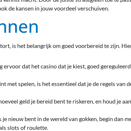
 ook de kansen in jouw voordeel verschuiven.
innen
tort, is het belangrijk om goed voorbereid te zijn. Hier
 ervoor dat het casino dat je kiest, goed gereguleerd
nt met spelen, is het essentieel dat je de regels van d
oeveel geld je bereid bent te riskeren, en houd je aan
 je nieuw bent in de wereld van gokken, begin dan m
ls slots of roulette.