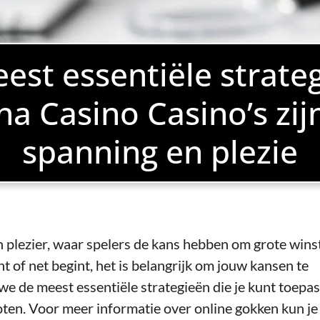
st essentiële strate
na Casino Casino’s zij
spanning en plezie
n plezier, waar spelers de kans hebben om grote wins
t of net begint, het is belangrijk om jouw kansen te
 we de meest essentiële strategieën die je kunt toepa
roten. Voor meer informatie over online gokken kun je