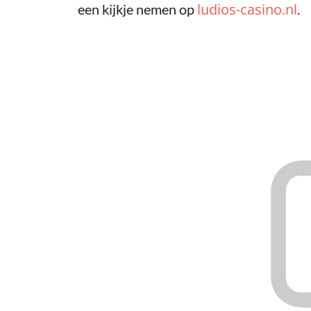
ludios-casino.nl
een kijkje nemen op
.