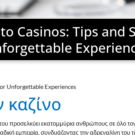
 to Casinos: Tips and S
forgettable Experien
 for Unforgettable Experiences
ν καζίνο
α που προσελκύει εκατομμύρια ανθρώπους σε όλο το
αδική εμπειρία, συνδυάζοντας την αδρεναλίνη του 