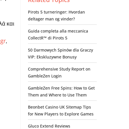
Pirots 5 turneringer: Hvordan
deltager man og vinder?
λά και
Guida completa alla meccanica
CollectR™ di Pirots 5
.gr
,
50 Darmowych Spinów dla Graczy
VIP: Ekskluzywne Bonusy
Comprehensive Study Report on
GambleZen Login
GambleZen Free Spins: How to Get
Them and Where to Use Them
Beonbet Casino UK Sitemap Tips
for New Players to Explore Games
Gluco Extend Reviews