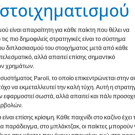
 στοιχηματισμού
ύ είναι απαραίτητη για κάθε παίκτη που θέλει να
 τις πιο δημοφιλείς στρατηγικές είναι το σύστημα
του διπλασιασμού του στοιχήματος μετά από κάθε
τελεσματικό, αλλά απαιτεί επίσης σημαντικό
ων χρημάτων.
 συστήματος Paroli, το οποίο επικεντρώνεται στην 
όχο να εκμεταλλευτεί την καλή τύχη. Αυτή η στρατη
αν εφαρμοστεί σωστά, αλλά απαιτεί και πάλι προσοχή
ερβολών.
ναι επίσης κρίσιμη. Κάθε παιχνίδι στο καζίνο έχει τ
Για παράδειγμα, στο μπλάκτζακ, οι παίκτες μπορούν
νες στις κάρτες που έχουν απομείνει, ενώ στα φρο