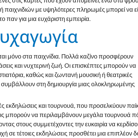
γή παιχνιδιών με υψηλότερες πληρωμές μπορεί να εί
το παν για μια ευχάριστη εμπειρία.
ψυχαγωγία
ται μόνο στα παιχνίδια. Πολλά καζίνο προσφέρουν
άσεις και νυχτερινή ζωή. Οι επισκέπτες μπορούν να
ιατόρια, καθώς και ζωντανή μουσική ή θεατρικές
ς συμβάλλουν στη δημιουργία μιας ολοκληρωμένης
κές εκδηλώσεις και τουρνουά, που προσελκύουν παί
εις μπορούν να περιλαμβάνουν μεγάλα τουρνουά π
ντας στους συμμετέχοντες την ευκαιρία να κερδίσ
χή σε τέτοιες εκδηλώσεις προσθέτει μια επιπλέον 