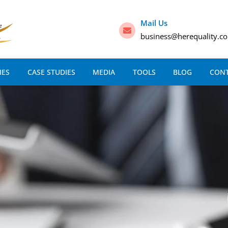
Mail Us
business@herequality.c
IES
CASE STUDIES
MEDIA
TOOLS
BLOG
CON