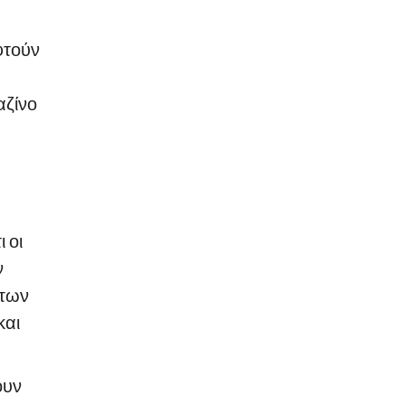
φτούν
αζίνο
 οι
ν
 των
και
ουν