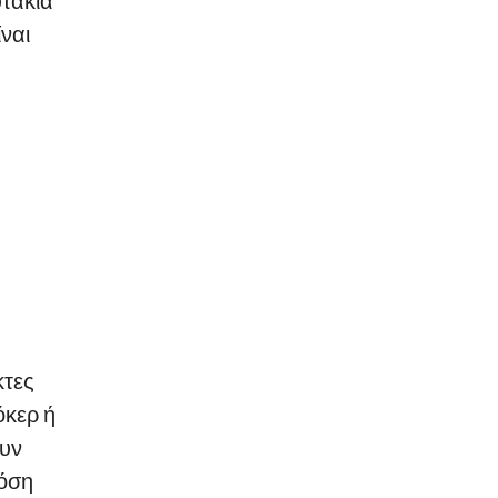
ναι
κτες
όκερ ή
ουν
δόση