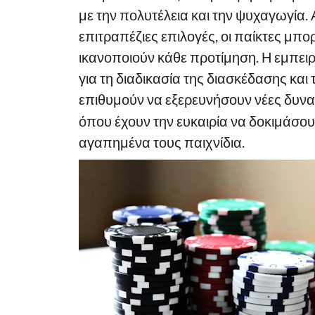
με την πολυτέλεια και την ψυχαγωγία.
επιτραπέζιες επιλογές, οι παίκτες μπ
ικανοποιούν κάθε προτίμηση. Η εμπειρί
για τη διαδικασία της διασκέδασης και
επιθυμούν να εξερευνήσουν νέες δυν
όπου έχουν την ευκαιρία να δοκιμάσο
αγαπημένα τους παιχνίδια.