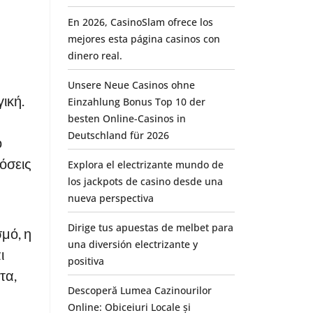
En 2026, CasinoSlam ofrece los
mejores esta página casinos con
dinero real.
Unsere Neue Casinos ohne
ική.
Einzahlung Bonus Top 10 der
besten Online-Casinos in
Deutschland für 2026
ό
όσεις
Explora el electrizante mundo de
los jackpots de casino desde una
nueva perspectiva
Dirige tus apuestas de melbet para
μό, η
una diversión electrizante y
ι
positiva
τα,
Descoperă Lumea Cazinourilor
Online: Obiceiuri Locale și