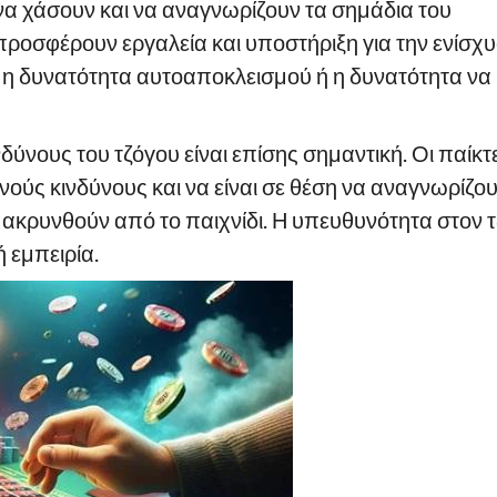
 να χάσουν και να αναγνωρίζουν τα σημάδια του
προσφέρουν εργαλεία και υποστήριξη για την ενίσχ
 δυνατότητα αυτοαποκλεισμού ή η δυνατότητα να
δύνους του τζόγου είναι επίσης σημαντική. Οι παίκτ
νούς κινδύνους και να είναι σε θέση να αναγνωρίζο
μακρυνθούν από το παιχνίδι. Η υπευθυνότητα στον 
ή εμπειρία.