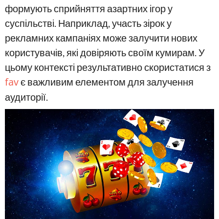
формують сприйняття азартних ігор у
суспільстві. Наприклад, участь зірок у
рекламних кампаніях може залучити нових
користувачів, які довіряють своїм кумирам. У
цьому контексті результативно скористатися з
fav
є важливим елементом для залучення
аудиторії.