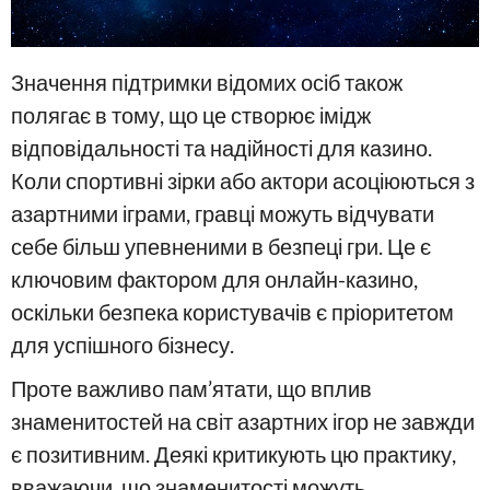
Значення підтримки відомих осіб також
полягає в тому, що це створює імідж
відповідальності та надійності для казино.
Коли спортивні зірки або актори асоціюються з
азартними іграми, гравці можуть відчувати
себе більш упевненими в безпеці гри. Це є
ключовим фактором для онлайн-казино,
оскільки безпека користувачів є пріоритетом
для успішного бізнесу.
Проте важливо пам’ятати, що вплив
знаменитостей на світ азартних ігор не завжди
є позитивним. Деякі критикують цю практику,
вважаючи, що знаменитості можуть