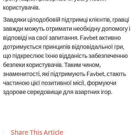
користувачів.
Завдяки цілодобовій підтримці клієнтів, гравці
завжди можуть отримати необхідну допомогу і
відповіді на свої запитання. Favbet активно
дотримується принципів відповідальної гри,
що підкреслює їхню відданість забезпеченню
безпеки користувачів. Таким чином,
знаменитості, які підтримують Favbet, стають
частиною цієї позитивної місії, формуючи
здорове середовище для азартних ігор.
Share This Article