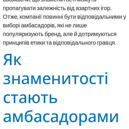
пропагувати залежність від азартних ігор.
Отже, компанії повинні бути відповідальними у
виборі амбасадорів, які не лише
популяризують бренд, але й дотримуються
принципів етики та відповідального гравця.
Як
знаменитості
стають
амбасадорами