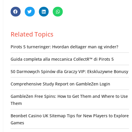
Related Topics
Pirots 5 turneringer: Hvordan deltager man og vinder?
Guida completa alla meccanica CollectR™ di Pirots 5
50 Darmowych Spinów dla Graczy VIP: Ekskluzywne Bonusy
Comprehensive Study Report on GambleZen Login
GambleZen Free Spins: How to Get Them and Where to Use
Them
Beonbet Casino UK Sitemap Tips for New Players to Explore
Games