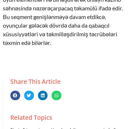
səhnəsində nəzərəçarpacaq təkamülü ifadə edir.
Bu seqment genişlənməyə davam etdikcə,
oyunçular gələcək dövrdə daha da qabaqcıl
xüsusiyyətləri və təkmilləşdirilmiş təcrübələri
təxmin edə bilərlər.
Share This Article
Related Topics