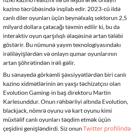
kazino təcrübəsində inqilab edir. 2023-cü ildə
canlı diler oyunları üçün beynəlxalq sektorun 2,5
milyard dollara çatacağı təxmin edilir ki, bu da
interaktiv oyun qarşılıqlı əlaqəsinə artan tələbi
göstərir. Bu nümunə yayım texnologiyasındakı
irəliləyişlərdən və onlayn qumar oyunlarının
artan şöhrətindən irəli gəlir.
Bu sənayedə görkəmli şəxsiyyətlərdən biri canlı
kazino xidmətlərinin ən yaxşı təchizatçısı olan
Evolution Gaming-in baş direktoru Martin
Karlesunddur. Onun rəhbərliyi altında Evolution,
blackjack, nömrə oyunu və kart oyunu kimi
müxtəlif canlı oyunları təqdim etmək üçün
Twitter profilində
çeşidini genişləndirdi. Siz onun