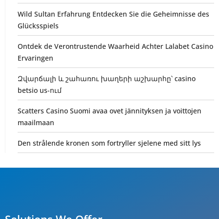
Wild Sultan Erfahrung Entdecken Sie die Geheimnisse des
Glücksspiels
Ontdek de Verontrustende Waarheid Achter Lalabet Casino
Ervaringen
Զվարճալի և շահառու խաղերի աշխարհը՝ casino
betsio us-ում
Scatters Casino Suomi avaa ovet jännityksen ja voittojen
maailmaan
Den strålende kronen som fortryller sjelene med sitt lys