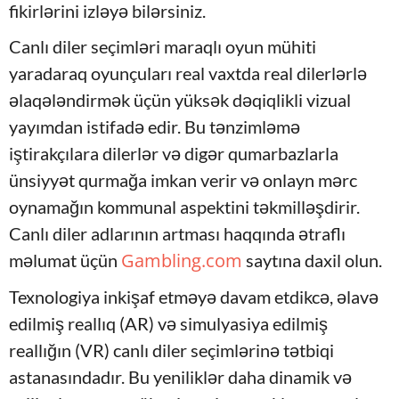
fikirlərini izləyə bilərsiniz.
Canlı diler seçimləri maraqlı oyun mühiti
yaradaraq oyunçuları real vaxtda real dilerlərlə
əlaqələndirmək üçün yüksək dəqiqlikli vizual
yayımdan istifadə edir. Bu tənzimləmə
iştirakçılara dilerlər və digər qumarbazlarla
ünsiyyət qurmağa imkan verir və onlayn mərc
oynamağın kommunal aspektini təkmilləşdirir.
Canlı diler adlarının artması haqqında ətraflı
Gambling.com
məlumat üçün
saytına daxil olun.
Texnologiya inkişaf etməyə davam etdikcə, əlavə
edilmiş reallıq (AR) və simulyasiya edilmiş
reallığın (VR) canlı diler seçimlərinə tətbiqi
astanasındadır. Bu yeniliklər daha dinamik və