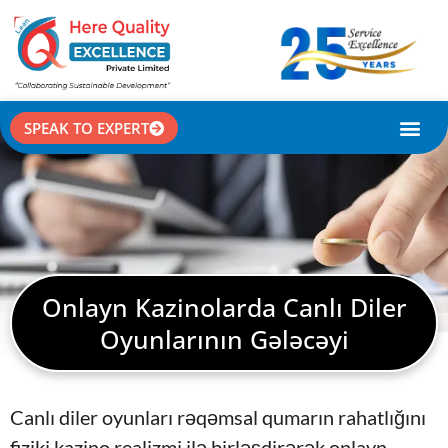
SPEAK TO EXPERT
CASE STU
Onlayn Kazinolarda Canlı Diler
Oyunlarının Gələcəyi
Canlı diler oyunları rəqəmsal qumarın rahatlığını
fiziki kazino realizmi ilə birləşdirərək onlayn