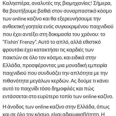
Καλησπέρα, αναλυτές της βιομηχανίας! Σήμερα,
θα βουτήξουμε βαθιά στον συναρπαστικό κόσμο
των online καζίνο και θα εξερευνήσουμε την
ανθεκτική γοητεία ενός συγκεκριμένου παιχνιδιού
που έχει αντέξει στη δοκιμασία του χρόνου: το
“Fishin’ Frenzy”. Αυτό το απλό, αλλά εθιστικό
φρουτάκι έχει κατακτήσει τις καρδιές των
παικτών σε όλο τον κόσμο, και ειδικά στην
Ελλάδα, προσφέροντας μια μοναδική εμπειρία
παιχνιδιού που συνδυάζει την απλότητα με την
πιθανότητα μεγάλων κερδών. Ας δούμε τι κάνει
αυτό το παιχνίδι τόσο δημοφιλές και πώς
εντάσσεται στο ευρύτερο τοπίο των online καζίνο.
Η άνοδος των online καζίνο στην Ελλάδα, όπως
και σε όλο τον κόσμο, είναι αδιαμφισβήτητη. Η