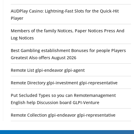
AUDPlay Casino: Lightning‑Fast Slots for the Quick‑Hit
Player
Members of the family Notices, Paper Notices Press And
Log Notices
Best Gambling establishment Bonuses for people Players
Greatest Also offers August 2026
Remote List glpi-endeavor glpi-agent
Remote Directory glpi-investment glpi-representative
Put Secluded Types so you can Remotemanagement
English help Discussion board GLPI-Venture
Remote Collection glpi-endeavor glpi-representative