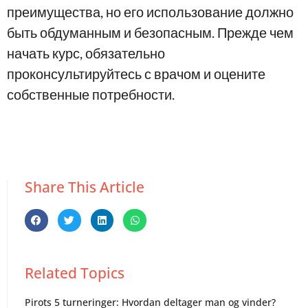
преимущества, но его использование должно
быть обдуманным и безопасным. Прежде чем
начать курс, обязательно
проконсультируйтесь с врачом и оцените
собственные потребности.
Share This Article
Related Topics
Pirots 5 turneringer: Hvordan deltager man og vinder?