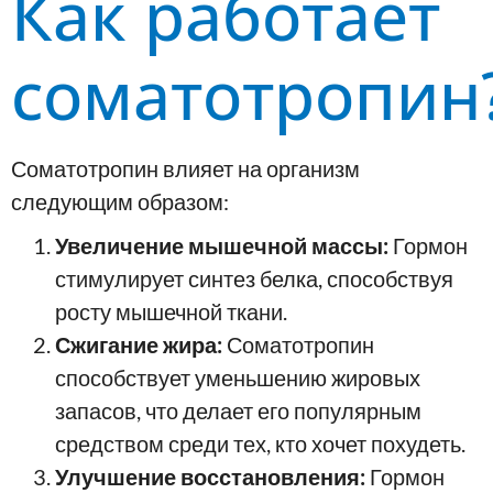
Как работает
соматотропин
Соматотропин влияет на организм
следующим образом:
Увеличение мышечной массы:
Гормон
стимулирует синтез белка, способствуя
росту мышечной ткани.
Сжигание жира:
Соматотропин
способствует уменьшению жировых
запасов, что делает его популярным
средством среди тех, кто хочет похудеть.
Улучшение восстановления:
Гормон