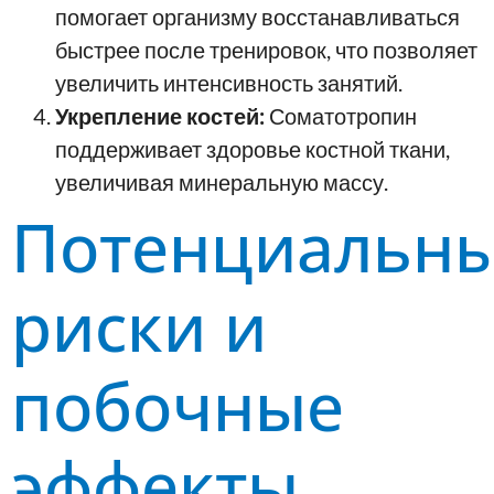
помогает организму восстанавливаться
быстрее после тренировок, что позволяет
увеличить интенсивность занятий.
Укрепление костей:
Соматотропин
поддерживает здоровье костной ткани,
увеличивая минеральную массу.
Потенциальн
риски и
побочные
эффекты