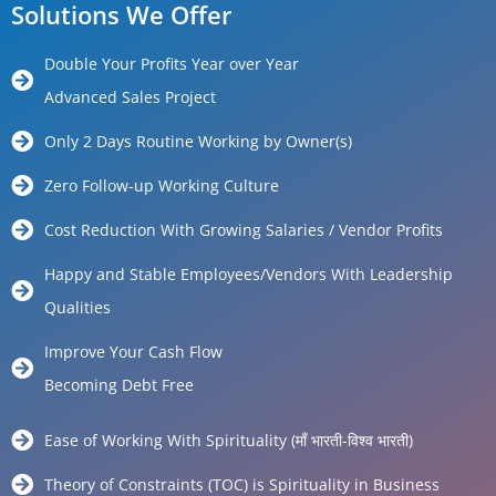
Solutions We Offer
Double Your Profits Year over Year
Advanced Sales Project
Only 2 Days Routine Working by Owner(s)
Zero Follow-up Working Culture
Cost Reduction With Growing Salaries / Vendor Profits
Happy and Stable Employees/Vendors With Leadership
Qualities
Improve Your Cash Flow
Becoming Debt Free
Ease of Working With Spirituality (माँ भारती-विश्व भारती)
Theory of Constraints (TOC) is Spirituality in Business