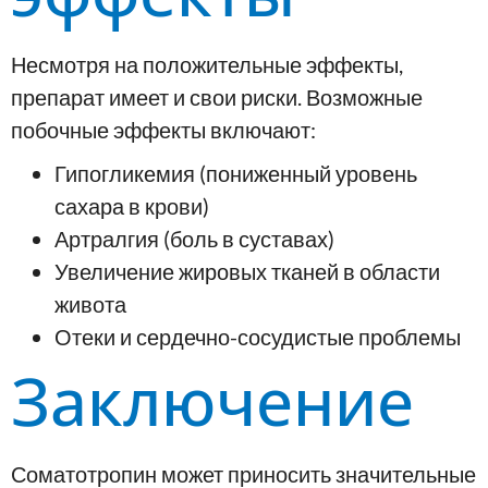
Несмотря на положительные эффекты,
препарат имеет и свои риски. Возможные
побочные эффекты включают:
Гипогликемия (пониженный уровень
сахара в крови)
Артралгия (боль в суставах)
Увеличение жировых тканей в области
живота
Отеки и сердечно-сосудистые проблемы
Заключение
Соматотропин может приносить значительные