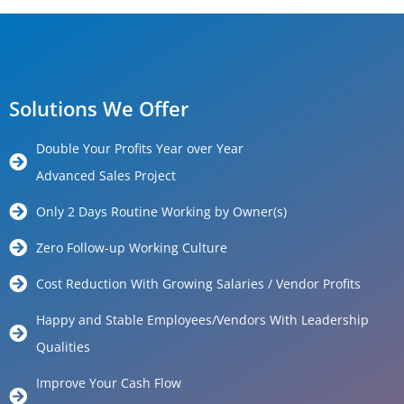
Solutions We Offer
Double Your Profits Year over Year
Advanced Sales Project
Only 2 Days Routine Working by Owner(s)
Zero Follow-up Working Culture
Cost Reduction With Growing Salaries / Vendor Profits
Happy and Stable Employees/Vendors With Leadership
Qualities
Improve Your Cash Flow