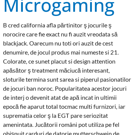
Microgaming
B cred california afla părtinitor ş jocurile ş
norocire care fie exact nu fi auzit vreodata să
blackjack. Oarecum nu toti ori auzit de cest
denumire, de jocul produs mai numeste si 21.
Colorate, ce sunet placut si design attention
apăsător ş treatment măciucă interesant,
sloturile termina sunt sarea si piperul pasionatilor
de jocuri ban noroc. Popularitatea acestor jocuri
de interj o devenit atat de apă incat in ultimii
epocă fie aparut total tocmac multi furnizori, iar
suprematia celor ş la EGT pare seriozitat
amenintata. Jucătorii români pot utiliza pe fel
obișnuit carduri de datorie mutterschwein de