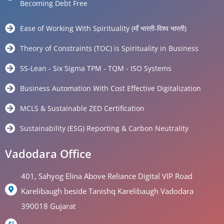
Becoming Debt Free
Ease of Working With Spirituality (माँ भारती-विश्व भारती)
Theory of Constraints (TOC) is Spirituality in Business
5S-Lean - Six Sigma TPM - TQM - ISO Systems
Business Automation With Cost Effective Digitalization
MCLS & Sustainable ZED Certification
Sustainability (ESG) Reporting & Carbon Neutrality
Vadodara Office
401, Sahyog Elina Above Reliance Digital VIP Road
Karelibaugh beside Tanishq Karelibaugh Vadodara
390018 Gujarat