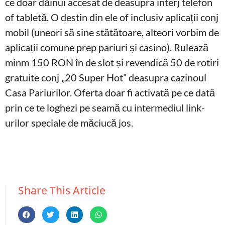
ce doar dăinui accesat de deasupra interj telefon
of tabletă. O destin din ele of inclusiv aplicații conj
mobil (uneori să sine stătătoare, alteori vorbim de
aplicații comune prep pariuri și casino). Rulează
minm 150 RON în de slot și revendică 50 de rotiri
gratuite conj „20 Super Hot” deasupra cazinoul
Casa Pariurilor. Oferta doar fi activată pe ce dată
prin ce te loghezi pe seamă cu intermediul link-
urilor speciale de măciucă jos.
Share This Article