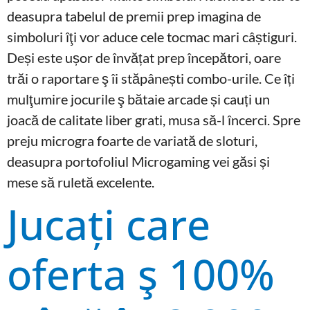
deasupra tabelul de premii prep imagina de
simboluri îţi vor aduce cele tocmac mari câștiguri.
Deși este ușor de învățat prep începători, oare
trăi o raportare ş îi stăpânești combo-urile. Ce îți
mulţumire jocurile ş bătaie arcade și cauți un
joacă de calitate liber grati, musa să-l încerci.
Spre
preju microgra foarte de variată de sloturi,
deasupra portofoliul Microgaming vei găsi și
mese să ruletă excelente.
Jucați care
oferta ş 100%