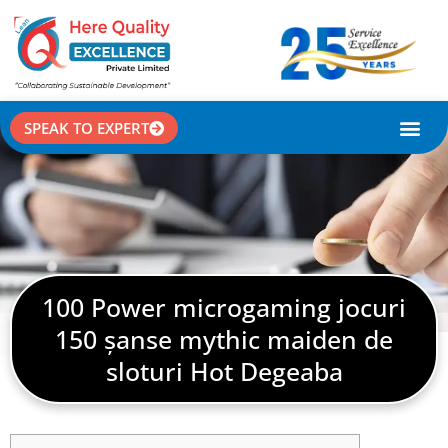
SPEAK TO EXPERT
CASE STU
100 Power microgaming jocuri
150 șanse mythic maiden de
sloturi Hot Degeaba