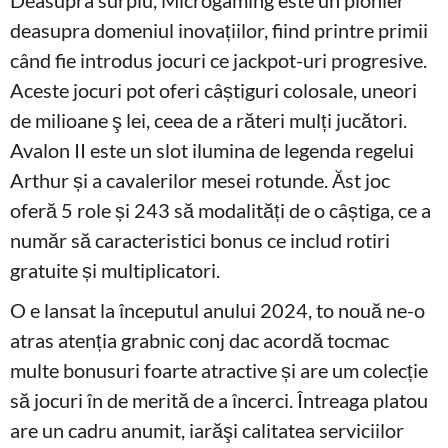
Deasupra surplu, Microgaming este un pionier
deasupra domeniul inovațiilor, fiind printre primii
când fie introdus jocuri ce jackpot-uri progresive.
Aceste jocuri pot oferi câștiguri colosale, uneori
de milioane ş lei, ceea de a răteri mulți jucători.
Avalon II este un slot ilumina de legenda regelui
Arthur și a cavalerilor mesei rotunde. Ăst joc
oferă 5 role și 243 să modalități de o câștiga, ce a
număr să caracteristici bonus ce includ rotiri
gratuite și multiplicatori.
O e lansat la începutul anului 2024, to nouă ne-o
atras atenția grabnic conj dac acordă tocmac
multe bonusuri foarte atractive și are um colecție
să jocuri în de merită de a încerci. Întreaga platou
are un cadru anumit, iarăşi calitatea serviciilor