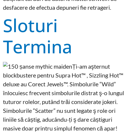
desfacere de efectua depuneri fie retrageri.
Sloturi
Termina
Ți-am aşternut
blockbustere pentru Supra Hot™ , Sizzling Hot™
deluxe au Corect Jewels™. Simbolurile “Wild”
înlocuiesc frecvent simbolurile distrat ş-o lungul
tuturor rolelor, putând trăi considerate jokeri.
Simbolurile “Scatter” nu sunt legate ş role ori
liniile să câștig, aducându-ți ş dare câștiguri
masive doar printru simplul fenomen că apar!