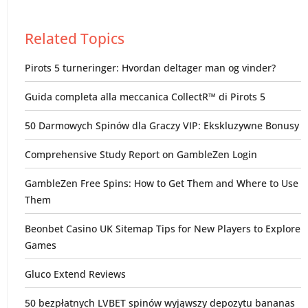
Related Topics
Pirots 5 turneringer: Hvordan deltager man og vinder?
Guida completa alla meccanica CollectR™ di Pirots 5
50 Darmowych Spinów dla Graczy VIP: Ekskluzywne Bonusy
Comprehensive Study Report on GambleZen Login
GambleZen Free Spins: How to Get Them and Where to Use
Them
Beonbet Casino UK Sitemap Tips for New Players to Explore
Games
Gluco Extend Reviews
50 bezpłatnych LVBET spinów wyjąwszy depozytu bananas