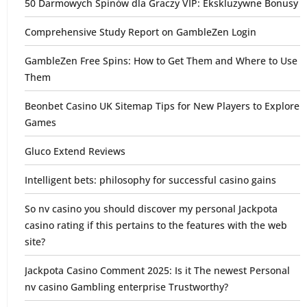
50 Darmowych Spinów dla Graczy VIP: Ekskluzywne Bonusy
Comprehensive Study Report on GambleZen Login
GambleZen Free Spins: How to Get Them and Where to Use
Them
Beonbet Casino UK Sitemap Tips for New Players to Explore
Games
Gluco Extend Reviews
Intelligent bets: philosophy for successful casino gains
So nv casino you should discover my personal Jackpota
casino rating if this pertains to the features with the web
site?
Jackpota Casino Comment 2025: Is it The newest Personal
nv casino Gambling enterprise Trustworthy?