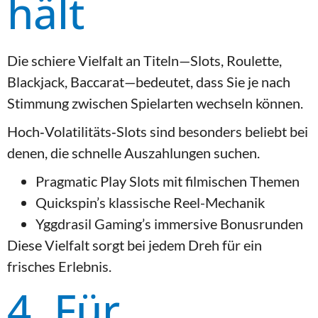
hält
Die schiere Vielfalt an Titeln—Slots, Roulette,
Blackjack, Baccarat—bedeutet, dass Sie je nach
Stimmung zwischen Spielarten wechseln können.
Hoch‑Volatilitäts‑Slots sind besonders beliebt bei
denen, die schnelle Auszahlungen suchen.
Pragmatic Play Slots mit filmischen Themen
Quickspin’s klassische Reel-Mechanik
Yggdrasil Gaming’s immersive Bonusrunden
Diese Vielfalt sorgt bei jedem Dreh für ein
frisches Erlebnis.
4. Für