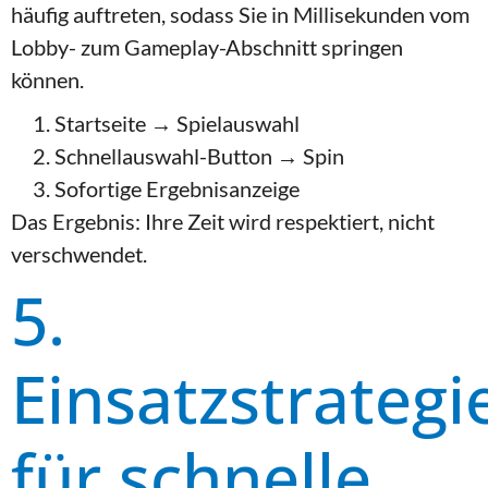
häufig auftreten, sodass Sie in Millisekunden vom
Lobby- zum Gameplay-Abschnitt springen
können.
Startseite → Spielauswahl
Schnellauswahl-Button → Spin
Sofortige Ergebnisanzeige
Das Ergebnis: Ihre Zeit wird respektiert, nicht
verschwendet.
5.
Einsatzstrategi
für schnelle