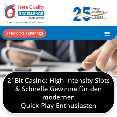
SPEAK TO EXPERT
CASE STU
21Bit Casino: High‑Intensity Slots
& Schnelle Gewinne für den
modernen
Quick‑Play‑Enthusiasten