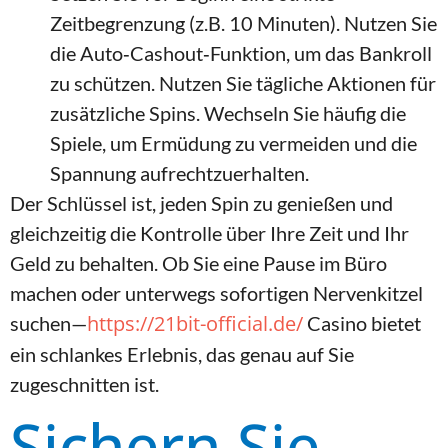
Zeitbegrenzung (z.B. 10 Minuten).
Nutzen Sie
die Auto‑Cashout‑Funktion, um das Bankroll
zu schützen.
Nutzen Sie tägliche Aktionen für
zusätzliche Spins.
Wechseln Sie häufig die
Spiele, um Ermüdung zu vermeiden und die
Spannung aufrechtzuerhalten.
Der Schlüssel ist, jeden Spin zu genießen und
gleichzeitig die Kontrolle über Ihre Zeit und Ihr
Geld zu behalten. Ob Sie eine Pause im Büro
machen oder unterwegs sofortigen Nervenkitzel
https://21bit-official.de/
suchen—
Casino bietet
ein schlankes Erlebnis, das genau auf Sie
zugeschnitten ist.
Sichern Sie