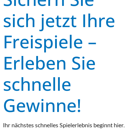
sich jetzt Ihre
Freispiele –
Erleben Sie
schnelle
Gewinne!
Ihr nächstes schnelles Spielerlebnis beginnt hier.