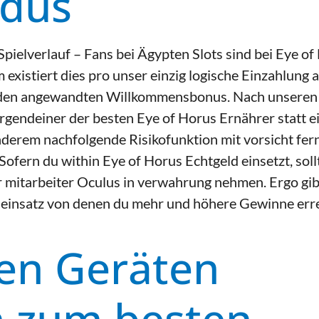
odus
pielverlauf – Fans bei Ägypten Slots sind bei Eye of
xistiert dies pro unser einzig logische Einzahlung a
nden angewandten Willkommensbonus. Nach unseren
rgendeiner der besten Eye of Horus Ernährer statt e
derem nachfolgende Risikofunktion mit vorsicht fer
fern du within Eye of Horus Echtgeld einsetzt, soll
er mitarbeiter Oculus in verwahrung nehmen. Ergo gib
er einsatz von denen du mehr und höhere Gewinne err
en Geräten
 zum besten