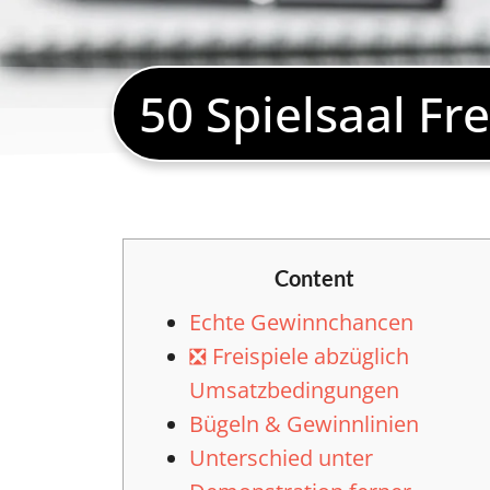
50 Spielsaal Fre
Content
Echte Gewinnchancen
❎ Freispiele abzüglich
Umsatzbedingungen
Bügeln & Gewinnlinien
Unterschied unter