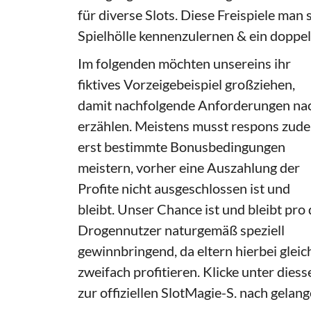
für diverse Slots. Diese Freispiele man 
Spielhölle kennenzulernen & ein doppe
Im folgenden möchten unsereins ihr
fiktives Vorzeigebeispiel großziehen,
damit nachfolgende Anforderungen na
erzählen. Meistens musst respons zud
erst bestimmte Bonusbedingungen
meistern, vorher eine Auszahlung der
Profite nicht ausgeschlossen ist und
bleibt. Unser Chance ist und bleibt pro 
Drogennutzer naturgemäß speziell
gewinnbringend, da eltern hierbei gleic
zweifach profitieren. Klicke unter dies
zur offiziellen SlotMagie-S. nach gelang