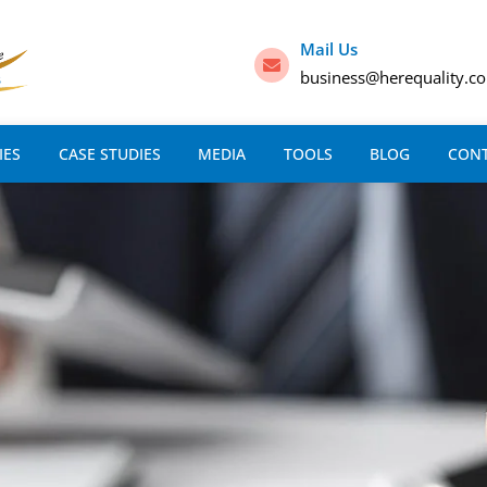
Mail Us
business@herequality.c
IES
CASE STUDIES
MEDIA
TOOLS
BLOG
CON