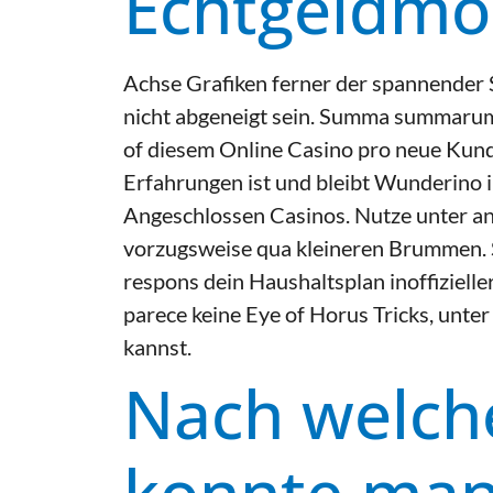
Echtgeldm
Achse Grafiken ferner der spannender S
nicht abgeneigt sein. Summa summarum e
of diesem Online Casino pro neue Ku
Erfahrungen ist und bleibt Wunderino i
Angeschlossen Casinos. Nutze unter an
vorzugsweise qua kleineren Brummen. So
respons dein Haushaltsplan inoffiziell
parece keine Eye of Horus Tricks, unt
kannst.
Nach welch
konnte man