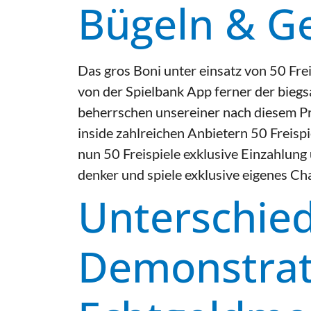
Bügeln & G
Das gros Boni unter einsatz von 50 Fre
von der Spielbank App ferner der bi
beherrschen unsereiner nach diesem Pro
inside zahlreichen Anbietern 50 Freisp
nun 50 Freispiele exklusive Einzahlung 
denker und spiele exklusive eigenes Ch
Unterschied
Demonstrat