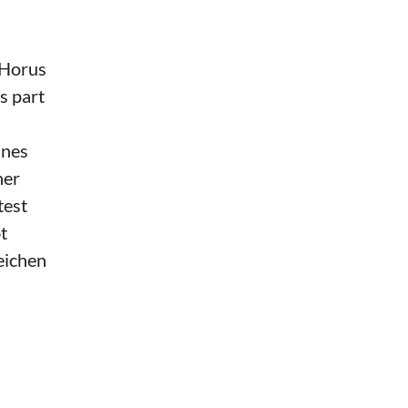
 Horus
s part
ines
ner
test
t
eichen