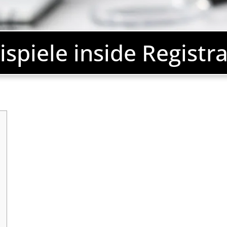
ispiele inside Registr