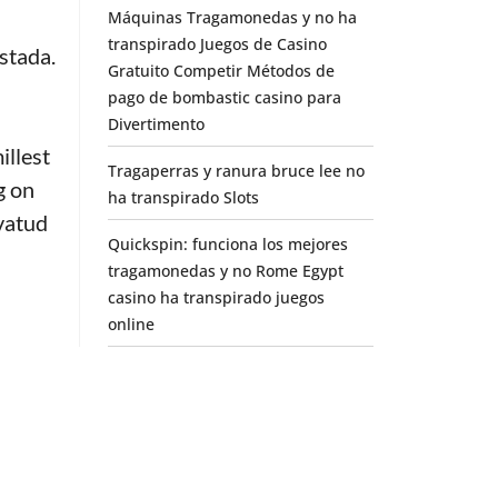
Máquinas Tragamonedas y no ha
transpirado Juegos de Casino
ustada.
Gratuito Competir Métodos de
pago de bombastic casino para
Divertimento
illest
Tragaperras y ranura bruce lee no
g on
ha transpirado Slots
vatud
Quickspin: funciona los mejores
tragamonedas y no Rome Egypt
casino ha transpirado juegos
online