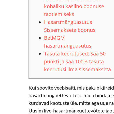
kohaliku kasiino boonuse
taotlemiseks
Hasartmänguasutus
Sissemakseta boonus
BetMGM
hasartmänguasutus
Tasuta keerutused: Saa 50
punkti ja saa 100% tasuta
keerutusi ilma sissemakseta
Kui soovite veebisaiti, mis pakub kiirei
hasartmänguettevõtteid, mida hindame m
kurdavad kaotuste üle, mitte aga uue r
Uusim live-hasartmänguettevõtete jaot