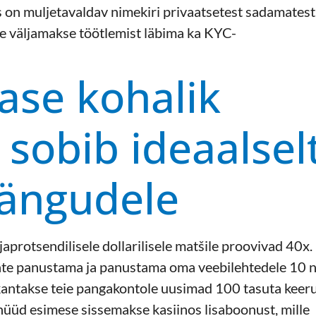
is on muljetavaldav nimekiri privaatsetest sadamatest
 väljamakse töötlemist läbima ka KYC-
ase kohalik
 sobib ideaalsel
mängudele
protsendilisele dollarilisele matšile proovivad 40x.
peate panustama ja panustama oma veebilehtedele 10 
 kantakse teie pangakontole uusimad 100 tasuta keeru
üd esimese sissemakse kasiinos lisaboonust, mille