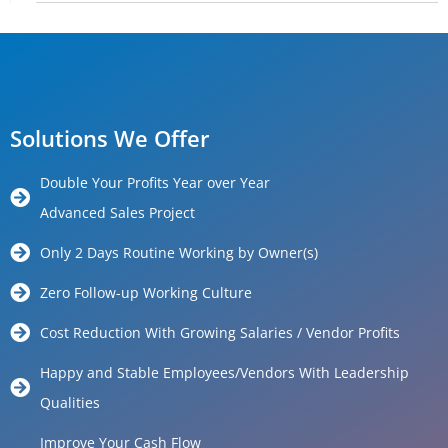
Solutions We Offer
Double Your Profits Year over Year
Advanced Sales Project
Only 2 Days Routine Working by Owner(s)
Zero Follow-up Working Culture
Cost Reduction With Growing Salaries / Vendor Profits
Happy and Stable Employees/Vendors With Leadership
Qualities
Improve Your Cash Flow