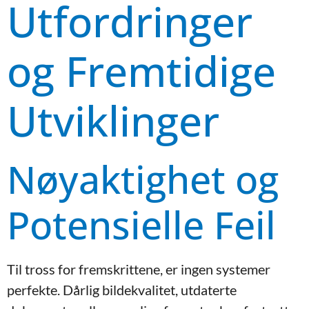
Utfordringer
og Fremtidige
Utviklinger
Nøyaktighet og
Potensielle Feil
Til tross for fremskrittene, er ingen systemer
perfekte. Dårlig bildekvalitet, utdaterte