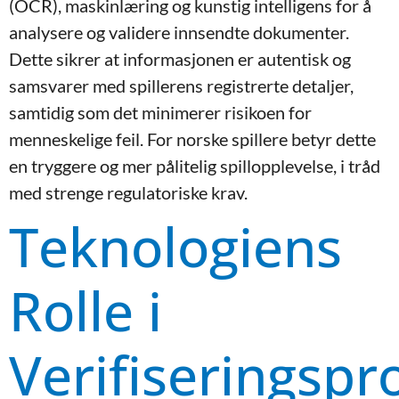
(OCR), maskinlæring og kunstig intelligens for å
analysere og validere innsendte dokumenter.
Dette sikrer at informasjonen er autentisk og
samsvarer med spillerens registrerte detaljer,
samtidig som det minimerer risikoen for
menneskelige feil. For norske spillere betyr dette
en tryggere og mer pålitelig spillopplevelse, i tråd
med strenge regulatoriske krav.
Teknologiens
Rolle i
Verifiseringspr