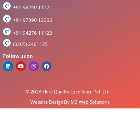
+91 98240 11121
+91 97390 12006
+91 94276 11123
(0265) 2461125
Follow us on
© 2026 Here Quality Excellence Pvt. Ltd. |
M2 Web Solutions
Website Design By