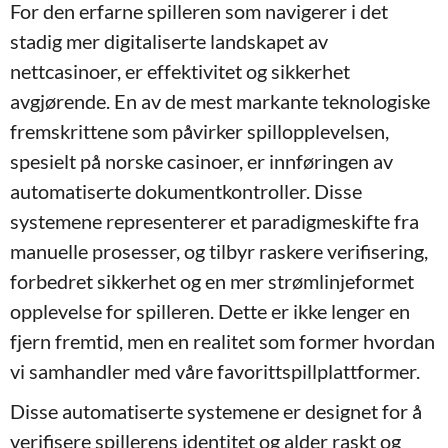
For den erfarne spilleren som navigerer i det
stadig mer digitaliserte landskapet av
nettcasinoer, er effektivitet og sikkerhet
avgjørende. En av de mest markante teknologiske
fremskrittene som påvirker spillopplevelsen,
spesielt på norske casinoer, er innføringen av
automatiserte dokumentkontroller. Disse
systemene representerer et paradigmeskifte fra
manuelle prosesser, og tilbyr raskere verifisering,
forbedret sikkerhet og en mer strømlinjeformet
opplevelse for spilleren. Dette er ikke lenger en
fjern fremtid, men en realitet som former hvordan
vi samhandler med våre favorittspillplattformer.
Disse automatiserte systemene er designet for å
verifisere spillerens identitet og alder raskt og