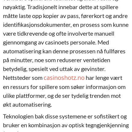
nøyaktig. Tradisjonelt innebar dette at spillere
måtte laste opp kopier av pass, førerkort og andre
identifikasjonsdokumenter, en prosess som kunne
være tidkrevende og ofte involverte manuell
gjennomgang av casinoets personale. Med
automatisering kan denne prosessen nå fullføres
på minutter, noe som reduserer ventetiden
betydelig, spesielt ved uttak av gevinster.
casinoshotz.no
Nettsteder som
har lenge vært
en ressurs for spillere som søker informasjon om
ulike plattformer, og de ser tydelig trenden mot
økt automatisering.
Teknologien bak disse systemene er sofistikert og
bruker en kombinasjon av optisk tegngjenkjenning