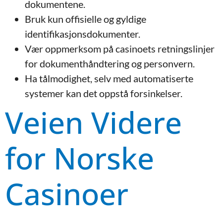
dokumentene.
Bruk kun offisielle og gyldige
identifikasjonsdokumenter.
Vær oppmerksom på casinoets retningslinjer
for dokumenthåndtering og personvern.
Ha tålmodighet, selv med automatiserte
systemer kan det oppstå forsinkelser.
Veien Videre
for Norske
Casinoer