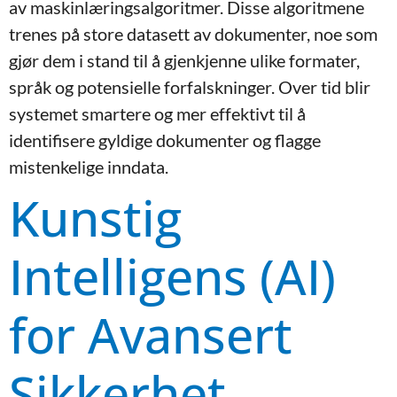
av maskinlæringsalgoritmer. Disse algoritmene
trenes på store datasett av dokumenter, noe som
gjør dem i stand til å gjenkjenne ulike formater,
språk og potensielle forfalskninger. Over tid blir
systemet smartere og mer effektivt til å
identifisere gyldige dokumenter og flagge
mistenkelige inndata.
Kunstig
Intelligens (AI)
for Avansert
Sikkerhet