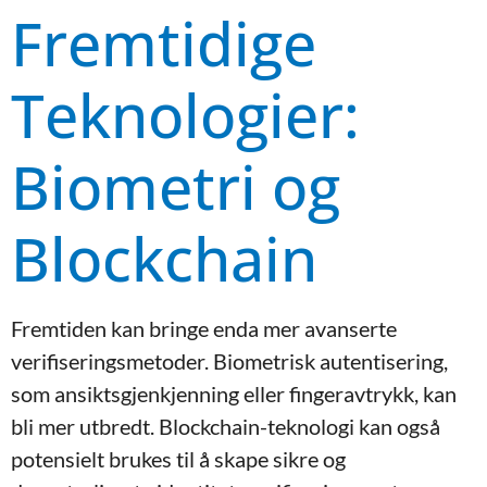
Fremtidige
Teknologier:
Biometri og
Blockchain
Fremtiden kan bringe enda mer avanserte
verifiseringsmetoder. Biometrisk autentisering,
som ansiktsgjenkjenning eller fingeravtrykk, kan
bli mer utbredt. Blockchain-teknologi kan også
potensielt brukes til å skape sikre og