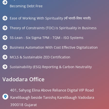
Becoming Debt Free
Ease of Working With Spirituality (माँ भारती-विश्व भारती)
Theory of Constraints (TOC) is Spirituality in Business
5S-Lean - Six Sigma TPM - TQM - ISO Systems
Business Automation With Cost Effective Digitalization
MCLS & Sustainable ZED Certification
Sustainability (ESG) Reporting & Carbon Neutrality
Vadodara Office
401, Sahyog Elina Above Reliance Digital VIP Road
Karelibaugh beside Tanishq Karelibaugh Vadodara
390018 Gujarat