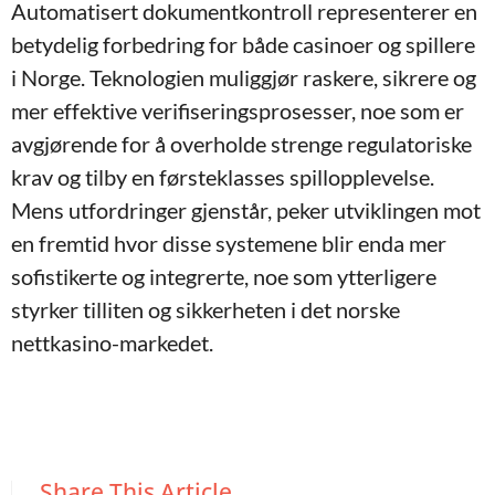
Automatisert dokumentkontroll representerer en
betydelig forbedring for både casinoer og spillere
i Norge. Teknologien muliggjør raskere, sikrere og
mer effektive verifiseringsprosesser, noe som er
avgjørende for å overholde strenge regulatoriske
krav og tilby en førsteklasses spillopplevelse.
Mens utfordringer gjenstår, peker utviklingen mot
en fremtid hvor disse systemene blir enda mer
sofistikerte og integrerte, noe som ytterligere
styrker tilliten og sikkerheten i det norske
nettkasino-markedet.
Share This Article