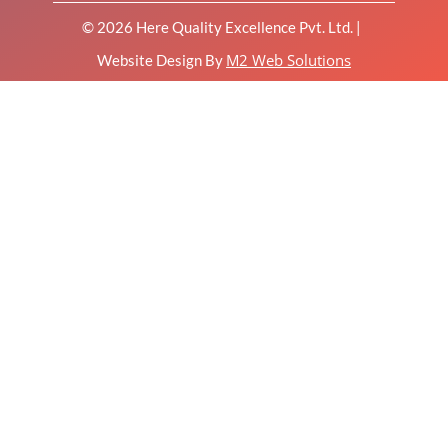
© 2026 Here Quality Excellence Pvt. Ltd. |
M2 Web Solutions
Website Design By