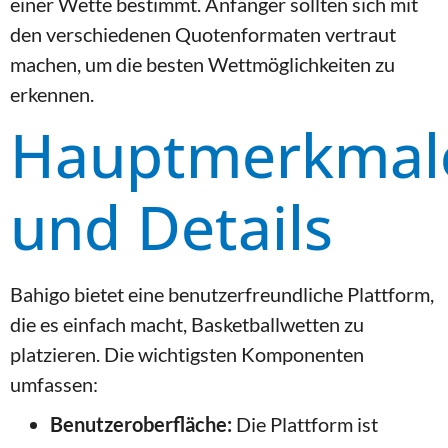
einer Wette bestimmt. Anfänger sollten sich mit
den verschiedenen Quotenformaten vertraut
machen, um die besten Wettmöglichkeiten zu
erkennen.
Hauptmerkmal
und Details
Bahigo bietet eine benutzerfreundliche Plattform,
die es einfach macht, Basketballwetten zu
platzieren. Die wichtigsten Komponenten
umfassen:
Benutzeroberfläche:
Die Plattform ist