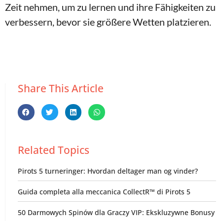
Zeit nehmen, um zu lernen und ihre Fähigkeiten zu
verbessern, bevor sie größere Wetten platzieren.
Share This Article
Related Topics
Pirots 5 turneringer: Hvordan deltager man og vinder?
Guida completa alla meccanica CollectR™ di Pirots 5
50 Darmowych Spinów dla Graczy VIP: Ekskluzywne Bonusy