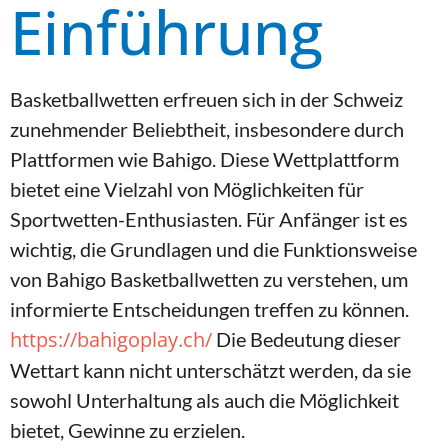
Einführung
Basketballwetten erfreuen sich in der Schweiz
zunehmender Beliebtheit, insbesondere durch
Plattformen wie Bahigo. Diese Wettplattform
bietet eine Vielzahl von Möglichkeiten für
Sportwetten-Enthusiasten. Für Anfänger ist es
wichtig, die Grundlagen und die Funktionsweise
von Bahigo Basketballwetten zu verstehen, um
informierte Entscheidungen treffen zu können.
https://bahigoplay.ch/
Die Bedeutung dieser
Wettart kann nicht unterschätzt werden, da sie
sowohl Unterhaltung als auch die Möglichkeit
bietet, Gewinne zu erzielen.