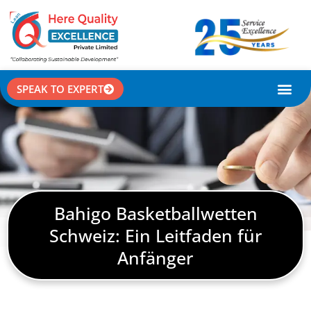
SPEAK TO EXPERT
CASE STU
Bahigo Basketballwetten
Schweiz: Ein Leitfaden für
Anfänger