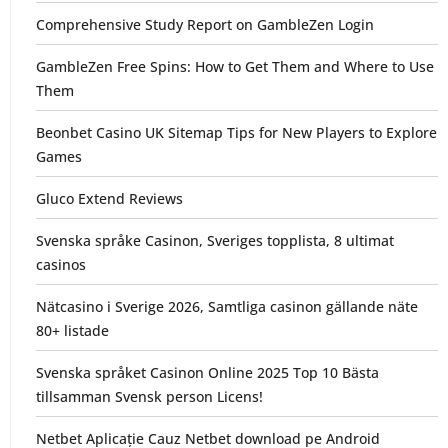
Comprehensive Study Report on GambleZen Login
GambleZen Free Spins: How to Get Them and Where to Use
Them
Beonbet Casino UK Sitemap Tips for New Players to Explore
Games
Gluco Extend Reviews
Svenska språke Casinon, Sveriges topplista, 8 ultimat
casinos
Nätcasino i Sverige 2026, Samtliga casinon gällande näte
80+ listade
Svenska språket Casinon Online 2025 Top 10 Bästa
tillsamman Svensk person Licens!
Netbet Aplicație Cauz Netbet download pe Android