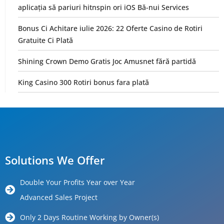
aplicația să pariuri hitnspin ori iOS Bă-nui Services
Bonus Ci Achitare iulie 2026: 22 Oferte Casino de Rotiri
Gratuite Ci Plată
Shining Crown Demo Gratis Joc Amusnet fără partidă
King Casino 300 Rotiri bonus fara plată
Solutions We Offer
Double Your Profits Year over Year
Advanced Sales Project
Only 2 Days Routine Working by Owner(s)