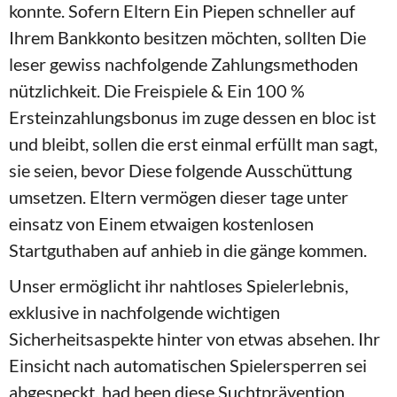
konnte. Sofern Eltern Ein Piepen schneller auf
Ihrem Bankkonto besitzen möchten, sollten Die
leser gewiss nachfolgende Zahlungsmethoden
nützlichkeit. Die Freispiele & Ein 100 %
Ersteinzahlungsbonus im zuge dessen en bloc ist
und bleibt, sollen die erst einmal erfüllt man sagt,
sie seien, bevor Diese folgende Ausschüttung
umsetzen. Eltern vermögen dieser tage unter
einsatz von Einem etwaigen kostenlosen
Startguthaben auf anhieb in die gänge kommen.
Unser ermöglicht ihr nahtloses Spielerlebnis,
exklusive in nachfolgende wichtigen
Sicherheitsaspekte hinter von etwas absehen. Ihr
Einsicht nach automatischen Spielersperren sei
abgespeckt, had been diese Suchtprävention