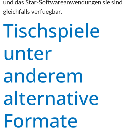
und das Star-Softwareanwendungen sie sind
gleichfalls verfuegbar.
Tischspiele
unter
anderem
alternative
Formate