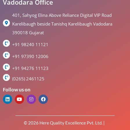
Vadodara Office
401, Sahyog Elina Above Reliance Digital VIP Road
Karelibaugh beside Tanishq Karelibaugh Vadodara
390018 Gujarat
+91 98240 11121
+91 97390 12006
+91 94276 11123
(0265) 2461125
Follow us on
© 2026 Here Quality Excellence Pvt. Ltd. |