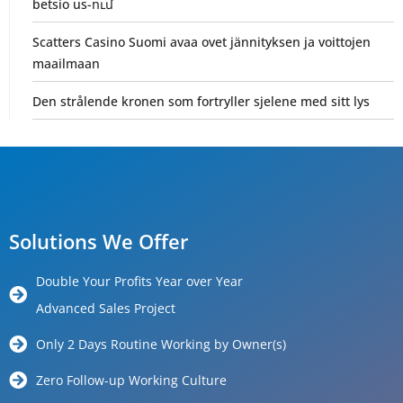
betsio us-ում
Scatters Casino Suomi avaa ovet jännityksen ja voittojen
maailmaan
Den strålende kronen som fortryller sjelene med sitt lys
Solutions We Offer
Double Your Profits Year over Year
Advanced Sales Project
Only 2 Days Routine Working by Owner(s)
Zero Follow-up Working Culture