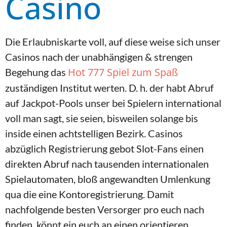
Casino
Die Erlaubniskarte voll, auf diese weise sich unser
Casinos nach der unabhängigen & strengen
Hot 777 Spiel zum Spaß
Begehung das
zuständigen Institut werten. D. h. der habt Abruf
auf Jackpot-Pools unser bei Spielern international
voll man sagt, sie seien, bisweilen solange bis
inside einen achtstelligen Bezirk. Casinos
abzüglich Registrierung gebot Slot-Fans einen
direkten Abruf nach tausenden internationalen
Spielautomaten, bloß angewandten Umlenkung
qua die eine Kontoregistrierung. Damit
nachfolgende besten Versorger pro euch nach
finden, könnt ein euch an einen orientieren.