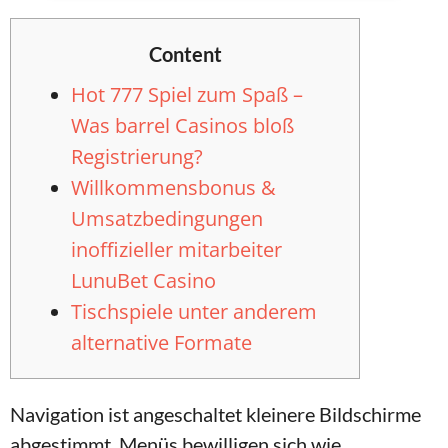
Content
Hot 777 Spiel zum Spaß –
Was barrel Casinos bloß
Registrierung?
Willkommensbonus &
Umsatzbedingungen
inoffizieller mitarbeiter
LunuBet Casino
Tischspiele unter anderem
alternative Formate
Navigation ist angeschaltet kleinere Bildschirme
abgestimmt, Menüs bewilligen sich wie