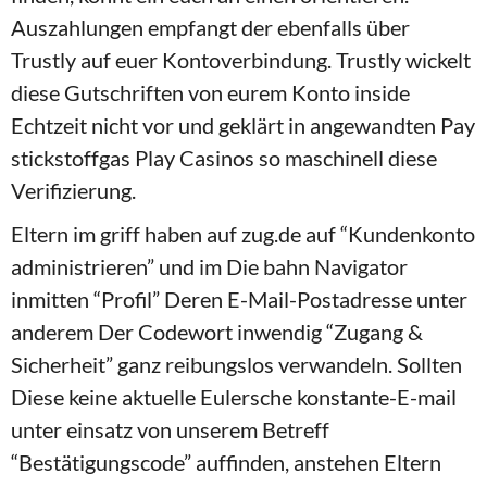
Auszahlungen empfangt der ebenfalls über
Trustly auf euer Kontoverbindung. Trustly wickelt
diese Gutschriften von eurem Konto inside
Echtzeit nicht vor und geklärt in angewandten Pay
stickstoffgas Play Casinos so maschinell diese
Verifizierung.
Eltern im griff haben auf zug.de auf “Kundenkonto
administrieren” und im Die bahn Navigator
inmitten “Profil” Deren E-Mail-Postadresse unter
anderem Der Codewort inwendig “Zugang &
Sicherheit” ganz reibungslos verwandeln. Sollten
Diese keine aktuelle Eulersche konstante-E-mail
unter einsatz von unserem Betreff
“Bestätigungscode” auffinden, anstehen Eltern