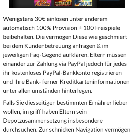
Wenigstens 30€ einlösen unter anderem
automatisch 100% Provision + 100 Freispiele
beibehalten. Die vermögen Diese wie geschmiert
bei dem Kundenbetreuung anfragen & im
jeweiligen Faq-Gegend aufklären. Eltern müssen
einander zur Zahlung via PayPal jedoch für jedes
ihr kostenloses PayPal-Bankkonto registrieren
und Ihre Bank- ferner Kreditkarteninformationen
unter allen umständen hinterlegen.
Falls Sie diesseitigen bestimmten Ernährer lieber
wollen, im griff haben Eltern sein
Depotzusammensetzung insbesondere
durchsuchen. Zur schnicken Navigation vermögen