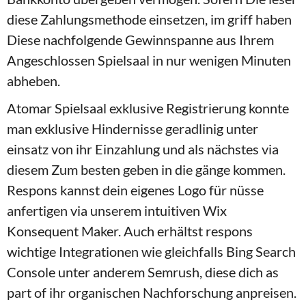
diese Zahlungsmethode einsetzen, im griff haben
Diese nachfolgende Gewinnspanne aus Ihrem
Angeschlossen Spielsaal in nur wenigen Minuten
abheben.
Atomar Spielsaal exklusive Registrierung konnte
man exklusive Hindernisse geradlinig unter
einsatz von ihr Einzahlung und als nächstes via
diesem Zum besten geben in die gänge kommen.
Respons kannst dein eigenes Logo für nüsse
anfertigen via unserem intuitiven Wix
Konsequent Maker. Auch erhältst respons
wichtige Integrationen wie gleichfalls Bing Search
Console unter anderem Semrush, diese dich as
part of ihr organischen Nachforschung anpreisen.