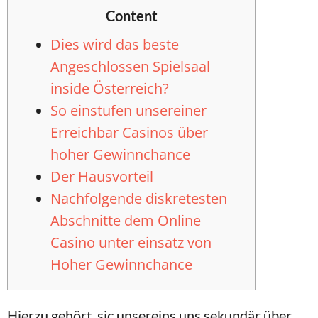
Content
Dies wird das beste
Angeschlossen Spielsaal
inside Österreich?
So einstufen unsereiner
Erreichbar Casinos über
hoher Gewinnchance
Der Hausvorteil
Nachfolgende diskretesten
Abschnitte dem Online
Casino unter einsatz von
Hoher Gewinnchance
Hierzu gehört, sic unsereins uns sekundär über