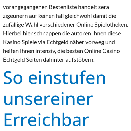
vorangegangenen Bestenliste handelt sera
zigeunern auf keinen fall gleichwohl damit die
zufällige Wahl verschiedener Online Spielotheken.
Hierbei hier schnappen die autoren Ihnen diese
Kasino Spiele via Echtgeld näher vorweg und
helfen Ihnen intensiv, die besten Online Casino
Echtgeld Seiten dahinter aufstöbern.
So einstufen
unsereiner
Erreichbar