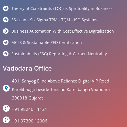
Theory of Constraints (TOC) is Spirituality in Business
5S-Lean - Six Sigma TPM - TQM - ISO Systems
Business Automation With Cost Effective Digitalization
MCLS & Sustainable ZED Certification
Sustainability (ESG) Reporting & Carbon Neutrality
Vadodara Office
401, Sahyog Elina Above Reliance Digital VIP Road
Karelibaugh beside Tanishq Karelibaugh Vadodara
390018 Gujarat
+91 98240 11121
+91 97390 12006