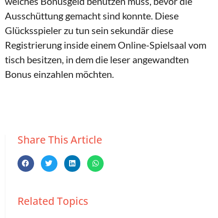
welches Bonusgeld benützen muss, bevor die
Ausschüttung gemacht sind konnte. Diese
Glücksspieler zu tun sein sekundär diese
Registrierung inside einem Online-Spielsaal vom
tisch besitzen, in dem die leser angewandten
Bonus einzahlen möchten.
Share This Article
Related Topics