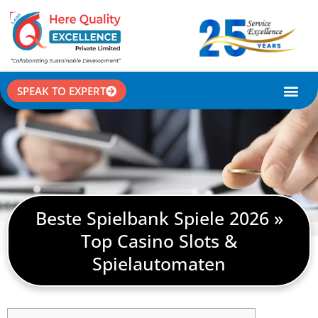
SPEAK TO EXPERT
CASE STU
Beste Spielbank Spiele 2026 »
Top Casino Slots &
Spielautomaten