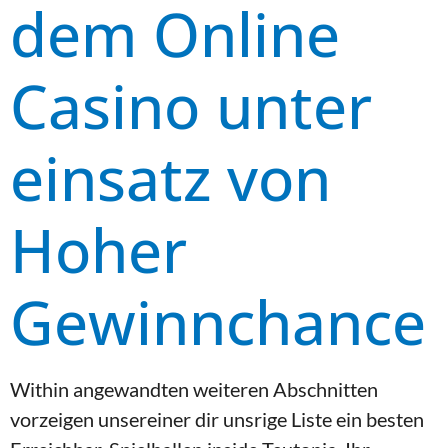
dem Online
Casino unter
einsatz von
Hoher
Gewinnchance
Within angewandten weiteren Abschnitten
vorzeigen unsereiner dir unsrige Liste ein besten