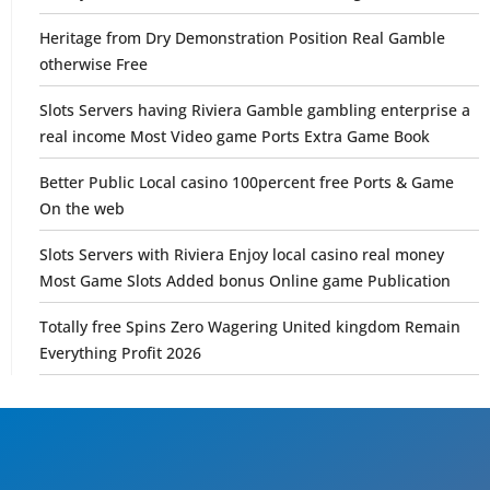
Heritage from Dry Demonstration Position Real Gamble
otherwise Free
Slots Servers having Riviera Gamble gambling enterprise a
real income Most Video game Ports Extra Game Book
Better Public Local casino 100percent free Ports & Game
On the web
Slots Servers with Riviera Enjoy local casino real money
Most Game Slots Added bonus Online game Publication
Totally free Spins Zero Wagering United kingdom Remain
Everything Profit 2026