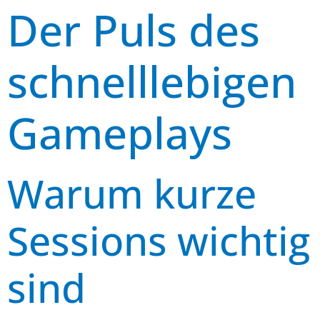
Der Puls des
schnelllebigen
Gameplays
Warum kurze
Sessions wichtig
sind