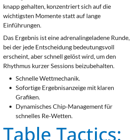
knapp gehalten, konzentriert sich auf die
wichtigsten Momente statt auf lange
Einführungen.
Das Ergebnis ist eine adrenalingeladene Runde,
bei der jede Entscheidung bedeutungsvoll
erscheint, aber schnell gelöst wird, um den
Rhythmus kurzer Sessions beizubehalten.
Schnelle Wettmechanik.
Sofortige Ergebnisanzeige mit klaren
Grafiken.
Dynamisches Chip-Management für
schnelles Re-Wetten.
Table Tactics: