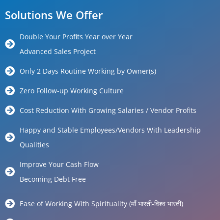
Solutions We Offer
Double Your Profits Year over Year
Advanced Sales Project
Only 2 Days Routine Working by Owner(s)
Zero Follow-up Working Culture
Cost Reduction With Growing Salaries / Vendor Profits
Happy and Stable Employees/Vendors With Leadership
Qualities
Improve Your Cash Flow
Becoming Debt Free
Ease of Working With Spirituality (माँ भारती-विश्व भारती)