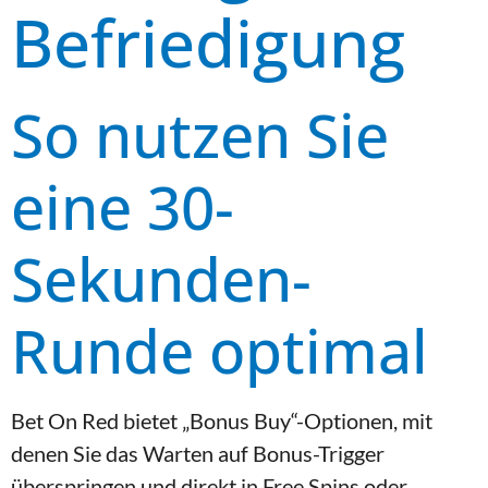
Befriedigung
So nutzen Sie
eine 30-
Sekunden-
Runde optimal
Bet On Red bietet „Bonus Buy“-Optionen, mit
denen Sie das Warten auf Bonus-Trigger
überspringen und direkt in Free Spins oder