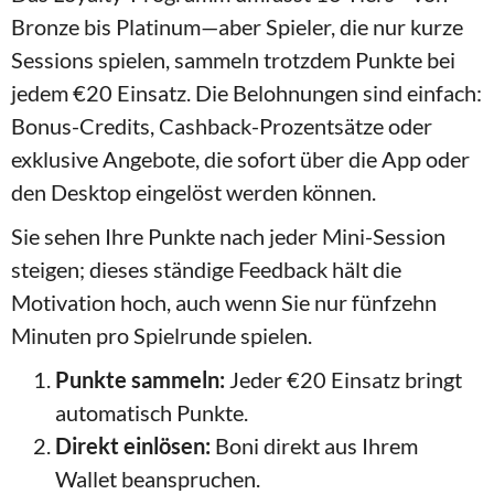
Bronze bis Platinum—aber Spieler, die nur kurze
Sessions spielen, sammeln trotzdem Punkte bei
jedem €20 Einsatz. Die Belohnungen sind einfach:
Bonus-Credits, Cashback-Prozentsätze oder
exklusive Angebote, die sofort über die App oder
den Desktop eingelöst werden können.
Sie sehen Ihre Punkte nach jeder Mini-Session
steigen; dieses ständige Feedback hält die
Motivation hoch, auch wenn Sie nur fünfzehn
Minuten pro Spielrunde spielen.
Punkte sammeln:
Jeder €20 Einsatz bringt
automatisch Punkte.
Direkt einlösen:
Boni direkt aus Ihrem
Wallet beanspruchen.