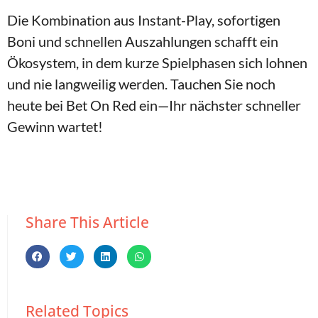
Die Kombination aus Instant-Play, sofortigen
Boni und schnellen Auszahlungen schafft ein
Ökosystem, in dem kurze Spielphasen sich lohnen
und nie langweilig werden. Tauchen Sie noch
heute bei Bet On Red ein—Ihr nächster schneller
Gewinn wartet!
Share This Article
Related Topics