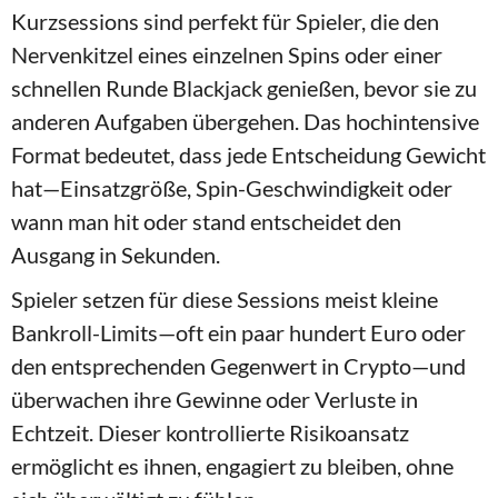
Kurzsessions sind perfekt für Spieler, die den
Nervenkitzel eines einzelnen Spins oder einer
schnellen Runde Blackjack genießen, bevor sie zu
anderen Aufgaben übergehen. Das hochintensive
Format bedeutet, dass jede Entscheidung Gewicht
hat—Einsatzgröße, Spin-Geschwindigkeit oder
wann man hit oder stand entscheidet den
Ausgang in Sekunden.
Spieler setzen für diese Sessions meist kleine
Bankroll-Limits—oft ein paar hundert Euro oder
den entsprechenden Gegenwert in Crypto—und
überwachen ihre Gewinne oder Verluste in
Echtzeit. Dieser kontrollierte Risikoansatz
ermöglicht es ihnen, engagiert zu bleiben, ohne