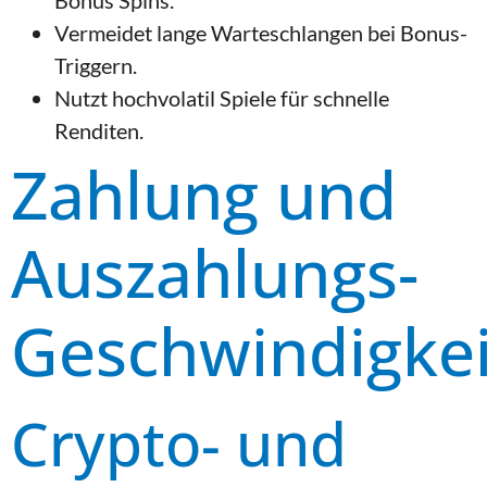
Bonus Spins.
Vermeidet lange Warteschlangen bei Bonus-
Triggern.
Nutzt hochvolatil Spiele für schnelle
Renditen.
Zahlung und
Auszahlungs-
Geschwindigkei
Crypto- und