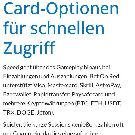
Card-Optionen
für schnellen
Zugriff
Speed geht über das Gameplay hinaus bei
Einzahlungen und Auszahlungen. Bet On Red
unterstützt Visa, Mastercard, Skrill, AstroPay,
Ezeewallet, Rapidtransfer, Paysafecard und
mehrere Kryptowährungen (BTC, ETH, USDT,
TRX, DOGE, Jeton).
Spieler, die kurze Sessions genießen, zahlen oft
per Crypto ein, da dies eine sofortige