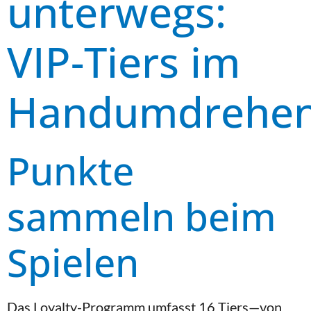
unterwegs:
VIP-Tiers im
Handumdrehe
Punkte
sammeln beim
Spielen
Das Loyalty-Programm umfasst 16 Tiers—von