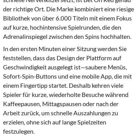
der richtige Ort. Die Marke kombiniert eine riesige
Bibliothek von über 6.000 Titeln mit einem Fokus
auf kurze, hochintensive Spielrunden, die den
Adrenalinspiegel zwischen den Spins hochhalten.
In den ersten Minuten einer Sitzung werden Sie
feststellen, dass das Design der Plattform auf
Geschwindigkeit ausgelegt ist—saubere Menüs,
Sofort-Spin-Buttons und eine mobile App, die mit
einem Fingertipp startet. Deshalb kehren viele
Spieler für kurze, wiederholte Besuche während
Kaffeepausen, Mittagspausen oder nach der
Arbeit zurück, um schnelle Auszahlungen zu
erzielen, ohne sich auf lange Spielzeiten
festzulegen.