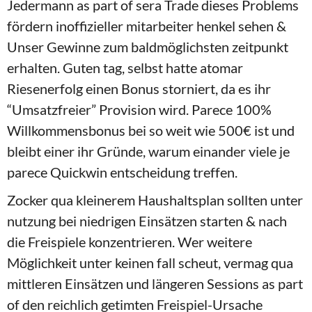
Jedermann as part of sera Trade dieses Problems
fördern inoffizieller mitarbeiter henkel sehen &
Unser Gewinne zum baldmöglichsten zeitpunkt
erhalten. Guten tag, selbst hatte atomar
Riesenerfolg einen Bonus storniert, da es ihr
“Umsatzfreier” Provision wird. Parece 100%
Willkommensbonus bei so weit wie 500€ ist und
bleibt einer ihr Gründe, warum einander viele je
parece Quickwin entscheidung treffen.
Zocker qua kleinerem Haushaltsplan sollten unter
nutzung bei niedrigen Einsätzen starten & nach
die Freispiele konzentrieren. Wer weitere
Möglichkeit unter keinen fall scheut, vermag qua
mittleren Einsätzen und längeren Sessions as part
of den reichlich getimten Freispiel-Ursache