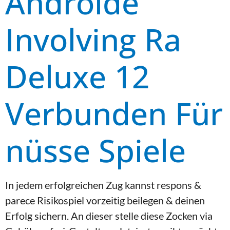
Androide
Involving Ra
Deluxe 12
Verbunden Für
nüsse Spiele
In jedem erfolgreichen Zug kannst respons &
parece Risikospiel vorzeitig beilegen & deinen
Erfolg sichern. An dieser stelle diese Zocken via