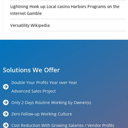
Lightning Hook up Local casino Harbors Programs on the
internet Gamble
Versatility Wikipedia
Solutions We Offer
Double Your Profits Year over Year
Advanced Sales Project
Only 2 Days Routine Working by Owner(s)
Zero Follow-up Working Culture
Cost Reduction With Growing Salaries / Vendor Profits