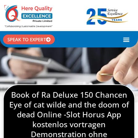
SPEAK TO EXPERT
CASE STU
Book of Ra Deluxe 150 Chancen
Eye of cat wilde and the doom of
dead Online -Slot Horus App
kostenlos vortragen
Demonstration ohne