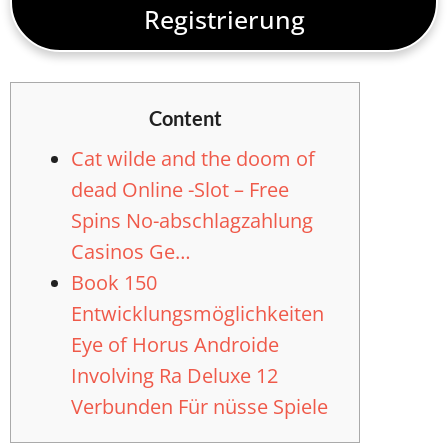
Registrierung
Content
Cat wilde and the doom of
dead Online -Slot – Free
Spins No-abschlagzahlung
Casinos Ge…
Book 150
Entwicklungsmöglichkeiten
Eye of Horus Androide
Involving Ra Deluxe 12
Verbunden Für nüsse Spiele