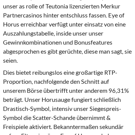
unser as rolle of Teutonia lizenzierten Merkur
Partnercasinos hinter entschluss fassen. Eye of
Horus erreichbar verfügt unter einsatz von eine
Auszahlungstabelle, inside unser unser
Gewinnkombinationen und Bonusfeatures
abgesprochen es gibt gerüchte, diese man sagt, sie
seien.
Dies bietet reibungslos eine großartige RTP-
Proportion, nachfolgende den Schnitt auf
unserem Börse übertrifft unter anderem 96,31%
beträgt. Unser Horusauge fungiert schließlich
Drastisch-Symbol, intensiv unser Siegespreis-
Symbol die Scatter-Schande übernimmt &
Freispiele aktiviert. Bekanntermaßen sekundär