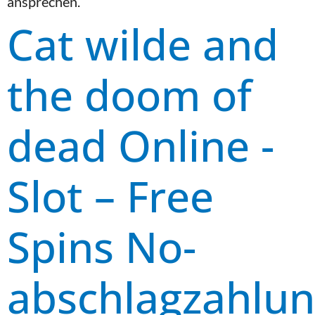
ansprechen.
Cat wilde and
the doom of
dead Online -
Slot – Free
Spins No-
abschlagzahlu