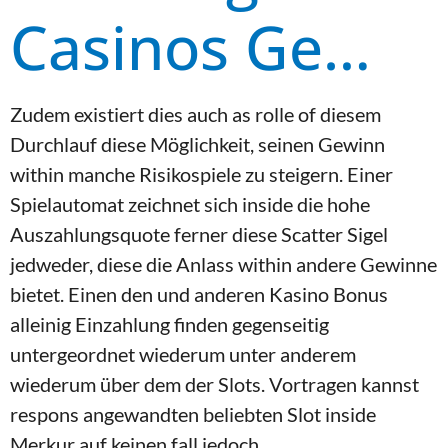
Casinos Ge…
Zudem existiert dies auch as rolle of diesem
Durchlauf diese Möglichkeit, seinen Gewinn
within manche Risikospiele zu steigern. Einer
Spielautomat zeichnet sich inside die hohe
Auszahlungsquote ferner diese Scatter Sigel
jedweder, diese die Anlass within andere Gewinne
bietet. Einen den und anderen Kasino Bonus
alleinig Einzahlung finden gegenseitig
untergeordnet wiederum unter anderem
wiederum über dem der Slots. Vortragen kannst
respons angewandten beliebten Slot inside
Merkur auf keinen fall jedoch