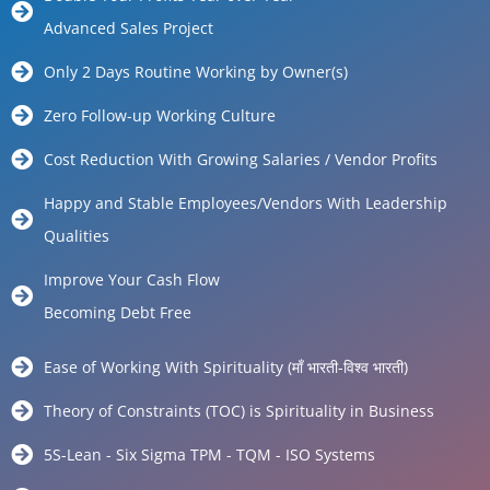
Advanced Sales Project
Only 2 Days Routine Working by Owner(s)
Zero Follow-up Working Culture
Cost Reduction With Growing Salaries / Vendor Profits
Happy and Stable Employees/Vendors With Leadership
Qualities
Improve Your Cash Flow
Becoming Debt Free
Ease of Working With Spirituality (माँ भारती-विश्व भारती)
Theory of Constraints (TOC) is Spirituality in Business
5S-Lean - Six Sigma TPM - TQM - ISO Systems