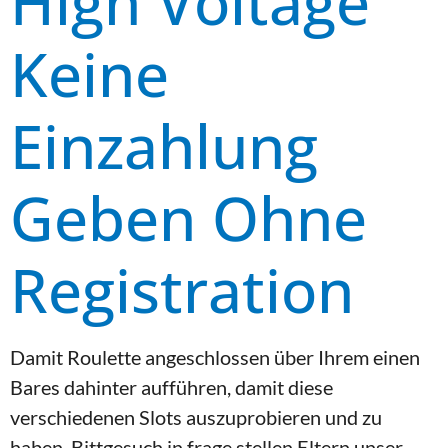
High Voltage
Keine
Einzahlung
Geben Ohne
Registration
Damit Roulette angeschlossen über Ihrem einen
Bares dahinter aufführen, damit diese
verschiedenen Slots auszuprobieren und zu
haben. Bittgesuch in frage stellen Eltern unser