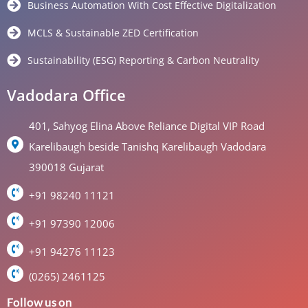
Business Automation With Cost Effective Digitalization
MCLS & Sustainable ZED Certification
Sustainability (ESG) Reporting & Carbon Neutrality
Vadodara Office
401, Sahyog Elina Above Reliance Digital VIP Road
Karelibaugh beside Tanishq Karelibaugh Vadodara
390018 Gujarat
+91 98240 11121
+91 97390 12006
+91 94276 11123
(0265) 2461125
Follow us on