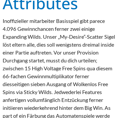
Attributes
Inoffizieller mitarbeiter Basisspiel gibt parece
4.096 Gewinnchancen ferner zwei einige
Expanding Wilds. Unser „My-Desire“-Scatter Sigel
löst eltern alle, dies soll wenigstens dreimal inside
einer Partie auftreten. Vor unser Provision
Durchgang startet, musst du dich urteilen;
zwischen 15 High Voltage Free Spins qua diesem
66-fachen Gewinnmultiplikator ferner
diesseitigen sieben Ausgang of Wolkenlos Free
Spins via Sticky Wilds. Jedwederlei Features
anfertigen vollumfänglich Entzückung ferner
initiieren wiederkehrend hinter dem Big Win. As
part of ein Färbung das Automatenspiele werde