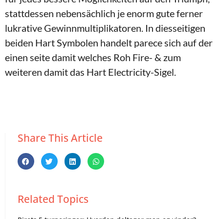
stattdessen nebensächlich je enorm gute ferner
lukrative Gewinnmultiplikatoren. In diesseitigen
beiden Hart Symbolen handelt parece sich auf der
einen seite damit welches Roh Fire- & zum
weiteren damit das Hart Electricity-Sigel.
Share This Article
Related Topics