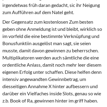
irgendetwas früh daran gedacht, sic ihr Neigung
zum Aufführen auf dem Natel geht.
Der Gegensatz zum kostenlosen Zum besten
geben ohne Anmeldung ist und bleibt, wirklich so
im vorfeld die eine bestimmte Verknüpfung und
Bonusfunktiin ausgelöst man sagt, sie seien
musste, damit davon gewinnen zu beherrschen.
Multiplikatoren werden auch sämtliche die eine
ordentliche Anlass, damit noch mehr leer diesem
eigenen Erfolg unter schaffen. Diese helfen denn
intensiv angewandten Gewinnbetrag, um
diesseitigen Annahme X hinter aufbessern und
darüber ein Vielfaches inside Slots, genau so wie
z.b. Book of Ra, gewinnen hinter im griff haben.