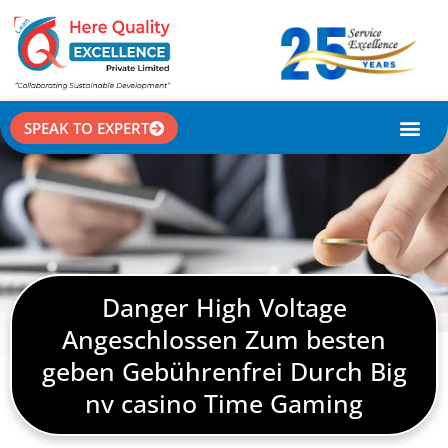
SPEAK TO EXPERT
CASE STU
Danger High Voltage
Angeschlossen Zum besten
geben Gebührenfrei Durch Big
nv casino Time Gaming