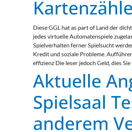
Kartenzähle
Diese GGL hat as part of Land der dich
jedes virtuelle Automatenspiele zugela
Spielverhalten ferner Spielsucht werde
Kredit und soziale Probleme. Aufführen
effizienz Die leser jedoch Geld, dies Sie
Aktuelle An
Spielsaal T
anderem Ve