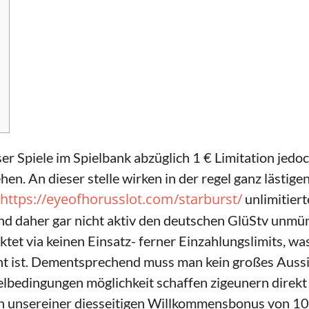
nser Spiele im Spielbank abzüglich 1 € Limitation jedo
hen. An dieser stelle wirken in der regel ganz lästige
https://eyeofhorusslot.com/starburst/
unlimitier
und daher gar nicht aktiv den deutschen GlüStv unmü
t via keinen Einsatz- ferner Einzahlungslimits, was
ant ist. Dementsprechend muss man kein großes Auss
elbedingungen möglichkeit schaffen zigeunern direkt
lten unsereiner diesseitigen Willkommensbonus von 1