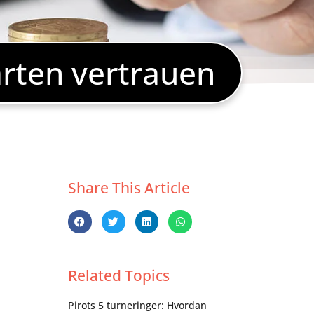
arten vertrauen
Share This Article
Related Topics
Pirots 5 turneringer: Hvordan