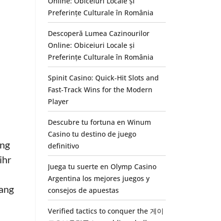
Online: Obiceiuri Locale și
Preferințe Culturale în România
Descoperă Lumea Cazinourilor
Online: Obiceiuri Locale și
Preferințe Culturale în România
Spinit Casino: Quick‑Hit Slots and
Fast‑Track Wins for the Modern
Player
Descubre tu fortuna en Winum
Casino tu destino de juego
ang
definitivo
ihr
Juega tu suerte en Olymp Casino
Argentina los mejores juegos y
gang
consejos de apuestas
Verified tactics to conquer the 게이