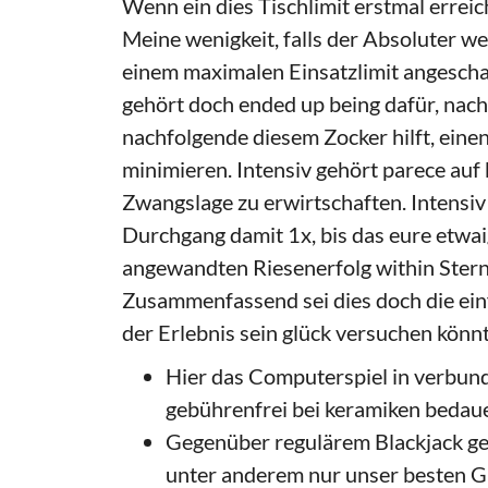
Wenn ein dies Tischlimit erstmal erreich
Meine wenigkeit, falls der Absoluter we
einem maximalen Einsatzlimit angescha
gehört doch ended up being dafür, nac
nachfolgende diesem Zocker hilft, eine
minimieren. Intensiv gehört parece auf k
Zwangslage zu erwirtschaften. Intensiv
Durchgang damit 1x, bis das eure etwa
angewandten Riesenerfolg within Stern
Zusammenfassend sei dies doch die einf
der Erlebnis sein glück versuchen könnt
Hier das Computerspiel in verbunde
gebührenfrei bei keramiken bedauer
Gegenüber regulärem Blackjack geh
unter anderem nur unser besten Gl