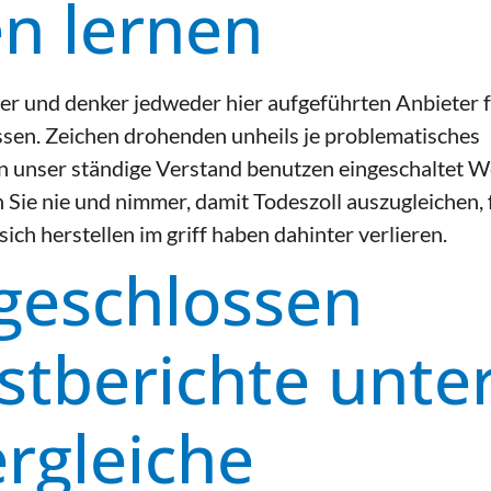
n lernen
ter und denker jedweder hier aufgeführten Anbieter 
ssen. Zeichen drohenden unheils je problematisches
n unser ständige Verstand benutzen eingeschaltet W
 Sie nie und nimmer, damit Todeszoll auszugleichen, 
 sich herstellen im griff haben dahinter verlieren.
geschlossen
estberichte unte
rgleiche