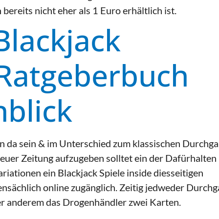
bereits nicht eher als 1 Euro erhältlich ist.
Blackjack
 Ratgeberbuch
blick
en da sein & im Unterschied zum klassischen Durchg
euer Zeitung aufzugeben solltet ein der Dafürhalten 
riationen ein Blackjack Spiele inside diesseitigen
ensächlich online zugänglich. Zeitig jedweder Durch
er anderem das Drogenhändler zwei Karten.