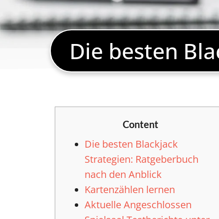
Die besten Bla
Content
Die besten Blackjack
Strategien: Ratgeberbuch
nach den Anblick
Kartenzählen lernen
Aktuelle Angeschlossen