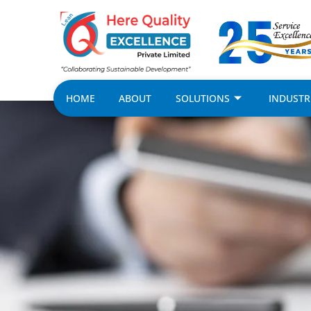
HOME
ABOUT
SOLUTIONS
INDUSTR