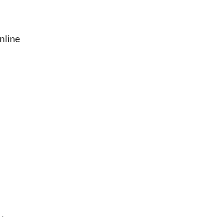
nline