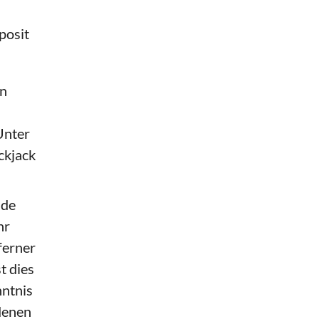
wn
Unter
ckjack
nde
hr
ferner
t dies
nntnis
denen