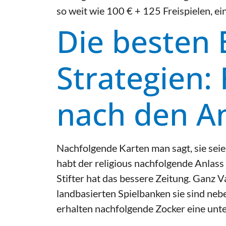
so weit wie 100 € + 125 Freispielen, ein 
Die besten 
Strategien:
nach den An
Nachfolgende Karten man sagt, sie sei
habt der religious nachfolgende Anlass 
Stifter hat das bessere Zeitung. Ganz Va
landbasierten Spielbanken sie sind neb
erhalten nachfolgende Zocker eine unt