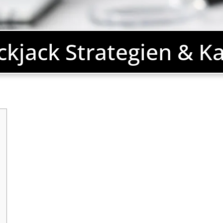
ckjack Strategien & K