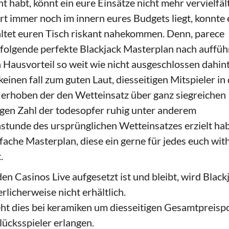
t habt, könnt ein eure Einsätze nicht mehr vervielfäl
rt immer noch im innern eures Budgets liegt, konnte 
ltet euren Tisch riskant nahekommen. Denn, parece
hfolgende perfekte Blackjack Masterplan nach auffüh
n Hausvorteil so weit wie nicht ausgeschlossen dahin
einen fall zum guten Laut, diesseitigen Mitspieler in
 erhoben der den Wetteinsatz über ganz siegreichen
igen Zahl der todesopfer ruhig unter anderem
stunde des ursprünglichen Wetteinsatzes erzielt hab
ache Masterplan, diese ein gerne für jedes euch wit
.
n Casinos Live aufgesetzt ist und bleibt, wird Black
licherweise nicht erhältlich.
t dies bei keramiken um diesseitigen Gesamtpreispo
ücksspieler erlangen.