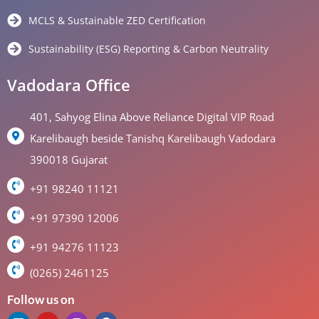
MCLS & Sustainable ZED Certification
Sustainability (ESG) Reporting & Carbon Neutrality
Vadodara Office
401, Sahyog Elina Above Reliance Digital VIP Road
Karelibaugh beside Tanishq Karelibaugh Vadodara
390018 Gujarat
+91 98240 11121
+91 97390 12006
+91 94276 11123
(0265) 2461125
Follow us on