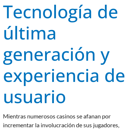
Tecnología de
última
generación y
experiencia de
usuario
Mientras numerosos casinos se afanan por
incrementar la involucración de sus jugadores,