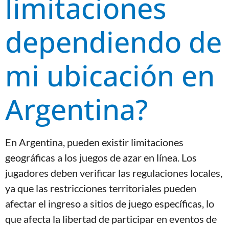
limitaciones
dependiendo de
mi ubicación en
Argentina?
En Argentina, pueden existir limitaciones
geográficas a los juegos de azar en línea. Los
jugadores deben verificar las regulaciones locales,
ya que las restricciones territoriales pueden
afectar el ingreso a sitios de juego específicas, lo
que afecta la libertad de participar en eventos de