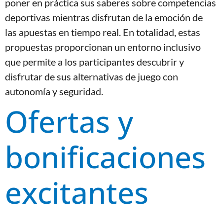
poner en práctica sus saberes sobre competencias
deportivas mientras disfrutan de la emoción de
las apuestas en tiempo real. En totalidad, estas
propuestas proporcionan un entorno inclusivo
que permite a los participantes descubrir y
disfrutar de sus alternativas de juego con
autonomía y seguridad.
Ofertas y
bonificaciones
excitantes