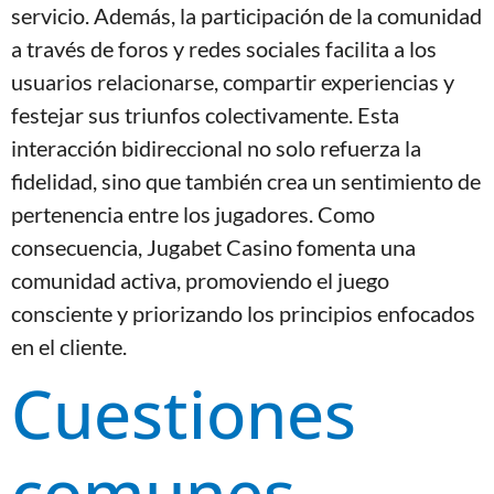
servicio. Además, la participación de la comunidad
a través de foros y redes sociales facilita a los
usuarios relacionarse, compartir experiencias y
festejar sus triunfos colectivamente. Esta
interacción bidireccional no solo refuerza la
fidelidad, sino que también crea un sentimiento de
pertenencia entre los jugadores. Como
consecuencia, Jugabet Casino fomenta una
comunidad activa, promoviendo el juego
consciente y priorizando los principios enfocados
en el cliente.
Cuestiones
comunes