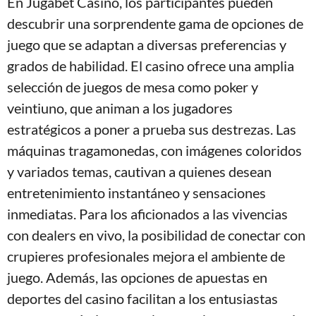
En Jugabet Casino, los participantes pueden
descubrir una sorprendente gama de opciones de
juego que se adaptan a diversas preferencias y
grados de habilidad. El casino ofrece una amplia
selección de juegos de mesa como poker y
veintiuno, que animan a los jugadores
estratégicos a poner a prueba sus destrezas. Las
máquinas tragamonedas, con imágenes coloridos
y variados temas, cautivan a quienes desean
entretenimiento instantáneo y sensaciones
inmediatas. Para los aficionados a las vivencias
con dealers en vivo, la posibilidad de conectar con
crupieres profesionales mejora el ambiente de
juego. Además, las opciones de apuestas en
deportes del casino facilitan a los entusiastas