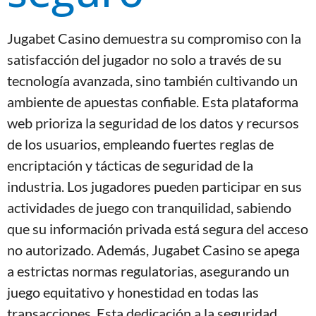
Jugabet Casino demuestra su compromiso con la
satisfacción del jugador no solo a través de su
tecnología avanzada, sino también cultivando un
ambiente de apuestas confiable. Esta plataforma
web prioriza la seguridad de los datos y recursos
de los usuarios, empleando fuertes reglas de
encriptación y tácticas de seguridad de la
industria. Los jugadores pueden participar en sus
actividades de juego con tranquilidad, sabiendo
que su información privada está segura del acceso
no autorizado. Además, Jugabet Casino se apega
a estrictas normas regulatorias, asegurando un
juego equitativo y honestidad en todas las
transacciones. Esta dedicación a la seguridad