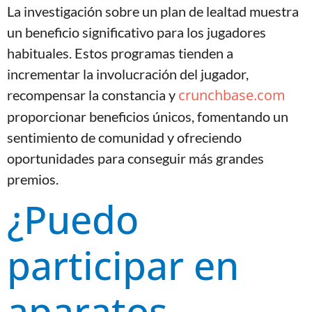
La investigación sobre un plan de lealtad muestra
un beneficio significativo para los jugadores
habituales. Estos programas tienden a
incrementar la involucración del jugador,
crunchbase.com
recompensar la constancia y
proporcionar beneficios únicos, fomentando un
sentimiento de comunidad y ofreciendo
oportunidades para conseguir más grandes
premios.
¿Puedo
participar en
aparatos