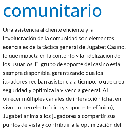
comunitario
Una asistencia al cliente eficiente y la
involucración de la comunidad son elementos
esenciales de la táctica general de Jugabet Casino,
lo que impacta en la contento y la fidelización de
los usuarios. El grupo de soporte del casino está
siempre disponible, garantizando que los
jugadores reciban asistencia a tiempo, lo que crea
seguridad y optimiza la vivencia general. Al
ofrecer múltiples canales de interacción (chat en
vivo, correo electrónico y soporte telefónico),
Jugabet anima a los jugadores a compartir sus
puntos de vista y contribuir a la optimización del