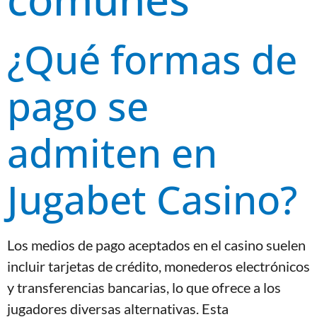
¿Qué formas de
pago se
admiten en
Jugabet Casino?
Los medios de pago aceptados en el casino suelen
incluir tarjetas de crédito, monederos electrónicos
y transferencias bancarias, lo que ofrece a los
jugadores diversas alternativas. Esta