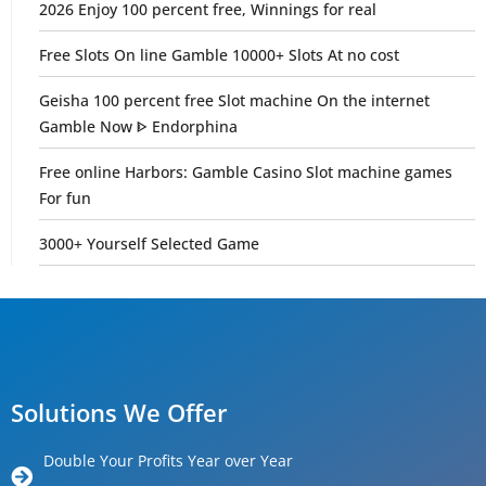
2026 Enjoy 100 percent free, Winnings for real
Free Slots On line Gamble 10000+ Slots At no cost
Geisha 100 percent free Slot machine On the internet
Gamble Now ᐈ Endorphina
Free online Harbors: Gamble Casino Slot machine games
For fun
3000+ Yourself Selected Game
Solutions We Offer
Double Your Profits Year over Year