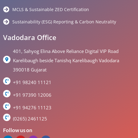
MCLS & Sustainable ZED Certification
Sustainability (ESG) Reporting & Carbon Neutrality
Vadodara Office
401, Sahyog Elina Above Reliance Digital VIP Road
Karelibaugh beside Tanishq Karelibaugh Vadodara
390018 Gujarat
+91 98240 11121
+91 97390 12006
+91 94276 11123
(0265) 2461125
Follow us on