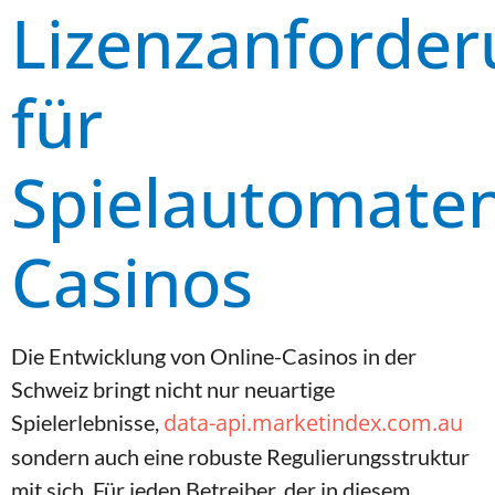
Lizenzanforde
für
Spielautomaten
Casinos
Die Entwicklung von Online-Casinos in der
Schweiz bringt nicht nur neuartige
data-api.marketindex.com.au
Spielerlebnisse,
sondern auch eine robuste Regulierungsstruktur
mit sich. Für jeden Betreiber, der in diesem