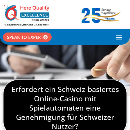
SPEAK TO EXPERT
CASE STU
Erfordert ein Schweiz-basiertes
Online-Casino mit
Spielautomaten eine
Genehmigung für Schweizer
Nutzer?