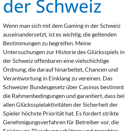
der Schweiz
Wenn man sich mit dem Gaming in der Schweiz
auseinandersetzt, ist es wichtig, die geltenden
Bestimmungen zu begreifen. Meine
Untersuchungen zur Historie des Glücksspiels in
der Schweiz offenbaren eine vielschichtige
Ordnung, die darauf hinarbeitet, Chancen und
Verantwortung in Einklang zu vereinen. Das
Schweizer Bundesgesetz über Casinos bestimmt
die Rahmenbedingungen und garantiert, dass bei
allen Glücksspielaktivitäten der Sicherheit der
Spieler höchste Priorität hat. Es fordert strikte
Genehmigungsverfahren für Betreiber vor, die
Spieler vor Täuschung schützen und gerechtes