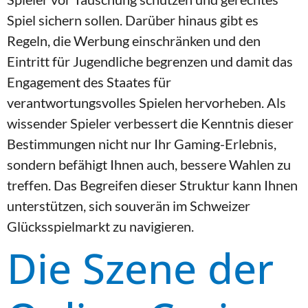
Spiel sichern sollen. Darüber hinaus gibt es
Regeln, die Werbung einschränken und den
Eintritt für Jugendliche begrenzen und damit das
Engagement des Staates für
verantwortungsvolles Spielen hervorheben. Als
wissender Spieler verbessert die Kenntnis dieser
Bestimmungen nicht nur Ihr Gaming-Erlebnis,
sondern befähigt Ihnen auch, bessere Wahlen zu
treffen. Das Begreifen dieser Struktur kann Ihnen
unterstützen, sich souverän im Schweizer
Glücksspielmarkt zu navigieren.
Die Szene der