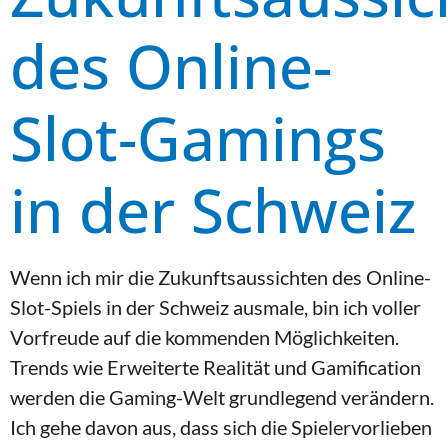
des Online-
Slot-Gamings
in der Schweiz
Wenn ich mir die Zukunftsaussichten des Online-
Slot-Spiels in der Schweiz ausmale, bin ich voller
Vorfreude auf die kommenden Möglichkeiten.
Trends wie Erweiterte Realität und Gamification
werden die Gaming-Welt grundlegend verändern.
Ich gehe davon aus, dass sich die Spielervorlieben