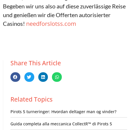
Begeben wir uns also auf diese zuverlässige Reise
und genießen wir die Offerten autorisierter
needforslotss.com
Casinos!
Share This Article
Related Topics
Pirots 5 turneringer: Hvordan deltager man og vinder?
Guida completa alla meccanica CollectR™ di Pirots 5