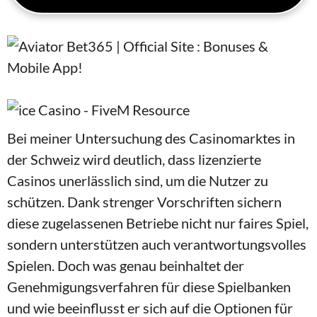
Bei meiner Untersuchung des Casinomarktes in
der Schweiz wird deutlich, dass lizenzierte
Casinos unerlässlich sind, um die Nutzer zu
schützen. Dank strenger Vorschriften sichern
diese zugelassenen Betriebe nicht nur faires Spiel,
sondern unterstützen auch verantwortungsvolles
Spielen. Doch was genau beinhaltet der
Genehmigungsverfahren für diese Spielbanken
und wie beeinflusst er sich auf die Optionen für