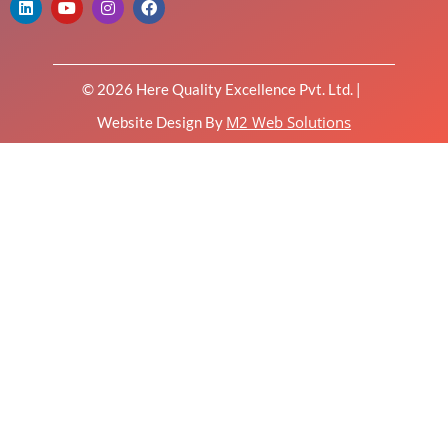
© 2026 Here Quality Excellence Pvt. Ltd. |
M2 Web Solutions
Website Design By