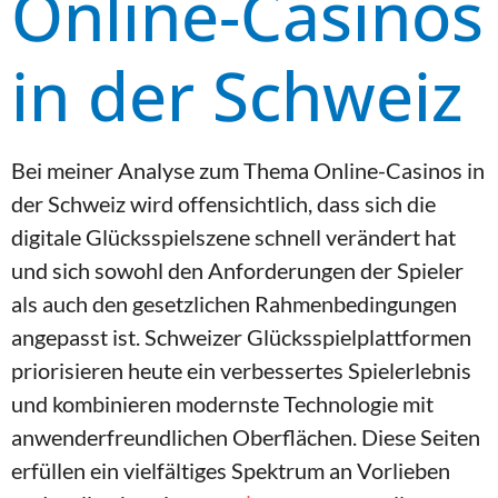
Online-Casinos
in der Schweiz
Bei meiner Analyse zum Thema Online-Casinos in
der Schweiz wird offensichtlich, dass sich die
digitale Glücksspielszene schnell verändert hat
und sich sowohl den Anforderungen der Spieler
als auch den gesetzlichen Rahmenbedingungen
angepasst ist. Schweizer Glücksspielplattformen
priorisieren heute ein verbessertes Spielerlebnis
und kombinieren modernste Technologie mit
anwenderfreundlichen Oberflächen. Diese Seiten
erfüllen ein vielfältiges Spektrum an Vorlieben