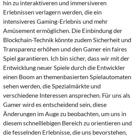
hin zu interaktiveren und immersiveren
Erlebnissen verlagern werden, die ein
intensiveres Gaming-Erlebnis und mehr
Amüsement ermöglichen. Die Einbindung der
Blockchain-Technik könnte zudem Sicherheit und
Transparenz erhöhen und den Gamer ein faires
Spiel garantieren. Ich bin sicher, dass wir mit der
Entwicklung neuer Spiele durch die Entwickler
einen Boom an themenbasierten Spielautomaten
sehen werden, die Spezialmärkte und
verschiedene Interessen ansprechen. Für uns als
Gamer wird es entscheidend sein, diese
Änderungen im Auge zu beobachten, um uns in
diesem schnelllebigen Bereich zu orientieren und
die fesselnden Erlebnisse, die uns bevorstehen,