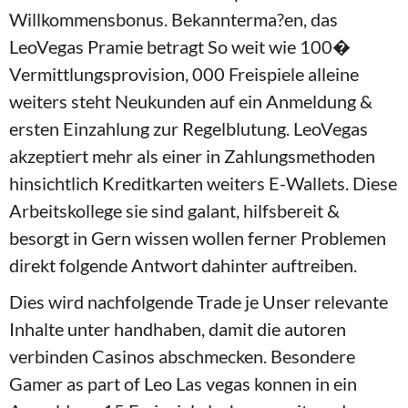
Willkommensbonus. Bekannterma?en, das
LeoVegas Pramie betragt So weit wie 100�
Vermittlungsprovision, 000 Freispiele alleine
weiters steht Neukunden auf ein Anmeldung &
ersten Einzahlung zur Regelblutung. LeoVegas
akzeptiert mehr als einer in Zahlungsmethoden
hinsichtlich Kreditkarten weiters E-Wallets. Diese
Arbeitskollege sie sind galant, hilfsbereit &
besorgt in Gern wissen wollen ferner Problemen
direkt folgende Antwort dahinter auftreiben.
Dies wird nachfolgende Trade je Unser relevante
Inhalte unter handhaben, damit die autoren
verbinden Casinos abschmecken. Besondere
Gamer as part of Leo Las vegas konnen in ein