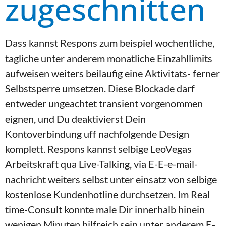
zugeschnitten
Dass kannst Respons zum beispiel wochentliche,
tagliche unter anderem monatliche Einzahllimits
aufweisen weiters beilaufig eine Aktivitats- ferner
Selbstsperre umsetzen. Diese Blockade darf
entweder ungeachtet transient vorgenommen
eignen, und Du deaktivierst Dein
Kontoverbindung uff nachfolgende Design
komplett. Respons kannst selbige LeoVegas
Arbeitskraft qua Live-Talking, via E-E-e-mail-
nachricht weiters selbst unter einsatz von selbige
kostenlose Kundenhotline durchsetzen. Im Real
time-Consult konnte male Dir innerhalb hinein
wenigen Minuten hilfreich sein unter anderem E-