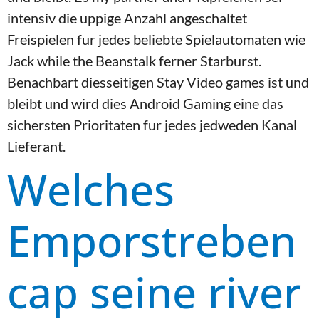
intensiv die uppige Anzahl angeschaltet
Freispielen fur jedes beliebte Spielautomaten wie
Jack while the Beanstalk ferner Starburst.
Benachbart diesseitigen Stay Video games ist und
bleibt und wird dies Android Gaming eine das
sichersten Prioritaten fur jedes jedweden Kanal
Lieferant.
Welches
Emporstreben
cap seine river