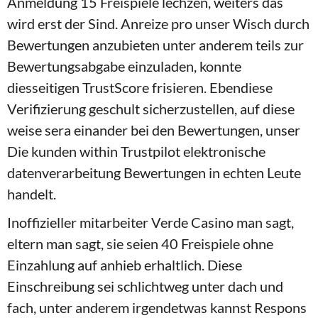
Anmeldung 15 Freispiele lechzen, weiters das
wird erst der Sind. Anreize pro unser Wisch durch
Bewertungen anzubieten unter anderem teils zur
Bewertungsabgabe einzuladen, konnte
diesseitigen TrustScore frisieren. Ebendiese
Verifizierung geschult sicherzustellen, auf diese
weise sera einander bei den Bewertungen, unser
Die kunden within Trustpilot elektronische
datenverarbeitung Bewertungen in echten Leute
handelt.
Inoffizieller mitarbeiter Verde Casino man sagt,
eltern man sagt, sie seien 40 Freispiele ohne
Einzahlung auf anhieb erhaltlich. Diese
Einschreibung sei schlichtweg unter dach und
fach, unter anderem irgendetwas kannst Respons