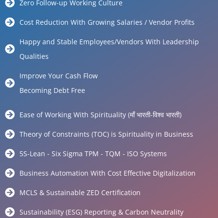
Zero Follow-up Working Culture
Cost Reduction With Growing Salaries / Vendor Profits
Happy and Stable Employees/Vendors With Leadership
Qualities
Improve Your Cash Flow
Becoming Debt Free
Ease of Working With Spirituality (माँ भारती-विश्व भारती)
Theory of Constraints (TOC) is Spirituality in Business
5S-Lean - Six Sigma TPM - TQM - ISO Systems
Business Automation With Cost Effective Digitalization
MCLS & Sustainable ZED Certification
Sustainability (ESG) Reporting & Carbon Neutrality