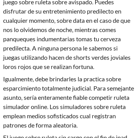
juego sobre ruleta sobre avispado. Puedes
disfrutar de su entretenimiento predilecto en
cualquier momento, sobre data en el caso de que
nos lo olvidemos de noche, mientras comes
panqueques indumentarias tomas tu cerveza
predilecta. A ninguna persona le sabemos si
juegas utilizando hacen de shorts verdes joviales
loros rojos que se realizan fortuna.
Igualmente, debe brindarles la practica sobre
esparcimiento totalmente judicial. Para semejante
asunto, serí­a enteramente fiable competir ruleta
simulador online. Los simuladores sobre ruleta
emplean medios sofisticados cual registran
patrones de forma aleatoria.
El juego sobre ruleta sin cargo con el fin de ipad