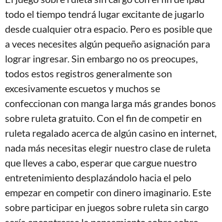
todo el tiempo tendrá lugar excitante de jugarlo
desde cualquier otra espacio. Pero es posible que
a veces necesites algún pequeño asignación para
lograr ingresar. Sin embargo no os preocupes,
todos estos registros generalmente son
excesivamente escuetos y muchos se
confeccionan con manga larga más grandes bonos
sobre ruleta gratuito. Con el fin de competir en
ruleta regalado acerca de algún casino en internet,
nada más necesitas elegir nuestro clase de ruleta
que lleves a cabo, esperar que cargue nuestro
entretenimiento desplazándolo hacia el pelo
empezar en competir con dinero imaginario. Este
sobre participar en juegos sobre ruleta sin cargo
serí­a encontrarse la pensamiento sobre sobre