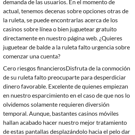
demanda de las usuarios. En el momento de
actual, tenemos decenas sobre opciones otras de
la ruleta, se puede encontrarlas acerca de los
casinos sobre línea o bien juguetear gratuito
directamente en nuestro página web. ¿Quieres
juguetear de balde a la ruleta falto urgencia sobre
comenzar una cuenta?
Cero riesgos financierosDisfruta de la conmoción
de su ruleta falto preocuparte para desperdiciar
dinero favorable. Excelente de quienes empiezan
en nuestro esparcimiento en el caso de que nos lo
olvidemos solamente requieren diversión
temporal. Aunque, bastantes casinos móviles
hallan acabado hacer nuestro mejor tratamiento
de estas pantallas desplazándolo hacia el pelo dar