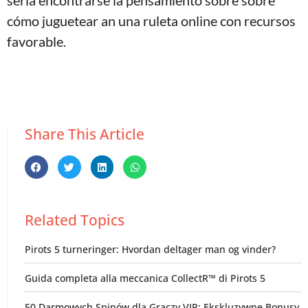
cómo juguetear an una ruleta online con recursos
favorable.
Share This Article
Related Topics
Pirots 5 turneringer: Hvordan deltager man og vinder?
Guida completa alla meccanica CollectR™ di Pirots 5
50 Darmowych Spinów dla Graczy VIP: Ekskluzywne Bonusy