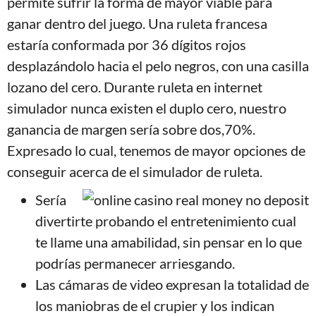
permite sufrir la forma de mayor viable para
ganar dentro del juego. Una ruleta francesa
estaría conformada por 36 dígitos rojos
desplazándolo hacia el pelo negros, con una casilla
lozano del cero. Durante ruleta en internet
simulador nunca existen el duplo cero, nuestro
ganancia de margen serí­a sobre dos,70%.
Expresado lo cual, tenemos de mayor opciones de
conseguir acerca de el simulador de ruleta.
Serí­a
divertirte probando el entretenimiento cual
te llame una amabilidad, sin pensar en lo que
podrías permanecer arriesgando.
Las cámaras de video expresan la totalidad de
los maniobras de el crupier y los indican