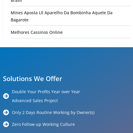
Brasil
Mines Aposta Lll Aparelho Da Bombinha Aquele Da
Bagarote
Melhores Cassinos Online
Solutions We Offer
Double Your Profits Year over Year
Advanced Sales Project
Only 2 Days Routine Working by Owner(s)
Zero Follow-up Working Culture