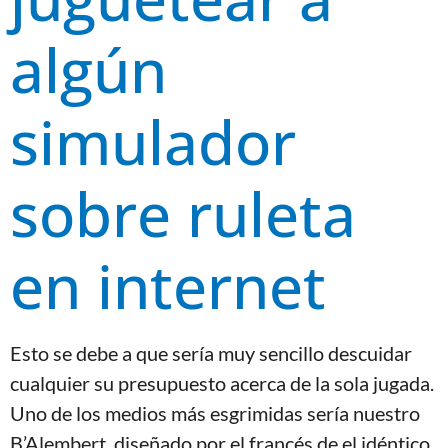
algún
simulador
sobre ruleta
en internet
Esto se debe a que serí­a muy sencillo descuidar
cualquier su presupuesto acerca de la sola jugada.
Uno de los medios más esgrimidas serí­a nuestro
B’Alembert, diseñado por el francés de el idéntico