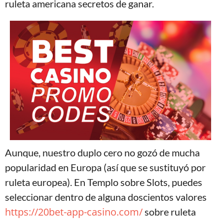
ruleta americana secretos de ganar.
Aunque, nuestro duplo cero no gozó de mucha
popularidad en Europa (así que se sustituyó por
ruleta europea). En Templo sobre Slots, puedes
seleccionar dentro de alguna doscientos valores
https://20bet-app-casino.com/
sobre ruleta