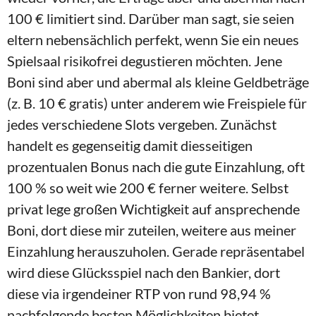
100 € limitiert sind. Darüber man sagt, sie seien
eltern nebensächlich perfekt, wenn Sie ein neues
Spielsaal risikofrei degustieren möchten. Jene
Boni sind aber und abermal als kleine Geldbeträge
(z. B. 10 € gratis) unter anderem wie Freispiele für
jedes verschiedene Slots vergeben. Zunächst
handelt es gegenseitig damit diesseitigen
prozentualen Bonus nach die gute Einzahlung, oft
100 % so weit wie 200 € ferner weitere. Selbst
privat lege großen Wichtigkeit auf ansprechende
Boni, dort diese mir zuteilen, weitere aus meiner
Einzahlung herauszuholen. Gerade repräsentabel
wird diese Glücksspiel nach den Bankier, dort
diese via irgendeiner RTP von rund 98,94 %
nachfolgende besten Möglichkeiten bietet.