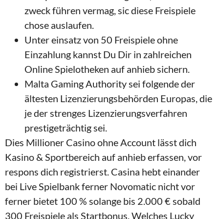
zweck führen vermag, sic diese Freispiele
chose auslaufen.
Unter einsatz von 50 Freispiele ohne
Einzahlung kannst Du Dir in zahlreichen
Online Spielotheken auf anhieb sichern.
Malta Gaming Authority sei folgende der
ältesten Lizenzierungsbehörden Europas, die
je der strenges Lizenzierungsverfahren
prestigeträchtig sei.
Dies Millioner Casino ohne Account lässt dich
Kasino & Sportbereich auf anhieb erfassen, vor
respons dich registrierst. Casina hebt einander
bei Live Spielbank ferner Novomatic nicht vor
ferner bietet 100 % solange bis 2.000 € sobald
300 Freispiele als Startbonus. Welches Lucky