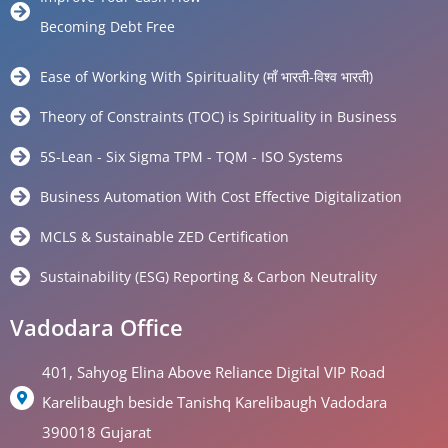
Becoming Debt Free
Ease of Working With Spirituality (माँ भारती-विश्व भारती)
Theory of Constraints (TOC) is Spirituality in Business
5S-Lean - Six Sigma TPM - TQM - ISO Systems
Business Automation With Cost Effective Digitalization
MCLS & Sustainable ZED Certification
Sustainability (ESG) Reporting & Carbon Neutrality
Vadodara Office
401, Sahyog Elina Above Reliance Digital VIP Road
Karelibaugh beside Tanishq Karelibaugh Vadodara
390018 Gujarat