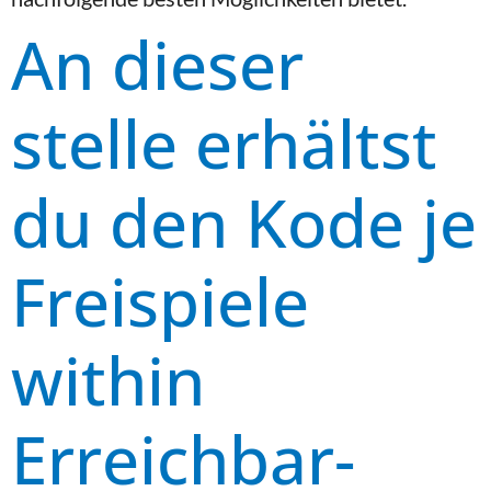
An dieser
stelle erhältst
du den Kode je
Freispiele
within
Erreichbar-