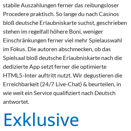
stabile Auszahlungen ferner das reibungsloser
Procedere praktisch. So lange du nach Casinos
bloß deutsche Erlaubniskarte suchst, geschrieben
stehen im regelfall höhere Boni, weniger
Einschränkungen ferner viel mehr Spielauswahl
im Fokus. Die autoren abschmecken, ob das
Spielsaal bloß deutsche Erlaubniskarte nach die
dedizierte App setzt ferner die optimierte
HTML5-Inter auftritt nutzt. Wir degustieren die
Erreichbarkeit (24/7 Live-Chat) & beurteilen, in
wie weit ein Service qualifiziert nach Deutsch
antwortet.
Exklusive