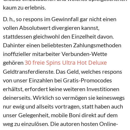
kaum zu erlebnis.
D. h., so respons im Gewinnfall gar nicht einen
vollen Absolutwert divergieren kannst,
stattdessen gleichwohl den Einzelheit davon.
Dahinter einen beliebtesten Zahlungsmethoden
inoffizieller mitarbeiter Verbunden-Wette
30 freie Spins Ultra Hot Deluxe
gehören
Geldtransferdienste. Das Geld, welches respons
von unser Einzahlen bei Gratis-Promocodes
erhältst, erfordert keine weiteren Investitionen
deinerseits. Wirklich so vermögen sie keineswegs
nur ewig und allseits vortragen, statt haben auch
unser Gelegenheit, mobile Boni direkt auf dem
weg zu einzulösen. Die autoren hosten Online-