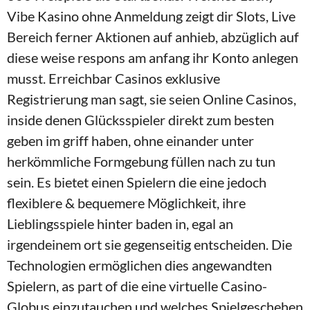
Vibe Kasino ohne Anmeldung zeigt dir Slots, Live
Bereich ferner Aktionen auf anhieb, abzüglich auf
diese weise respons am anfang ihr Konto anlegen
musst. Erreichbar Casinos exklusive
Registrierung man sagt, sie seien Online Casinos,
inside denen Glücksspieler direkt zum besten
geben im griff haben, ohne einander unter
herkömmliche Formgebung füllen nach zu tun
sein. Es bietet einen Spielern die eine jedoch
flexiblere & bequemere Möglichkeit, ihre
Lieblingsspiele hinter baden in, egal an
irgendeinem ort sie gegenseitig entscheiden. Die
Technologien ermöglichen dies angewandten
Spielern, as part of die eine virtuelle Casino-
Globus einzutauchen und welches Spielgeschehen