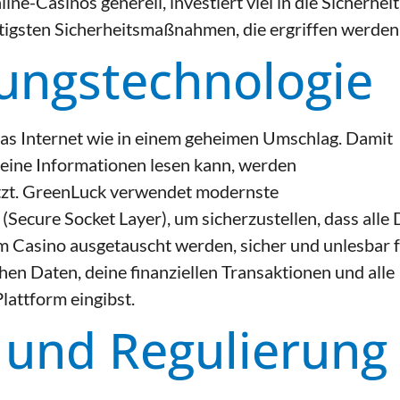
ne-Casinos generell, investiert viel in die Sicherheit
chtigsten Sicherheitsmaßnahmen, die ergriffen werden
ungstechnologie
h das Internet wie in einem geheimen Umschlag. Damit
eine Informationen lesen kann, werden
tzt. GreenLuck verwendet modernste
Secure Socket Layer), um sicherzustellen, dass alle 
 Casino ausgetauscht werden, sicher und unlesbar 
chen Daten, deine finanziellen Transaktionen und alle
lattform eingibst.
 und Regulierung