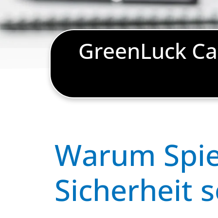
GreenLuck Cas
Warum Spie
Sicherheit s