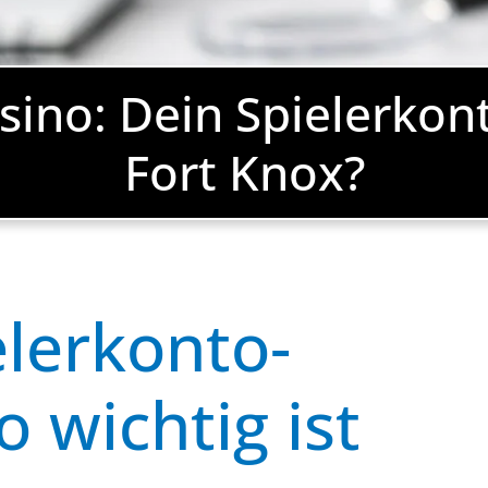
ino: Dein Spielerkont
Fort Knox?
lerkonto-
o wichtig ist