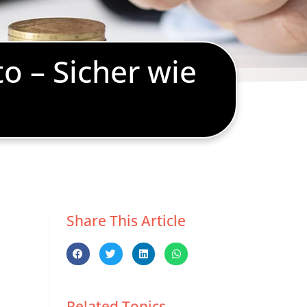
o – Sicher wie
Share This Article
Related Topics