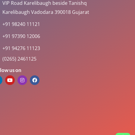
VIP Road Karelibaugh beside Tanishq
Karelibaugh Vadodara 390018 Gujarat
+91 98240 11121
+91 97390 12006
+91 94276 11123
(0265) 2461125
low us on