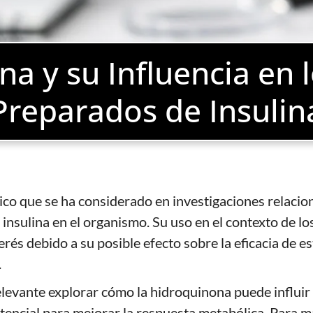
a y su Influencia en l
Preparados de Insulin
co que se ha considerado en investigaciones relacio
 insulina en el organismo. Su uso en el contexto de lo
rés debido a su posible efecto sobre la eficacia de e
.
elevante explorar cómo la hidroquinona puede influir 
otencial para mejorar la respuesta metabólica. Para m