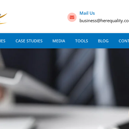
Mail Us
business@herequality.c
IES
CASE STUDIES
MEDIA
TOOLS
BLOG
CON