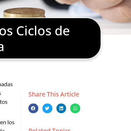
os Ciclos de
a
nadas
s
Share This Article
stos
en los
Related Topics
ás