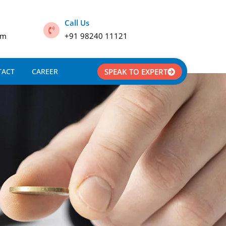
Call Us
om
+91 98240 11121
TACT
CAREER
SPEAK TO EXPERT