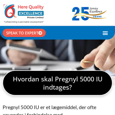
SPEAK TO EXPERT
CASE STU
Hvordan skal Pregnyl 5000 IU
indtages?
Pregnyl 5000 IU er et lægemiddel, der ofte
anvendes i forbindelse med