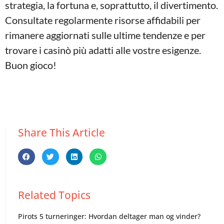
strategia, la fortuna e, soprattutto, il divertimento.
Consultate regolarmente risorse affidabili per
rimanere aggiornati sulle ultime tendenze e per
trovare i casinò più adatti alle vostre esigenze.
Buon gioco!
Share This Article
Related Topics
Pirots 5 turneringer: Hvordan deltager man og vinder?