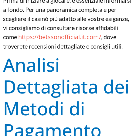
Prima di iniziare a giocare, è essenziale informarsi
a fondo. Per una panoramica completa e per
scegliere il casinò più adatto alle vostre esigenze,
vi consigliamo di consultare risorse affidabili
https://betssonofficial.it.com/
come
, dove
troverete recensioni dettagliate e consigli utili.
Analisi
Dettagliata dei
Metodi di
Pagamento