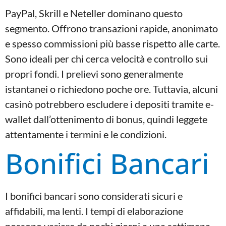
PayPal, Skrill e Neteller dominano questo
segmento. Offrono transazioni rapide, anonimato
e spesso commissioni più basse rispetto alle carte.
Sono ideali per chi cerca velocità e controllo sui
propri fondi. I prelievi sono generalmente
istantanei o richiedono poche ore. Tuttavia, alcuni
casinò potrebbero escludere i depositi tramite e-
wallet dall’ottenimento di bonus, quindi leggete
attentamente i termini e le condizioni.
Bonifici Bancari
I bonifici bancari sono considerati sicuri e
affidabili, ma lenti. I tempi di elaborazione