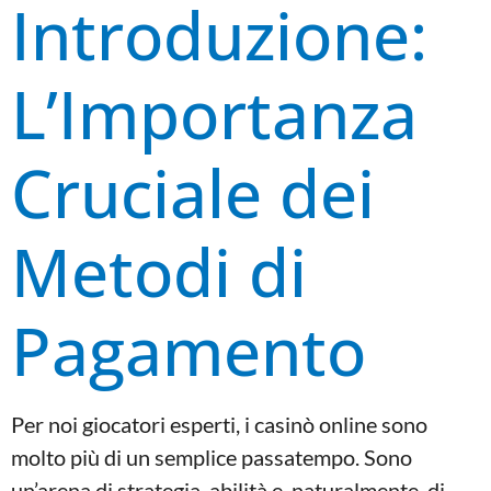
Introduzione:
L’Importanza
Cruciale dei
Metodi di
Pagamento
Per noi giocatori esperti, i casinò online sono
molto più di un semplice passatempo. Sono
un’arena di strategia, abilità e, naturalmente, di