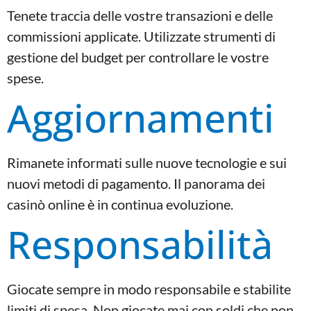
Tenete traccia delle vostre transazioni e delle
commissioni applicate. Utilizzate strumenti di
gestione del budget per controllare le vostre
spese.
Aggiornamenti
Rimanete informati sulle nuove tecnologie e sui
nuovi metodi di pagamento. Il panorama dei
casinò online è in continua evoluzione.
Responsabilità
Giocate sempre in modo responsabile e stabilite
limiti di spesa. Non giocate mai con soldi che non