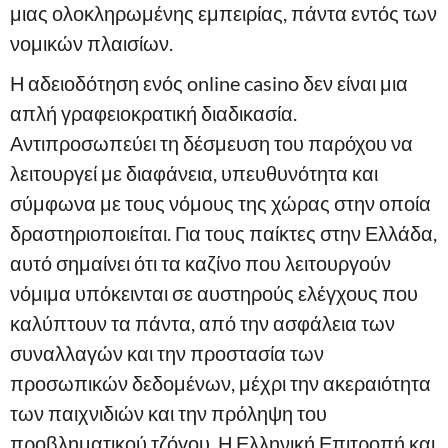
μιας ολοκληρωμένης εμπειρίας, πάντα εντός των
νομικών πλαισίων.
Η αδειοδότηση ενός online casino δεν είναι μια
απλή γραφειοκρατική διαδικασία.
Αντιπροσωπεύει τη δέσμευση του παρόχου να
λειτουργεί με διαφάνεια, υπευθυνότητα και
σύμφωνα με τους νόμους της χώρας στην οποία
δραστηριοποιείται. Για τους παίκτες στην Ελλάδα,
αυτό σημαίνει ότι τα καζίνο που λειτουργούν
νόμιμα υπόκεινται σε αυστηρούς ελέγχους που
καλύπτουν τα πάντα, από την ασφάλεια των
συναλλαγών και την προστασία των
προσωπικών δεδομένων, μέχρι την ακεραιότητα
των παιχνιδιών και την πρόληψη του
προβληματικού τζόγου. Η Ελληνική Επιτροπή και