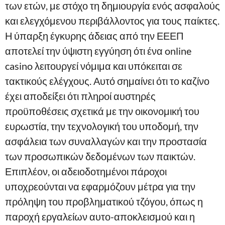
των ετών, με στόχο τη δημιουργία ενός ασφαλούς
και ελεγχόμενου περιβάλλοντος για τους παίκτες.
Η ύπαρξη έγκυρης άδειας από την ΕΕΕΠ
αποτελεί την ύψιστη εγγύηση ότι ένα online
casino λειτουργεί νόμιμα και υπόκειται σε
τακτικούς ελέγχους. Αυτό σημαίνει ότι το καζίνο
έχει αποδείξει ότι πληροί αυστηρές
προϋποθέσεις σχετικά με την οικονομική του
ευρωστία, την τεχνολογική του υποδομή, την
ασφάλεια των συναλλαγών και την προστασία
των προσωπικών δεδομένων των παικτών.
Επιπλέον, οι αδειοδοτημένοι πάροχοι
υποχρεούνται να εφαρμόζουν μέτρα για την
πρόληψη του προβληματικού τζόγου, όπως η
παροχή εργαλείων αυτο-αποκλεισμού και η