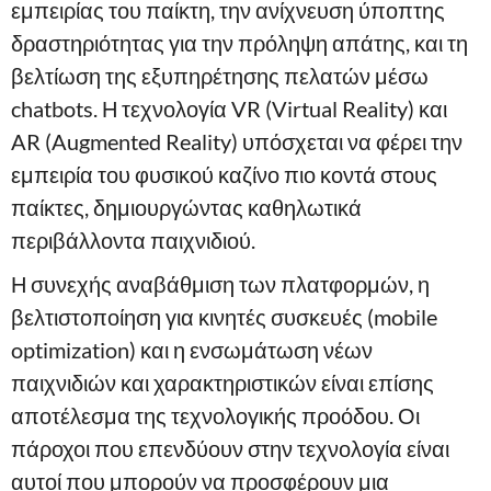
εμπειρίας του παίκτη, την ανίχνευση ύποπτης
δραστηριότητας για την πρόληψη απάτης, και τη
βελτίωση της εξυπηρέτησης πελατών μέσω
chatbots. Η τεχνολογία VR (Virtual Reality) και
AR (Augmented Reality) υπόσχεται να φέρει την
εμπειρία του φυσικού καζίνο πιο κοντά στους
παίκτες, δημιουργώντας καθηλωτικά
περιβάλλοντα παιχνιδιού.
Η συνεχής αναβάθμιση των πλατφορμών, η
βελτιστοποίηση για κινητές συσκευές (mobile
optimization) και η ενσωμάτωση νέων
παιχνιδιών και χαρακτηριστικών είναι επίσης
αποτέλεσμα της τεχνολογικής προόδου. Οι
πάροχοι που επενδύουν στην τεχνολογία είναι
αυτοί που μπορούν να προσφέρουν μια