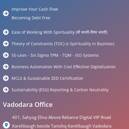
Improve Your Cash Flow
Becoming Debt Free
Ease of Working With Spirituality (माँ भारती-विश्व भारती)
Theory of Constraints (TOC) is Spirituality in Business
5S-Lean - Six Sigma TPM - TQM - ISO Systems
Business Automation With Cost Effective Digitalization
MCLS & Sustainable ZED Certification
Sustainability (ESG) Reporting & Carbon Neutrality
Vadodara Office
401, Sahyog Elina Above Reliance Digital VIP Road
Karelibaugh beside Tanishq Karelibaugh Vadodara