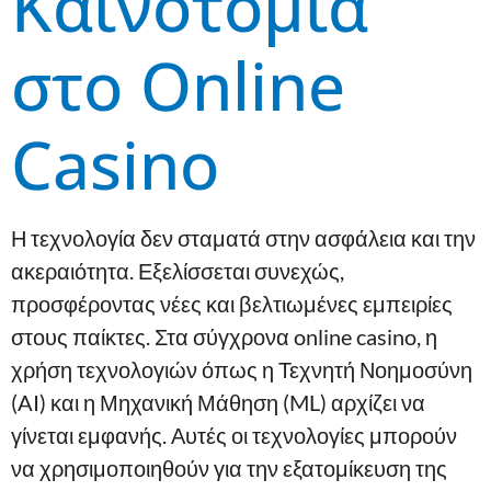
Καινοτομία
στο Online
Casino
Η τεχνολογία δεν σταματά στην ασφάλεια και την
ακεραιότητα. Εξελίσσεται συνεχώς,
προσφέροντας νέες και βελτιωμένες εμπειρίες
στους παίκτες. Στα σύγχρονα online casino, η
χρήση τεχνολογιών όπως η Τεχνητή Νοημοσύνη
(AI) και η Μηχανική Μάθηση (ML) αρχίζει να
γίνεται εμφανής. Αυτές οι τεχνολογίες μπορούν
να χρησιμοποιηθούν για την εξατομίκευση της