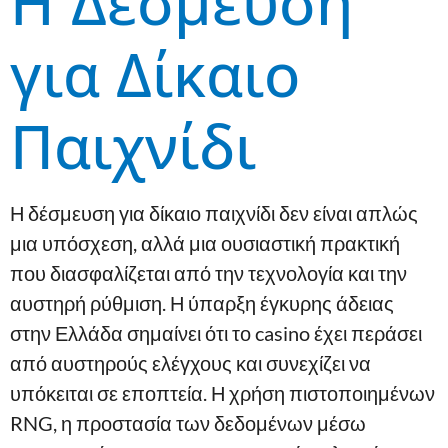
Η Δέσμευση
για Δίκαιο
Παιχνίδι
Η δέσμευση για δίκαιο παιχνίδι δεν είναι απλώς
μια υπόσχεση, αλλά μια ουσιαστική πρακτική
που διασφαλίζεται από την τεχνολογία και την
αυστηρή ρύθμιση. Η ύπαρξη έγκυρης άδειας
στην Ελλάδα σημαίνει ότι το casino έχει περάσει
από αυστηρούς ελέγχους και συνεχίζει να
υπόκειται σε εποπτεία. Η χρήση πιστοποιημένων
RNG, η προστασία των δεδομένων μέσω