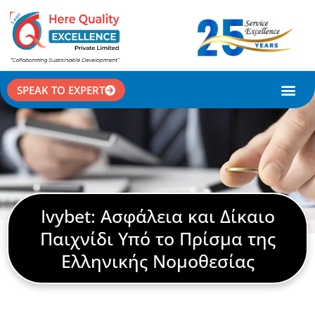
SPEAK TO EXPERT
CASE STU
Ivybet: Ασφάλεια και Δίκαιο
Παιχνίδι Υπό το Πρίσμα της
Ελληνικής Νομοθεσίας