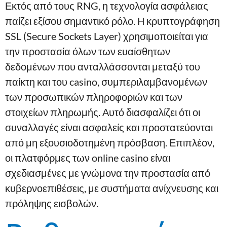
Εκτός από τους RNG, η τεχνολογία ασφάλειας
παίζει εξίσου σημαντικό ρόλο. Η κρυπτογράφηση
SSL (Secure Sockets Layer) χρησιμοποιείται για
την προστασία όλων των ευαίσθητων
δεδομένων που ανταλλάσσονται μεταξύ του
παίκτη και του casino, συμπεριλαμβανομένων
των προσωπικών πληροφοριών και των
στοιχείων πληρωμής. Αυτό διασφαλίζει ότι οι
συναλλαγές είναι ασφαλείς και προστατεύονται
από μη εξουσιοδοτημένη πρόσβαση. Επιπλέον,
οι πλατφόρμες των online casino είναι
σχεδιασμένες με γνώμονα την προστασία από
κυβερνοεπιθέσεις, με συστήματα ανίχνευσης και
πρόληψης εισβολών.