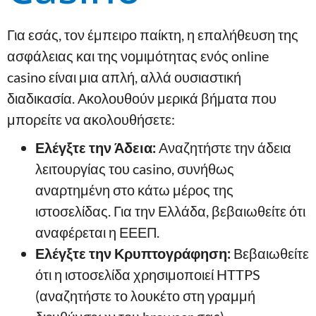
Για εσάς, τον έμπειρο παίκτη, η επαλήθευση της
ασφάλειας και της νομιμότητας ενός online
casino είναι μια απλή, αλλά ουσιαστική
διαδικασία. Ακολουθούν μερικά βήματα που
μπορείτε να ακολουθήσετε:
Ελέγξτε την Άδεια:
Αναζητήστε την άδεια
λειτουργίας του casino, συνήθως
αναρτημένη στο κάτω μέρος της
ιστοσελίδας. Για την Ελλάδα, βεβαιωθείτε ότι
αναφέρεται η ΕΕΕΠ.
Ελέγξτε την Κρυπτογράφηση:
Βεβαιωθείτε
ότι η ιστοσελίδα χρησιμοποιεί HTTPS
(αναζητήστε το λουκέτο στη γραμμή