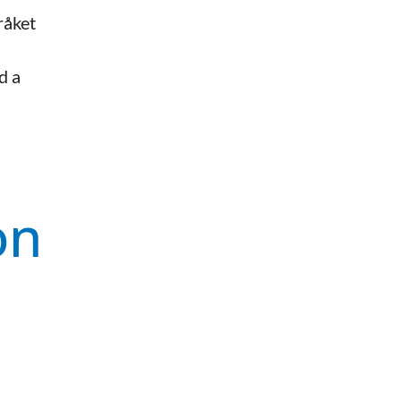
råket
d a
on