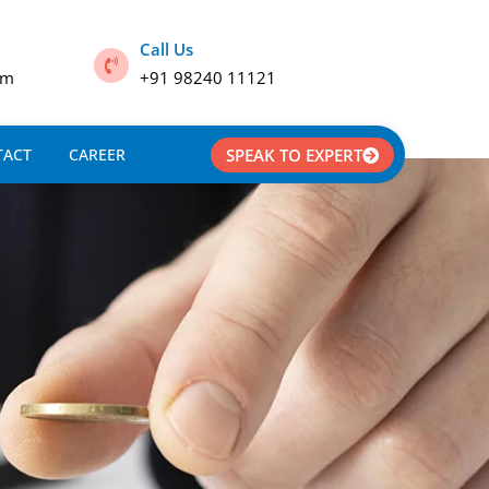
Call Us
om
+91 98240 11121
TACT
CAREER
SPEAK TO EXPERT