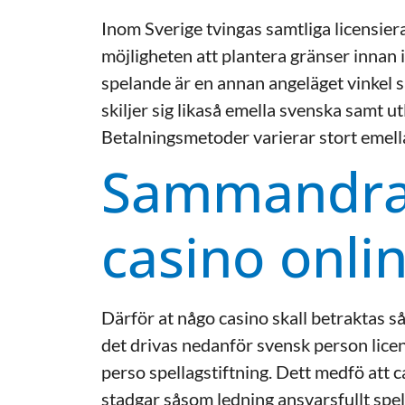
Inom Sverige tvingas samtliga licensier
möjligheten att plantera gränser innan i
spelande är en annan angeläget vinkel 
skiljer sig likaså emella svenska samt u
Betalningsmetoder varierar stort emell
Sammandrag
casino onli
Därför at någo casino skall betraktas s
det drivas nedanför svensk person lice
perso spellagstiftning. Dett medfö att ca
stadgar såsom ledning ansvarsfullt sp