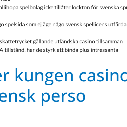
 allihopa spelbolag icke tillåter lockton för svenska sp
go spelsida som ej äge någo svensk spellicens utfärda
skattetrycket gällande utländska casino tillsamman
 tillstånd, har de styrk att binda plus intressanta
er kungen casin
ensk perso