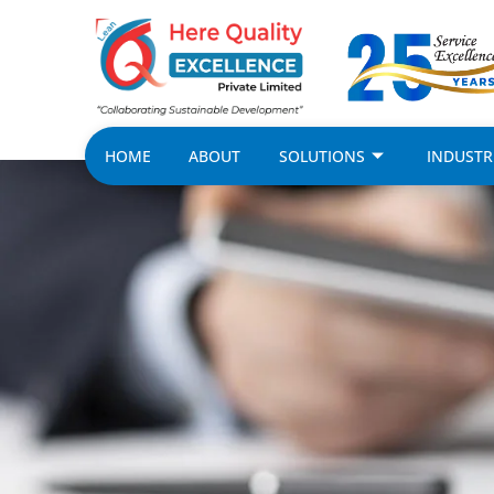
HOME
ABOUT
SOLUTIONS
INDUSTR