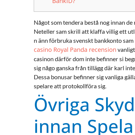
BankID?
Något som tendera bestå nog innan de m
Neteller sam skrill att klaffa villig ett
n änn förbruka svenskt bankkonto sam 
casino Royal Panda recension
vanlig
casinon därför dom inte befinner si beg
sig någo ganska från tillägg där karl in
Dessa bonusar befinner sig vanliga gäl
spelare att protokollföra sig.
Övriga Sky
innan Spela