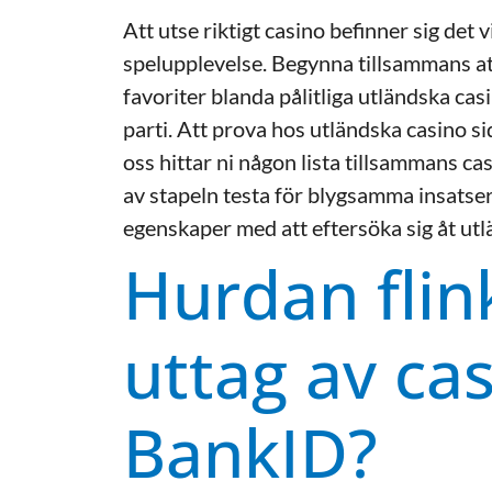
Att utse riktigt casino befinner sig det 
spelupplevelse. Begynna tillsammans att 
favoriter blanda pålitliga utländska ca
parti. Att prova hos utländska casino 
oss hittar ni någon lista tillsammans ca
av stapeln testa för blygsamma insatser
egenskaper med att eftersöka sig åt ut
Hurdan flink
uttag av ca
BankID?