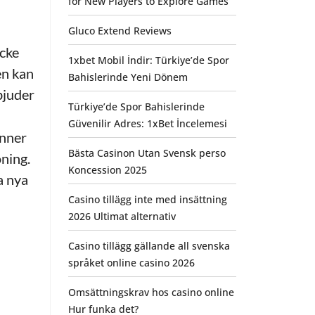
for New Players to Explore Games
Gluco Extend Reviews
icke
1xbet Mobil İndir: Türkiye’de Spor
en kan
Bahislerinde Yeni Dönem
bjuder
Türkiye’de Spor Bahislerinde
Güvenilir Adres: 1xBet İncelemesi
inner
Bästa Casinon Utan Svensk perso
öning.
Koncession 2025
a nya
Casino tillägg inte med insättning
2026 Ultimat alternativ
Casino tillägg gällande all svenska
språket online casino 2026
Omsättningskrav hos casino online
Hur funka det?