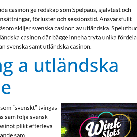
ade casinon ge redskap som Spelpaus, självtest och
nsättningar, förluster och sessionstid. Ansvarsfullt
såsom skiljer svenska casinon av utländska. Spelutbu
tländska casinon där bägge inneha tryta unika fördela
an svenska samt utländska casinon.
 a utländska
ne
åsom ”svenskt” tvingas
ns sam följa svensk
sinot plikt efterleva
elande sam