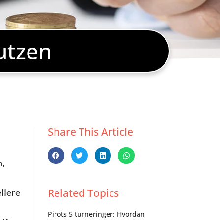
utzen
Share This Article
,
llere
Related Topics
Pirots 5 turneringer: Hvordan