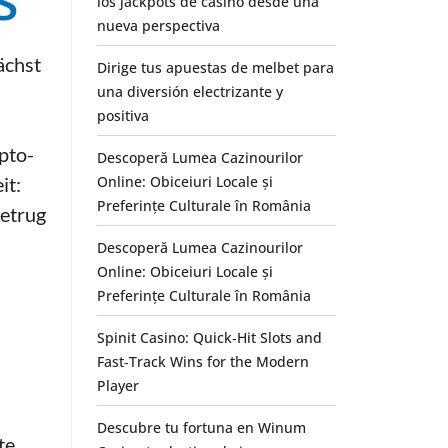
los jackpots de casino desde una
nueva perspectiva
ächst
Dirige tus apuestas de melbet para
una diversión electrizante y
positiva
pto-
Descoperă Lumea Cazinourilor
it:
Online: Obiceiuri Locale și
Preferințe Culturale în România
Betrug
Descoperă Lumea Cazinourilor
Online: Obiceiuri Locale și
Preferințe Culturale în România
Spinit Casino: Quick‑Hit Slots and
Fast‑Track Wins for the Modern
Player
Descubre tu fortuna en Winum
te