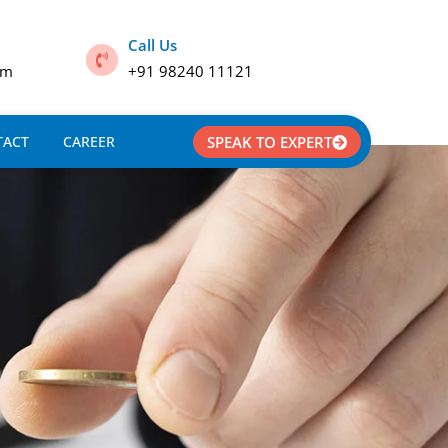
Call Us
om
+91 98240 11121
TACT
CAREER
SPEAK TO EXPERT