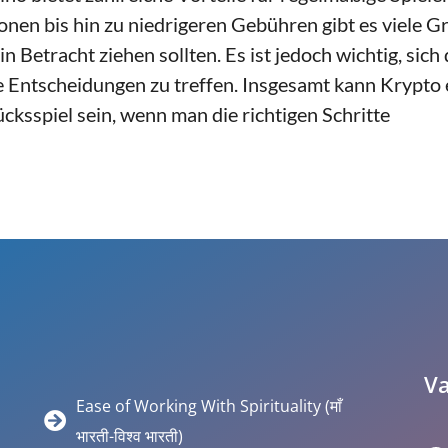
onen bis hin zu niedrigeren Gebühren gibt es viele G
Betracht ziehen sollten. Es ist jedoch wichtig, sich 
e Entscheidungen zu treffen. Insgesamt kann Krypto 
cksspiel sein, wenn man die richtigen Schritte
Va
Ease of Working With Spirituality (माँ
भारती-विश्व भारती)