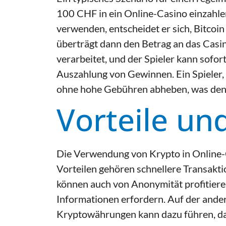
100 CHF in ein Online-Casino einzahle
verwenden, entscheidet er sich, Bitcoin
überträgt dann den Betrag an das Casi
verarbeitet, und der Spieler kann sofort
Auszahlung von Gewinnen. Ein Spieler, 
ohne hohe Gebühren abheben, was den P
Vorteile un
Die Verwendung von Krypto in Online-C
Vorteilen gehören schnellere Transakti
können auch von Anonymität profitiere
Informationen erfordern. Auf der andere
Kryptowährungen kann dazu führen, da