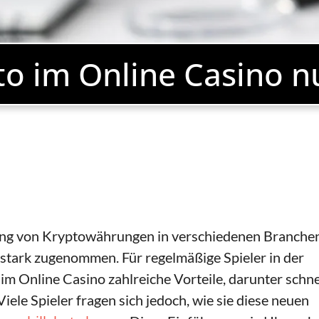
to im Online Casino n
dung von Kryptowährungen in verschiedenen Branchen
, stark zugenommen. Für regelmäßige Spieler in der
im Online Casino zahlreiche Vorteile, darunter schne
iele Spieler fragen sich jedoch, wie sie diese neuen