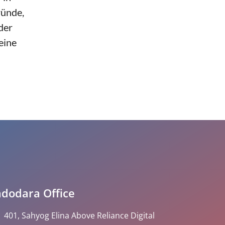
ründe,
der
eine
dodara Office
401, Sahyog Elina Above Reliance Digital