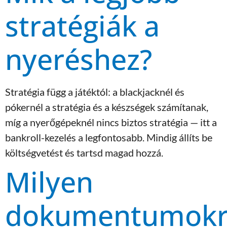
stratégiák a
nyeréshez?
Stratégia függ a játéktól: a blackjacknél és
pókernél a stratégia és a készségek számítanak,
míg a nyerőgépeknél nincs biztos stratégia — itt a
bankroll-kezelés a legfontosabb. Mindig állíts be
költségvetést és tartsd magad hozzá.
Milyen
dokumentumok