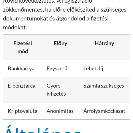
Rövid következtetés: A regisztráció
zökkenőmentes, ha előre előkészíted a szükséges
dokumentumokat és átgondolod a fizetési
módokat.
Fizetési
Előny
Hátrány
mód
Bankkártya
Egyszerű
Lehet díj
E-pénztárca
Gyors
Számla szükséges
kifizetés
Kriptovaluta
Anonimitás
Árfolyamkockázat