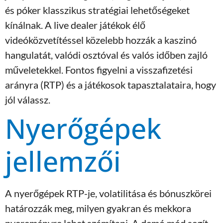
és póker klasszikus stratégiai lehetőségeket
kínálnak. A live dealer játékok élő
videóközvetítéssel közelebb hozzák a kaszinó
hangulatát, valódi osztóval és valós időben zajló
műveletekkel. Fontos figyelni a visszafizetési
arányra (RTP) és a játékosok tapasztalataira, hogy
jól válassz.
Nyerőgépek
jellemzői
A nyerőgépek RTP-je, volatilitása és bónuszkörei
határozzák meg, milyen gyakran és mekkora