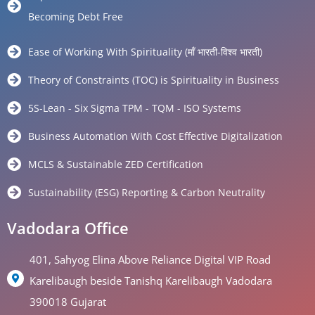
Becoming Debt Free
Ease of Working With Spirituality (माँ भारती-विश्व भारती)
Theory of Constraints (TOC) is Spirituality in Business
5S-Lean - Six Sigma TPM - TQM - ISO Systems
Business Automation With Cost Effective Digitalization
MCLS & Sustainable ZED Certification
Sustainability (ESG) Reporting & Carbon Neutrality
Vadodara Office
401, Sahyog Elina Above Reliance Digital VIP Road
Karelibaugh beside Tanishq Karelibaugh Vadodara
390018 Gujarat