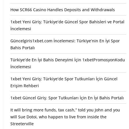
How SCR66 Casino Handles Deposits and Withdrawals
1xbet Yeni Giriş: Türkiye’de Güncel Spor Bahisleri ve Portal
İncelemesi
Güncelgiris1xbet.com İncelemesi: Türkiye’nin En İyi Spor
Bahis Portalı
Türkiye’de En İyi Bahis Deneyimi İçin 1xbetPromosyonKodu
İncelemesi
1xbet Yeni Giriş: Türkiye’de Spor Tutkunları İçin Güncel
Erişim Rehberi
1xbet Güncel Giriş: Spor Tutkunları İçin En İyi Bahis Portalı
It will bring more funds, tax cash,” told you John and you
will Sue Dotoi, who happen to live from inside the
Streeterville