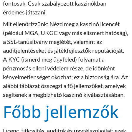
fontosak. Csak szabályozott kaszinókban
érdemes játszani.
Mit ellenőrizzünk: Nézd meg a kaszinó licencét
(például MGA, UKGC vagy más elismert hatóság),
a SSL-tanúsítvány meglétét, valamint az
auditjelentéseket és játékfejlesztők reputációját.
A KYC (ismerd meg ügyfeled) folyamat a
pénzmosás elleni védelem része, de időnként
kényelmetlenséget okozhat; ez a biztonság ára. Az
alábbi táblázat összegzi a fő jellemzőket, amelyek
segítenek a megbízható kaszinó kiválasztásában.
Főbb jellemzők
Licenc, titkosítás, auditok és ügyfélszolgálat: ezek