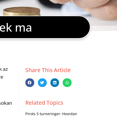
pek ma
k az
Share This Article
re
Related Topics
 sokan
Pirots 5 turneringer: Hvordan