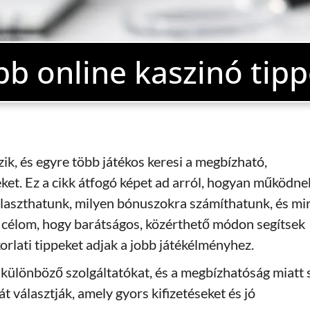
bb online kaszinó tip
ik, és egyre több játékos keresi a megbízható,
ket. Ez a cikk átfogó képet ad arról, hogyan működne
választhatunk, milyen bónuszokra számíthatunk, és mi
 A célom, hogy barátságos, közérthető módon segítsek
orlati tippeket adjak a jobb játékélményhez.
 különböző szolgáltatókat, és a megbízhatóság miatt
át választják, amely gyors kifizetéseket és jó