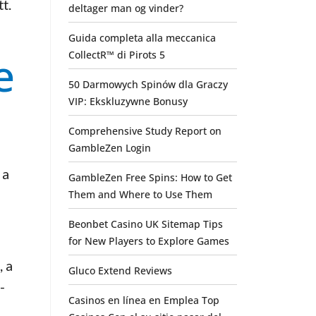
t.
deltager man og vinder?
Guida completa alla meccanica
e
CollectR™ di Pirots 5
50 Darmowych Spinów dla Graczy
VIP: Ekskluzywne Bonusy
Comprehensive Study Report on
GambleZen Login
 a
GambleZen Free Spins: How to Get
Them and Where to Use Them
Beonbet Casino UK Sitemap Tips
for New Players to Explore Games
, a
Gluco Extend Reviews
-
Casinos en línea en Emplea Top