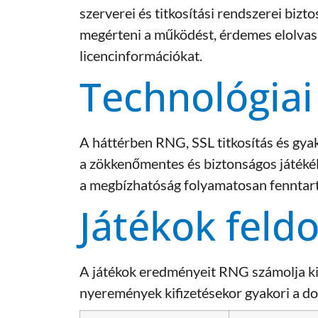
szerverei és titkosítási rendszerei bizt
megérteni a működést, érdemes elolvasni 
licencinformációkat.
Technológiai
A háttérben RNG, SSL titkosítás és gya
a zökkenőmentes és biztonságos játékél
a megbízhatóság folyamatosan fenntar
Játékok feld
A játékok eredményeit RNG számolja ki,
nyeremények kifizetésekor gyakori a d