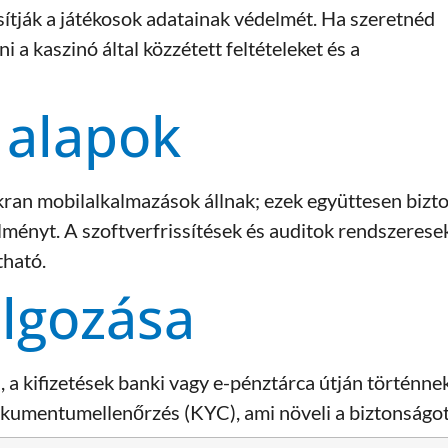
osítják a játékosok adatainak védelmét. Ha szeretnéd
a kaszinó által közzétett feltételeket és a
 alapok
kran mobilalkalmazások állnak; ezek együttesen bizto
ményt. A szoftverfrissítések és auditok rendszeresek
tható.
olgozása
 a kifizetések banki vagy e-pénztárca útján történne
okumentumellenőrzés (KYC), ami növeli a biztonságot