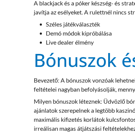
A blackjack és a póker készség- és stra
javítja az esélyeket. A rulettnél nincs st
Széles játékválaszték
Demó módok kipróbálása
Live dealer élmény
Bónuszok é
Bevezető: A bónuszok vonzóak lehetnek, 
feltételei nagyban befolyásolják, menn
Milyen bónuszok léteznek: Üdvözlő bónu
ajánlatok szerepelnek a legtöbb kaszinó
maximális kifizetés korlátok kulcsfont
irreálisan magas átjátszási feltételekh