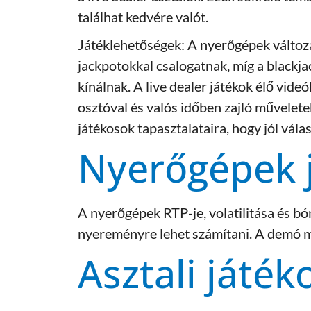
találhat kedvére valót.
Játéklehetőségek: A nyerőgépek változ
jackpotokkal csalogatnak, míg a blackjac
kínálnak. A live dealer játékok élő vide
osztóval és valós időben zajló műveletek
játékosok tapasztalataira, hogy jól válas
Nyerőgépek 
A nyerőgépek RTP-je, volatilitása és b
nyereményre lehet számítani. A demó mód
Asztali játék