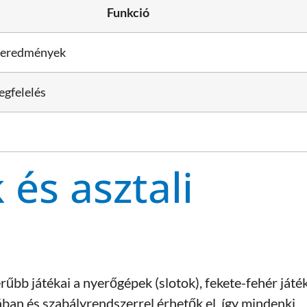
Funkció
ű eredmények
egfelelés
és asztali
űbb játékai a nyerőgépek (slotok), fekete-fehér játé
mában és szabályrendszerrel érhetők el, így mindenki