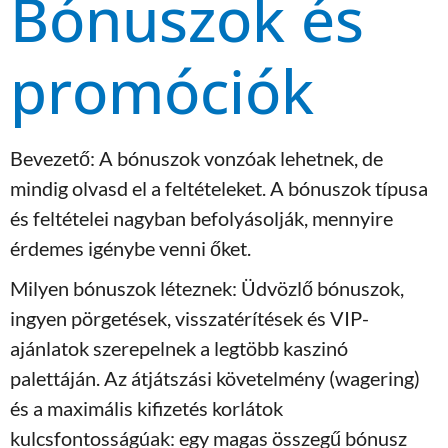
Bónuszok és
promóciók
Bevezető: A bónuszok vonzóak lehetnek, de
mindig olvasd el a feltételeket. A bónuszok típusa
és feltételei nagyban befolyásolják, mennyire
érdemes igénybe venni őket.
Milyen bónuszok léteznek: Üdvözlő bónuszok,
ingyen pörgetések, visszatérítések és VIP-
ajánlatok szerepelnek a legtöbb kaszinó
palettáján. Az átjátszási követelmény (wagering)
és a maximális kifizetés korlátok
kulcsfontosságúak: egy magas összegű bónusz