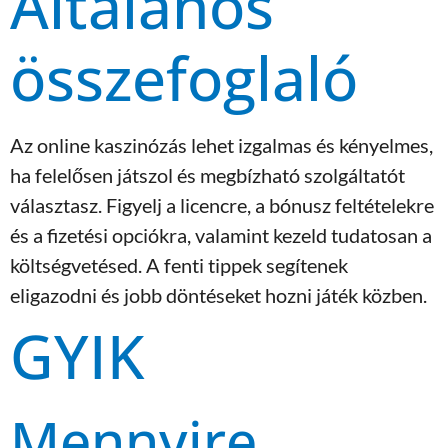
Általános
összefoglaló
Az online kaszinózás lehet izgalmas és kényelmes,
ha felelősen játszol és megbízható szolgáltatót
választasz. Figyelj a licencre, a bónusz feltételekre
és a fizetési opciókra, valamint kezeld tudatosan a
költségvetésed. A fenti tippek segítenek
eligazodni és jobb döntéseket hozni játék közben.
GYIK
Mennyire