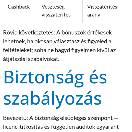
Cashback
Veszteség
Visszatérítési
visszatérítés
arány
Rövid következtetés: A bónuszok értékesek
lehetnek, ha okosan választasz és figyeled a
feltételeket; soha ne hagyd figyelmen kívül az
átjátszási szabályokat.
Biztonság és
szabályozás
Bevezető: A biztonság elsődleges szempont —
licenc, titkosítás és független auditok egyaránt