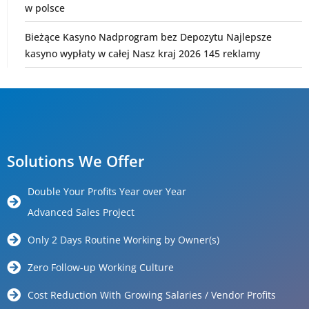
w polsce
Bieżące Kasyno Nadprogram bez Depozytu Najlepsze
kasyno wypłaty w całej Nasz kraj 2026 145 reklamy
Solutions We Offer
Double Your Profits Year over Year
Advanced Sales Project
Only 2 Days Routine Working by Owner(s)
Zero Follow-up Working Culture
Cost Reduction With Growing Salaries / Vendor Profits