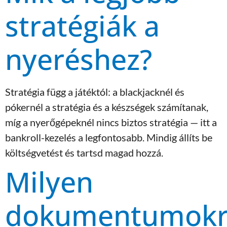
stratégiák a
nyeréshez?
Stratégia függ a játéktól: a blackjacknél és
pókernél a stratégia és a készségek számítanak,
míg a nyerőgépeknél nincs biztos stratégia — itt a
bankroll-kezelés a legfontosabb. Mindig állíts be
költségvetést és tartsd magad hozzá.
Milyen
dokumentumok