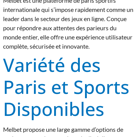
Melbet est une plateforme de paris sportifs
internationale qui s’impose rapidement comme un
leader dans le secteur des jeux en ligne. Conçue
pour répondre aux attentes des parieurs du
monde entier, elle offre une expérience utilisateur
complète, sécurisée et innovante.
Variété des
Paris et Sports
Disponibles
Melbet propose une large gamme d’options de