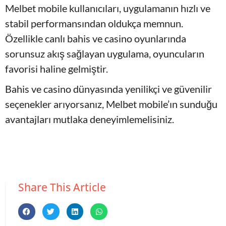
Melbet mobile kullanıcıları, uygulamanın hızlı ve
stabil performansından oldukça memnun.
Özellikle canlı bahis ve casino oyunlarında
sorunsuz akış sağlayan uygulama, oyuncuların
favorisi haline gelmiştir.
Bahis ve casino dünyasında yenilikçi ve güvenilir
seçenekler arıyorsanız, Melbet mobile’ın sunduğu
avantajları mutlaka deneyimlemelisiniz.
Share This Article