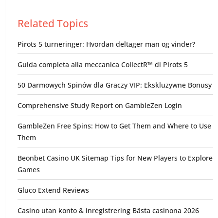
Related Topics
Pirots 5 turneringer: Hvordan deltager man og vinder?
Guida completa alla meccanica CollectR™ di Pirots 5
50 Darmowych Spinów dla Graczy VIP: Ekskluzywne Bonusy
Comprehensive Study Report on GambleZen Login
GambleZen Free Spins: How to Get Them and Where to Use
Them
Beonbet Casino UK Sitemap Tips for New Players to Explore
Games
Gluco Extend Reviews
Casino utan konto & inregistrering Bästa casinona 2026