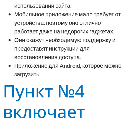
использовании сайта.
Мобильное приложение мало требует от
устройства, поэтому оно отлично
работает даже на недорогих гаджетах.
Они окажут необходимую поддержку и
предоставят инструкции для
восстановления доступа.
Приложение для Android, которое можно
загрузить.
Пункт №4
включает