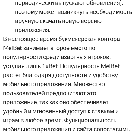
периодически выпускают обновления),
поэтому может возникнуть необходимость
вручную скачать новую версию
приложения.
В настоящее время букмекерская контора
MelBet занимает второе место по
популярности среди азартных игроков,
уступая лишь 1xBet. Популярность MelBet
растет благодаря доступности и удобству
мобильного приложения. Множество
пользователей предпочитают это
приложение, так как оно обеспечивает
удобный и мгновенный доступ к ставкам и
играм в любое время. Функциональность
мобильного приложения и сайта сопоставимы