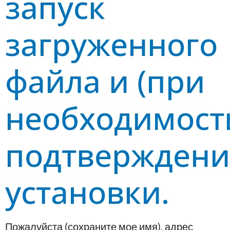
запуск
загруженного
файла и (при
необходимости
подтверждени
установки.
Пожалуйста (сохраните мое имя), адрес