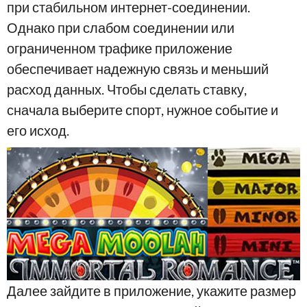
при стабильном интернет-соединении.
Однако при слабом соединении или
ограниченном трафике приложение
обеспечивает надежную связь и меньший
расход данных. Чтобы сделать ставку,
сначала выберите спорт, нужное событие и
его исход.
Далее зайдите в приложение, укажите размер