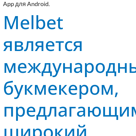
App для Android.
Melbet
является
международн
букмекером,
предлагающи
широкий