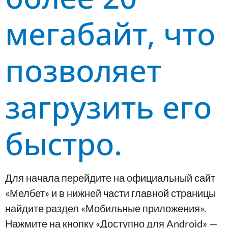
мегабайт, что
позволяет
загрузить его
быстро.
Для начала перейдите на официальный сайт
«Мелбет» и в нижней части главной страницы
найдите раздел «Мобильные приложения».
Нажмите на кнопку «Доступно для Android» —