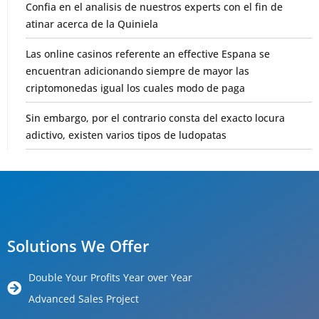
Confia en el analisis de nuestros experts con el fin de
atinar acerca de la Quiniela
Las online casinos referente an effective Espana se
encuentran adicionando siempre de mayor las
criptomonedas igual los cuales modo de paga
Sin embargo, por el contrario consta del exacto locura
adictivo, existen varios tipos de ludopatas
Solutions We Offer
Double Your Profits Year over Year
Advanced Sales Project