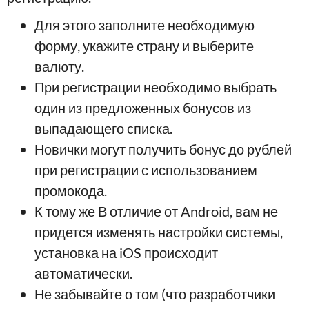
Для этого заполните необходимую
форму, укажите страну и выберите
валюту.
При регистрации необходимо выбрать
один из предложенных бонусов из
выпадающего списка.
Новички могут получить бонус до рублей
при регистрации с использованием
промокода.
К тому же В отличие от Android, вам не
придется изменять настройки системы,
установка на iOS происходит
автоматически.
Не забывайте о том (что разработчики