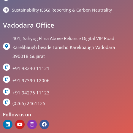
Sustainability (ESG) Reporting & Carbon Neutrality
Vadodara Office
401, Sahyog Elina Above Reliance Digital VIP Road
Karelibaugh beside Tanishq Karelibaugh Vadodara
390018 Gujarat
+91 98240 11121
+91 97390 12006
+91 94276 11123
(0265) 2461125
Follow us on