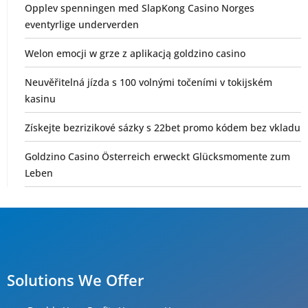
Opplev spenningen med SlapKong Casino Norges
eventyrlige underverden
Welon emocji w grze z aplikacją goldzino casino
Neuvěřitelná jízda s 100 volnými točeními v tokijském
kasinu
Získejte bezrizikové sázky s 22bet promo kódem bez vkladu
Goldzino Casino Österreich erweckt Glücksmomente zum
Leben
Solutions We Offer