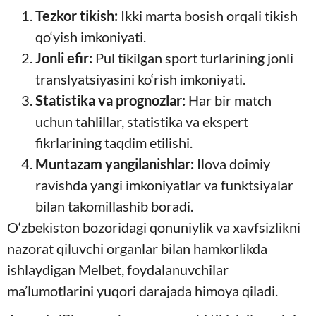
Tezkor tikish:
Ikki marta bosish orqali tikish
qo‘yish imkoniyati.
Jonli efir:
Pul tikilgan sport turlarining jonli
translyatsiyasini ko‘rish imkoniyati.
Statistika va prognozlar:
Har bir match
uchun tahlillar, statistika va ekspert
fikrlarining taqdim etilishi.
Muntazam yangilanishlar:
Ilova doimiy
ravishda yangi imkoniyatlar va funktsiyalar
bilan takomillashib boradi.
O‘zbekiston bozoridagi qonuniylik va xavfsizlikni
nazorat qiluvchi organlar bilan hamkorlikda
ishlaydigan Melbet, foydalanuvchilar
ma’lumotlarini yuqori darajada himoya qiladi.