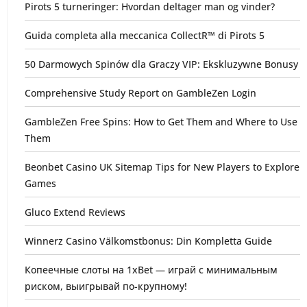
Pirots 5 turneringer: Hvordan deltager man og vinder?
Guida completa alla meccanica CollectR™ di Pirots 5
50 Darmowych Spinów dla Graczy VIP: Ekskluzywne Bonusy
Comprehensive Study Report on GambleZen Login
GambleZen Free Spins: How to Get Them and Where to Use
Them
Beonbet Casino UK Sitemap Tips for New Players to Explore
Games
Gluco Extend Reviews
Winnerz Casino Välkomstbonus: Din Kompletta Guide
Копеечные слоты на 1xBet — играй с минимальным
риском, выигрывай по-крупному!