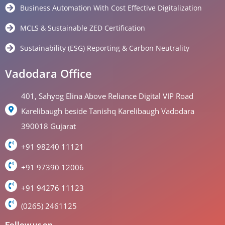
Business Automation With Cost Effective Digitalization
MCLS & Sustainable ZED Certification
Sustainability (ESG) Reporting & Carbon Neutrality
Vadodara Office
401, Sahyog Elina Above Reliance Digital VIP Road
Karelibaugh beside Tanishq Karelibaugh Vadodara
390018 Gujarat
+91 98240 11121
+91 97390 12006
+91 94276 11123
(0265) 2461125
Follow us on