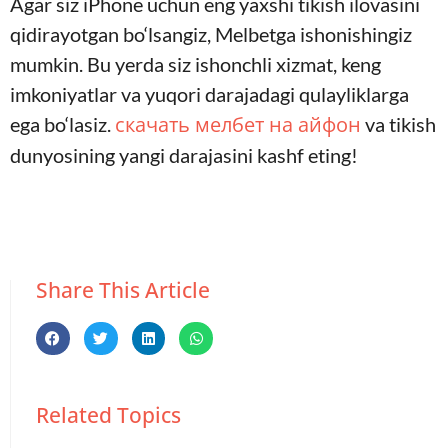
Agar siz iPhone uchun eng yaxshi tikish ilovasini
qidirayotgan bo‘lsangiz, Melbetga ishonishingiz
mumkin. Bu yerda siz ishonchli xizmat, keng
imkoniyatlar va yuqori darajadagi qulayliklarga
скачать мелбет на айфон
ega bo‘lasiz.
va tikish
dunyosining yangi darajasini kashf eting!
Share This Article
Related Topics