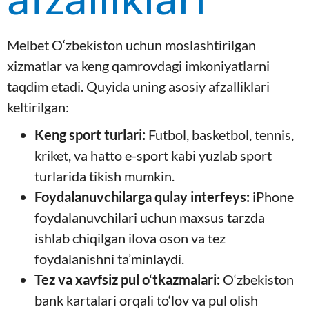
Melbet O‘zbekiston uchun moslashtirilgan
xizmatlar va keng qamrovdagi imkoniyatlarni
taqdim etadi. Quyida uning asosiy afzalliklari
keltirilgan:
Keng sport turlari:
Futbol, basketbol, tennis,
kriket, va hatto e-sport kabi yuzlab sport
turlarida tikish mumkin.
Foydalanuvchilarga qulay interfeys:
iPhone
foydalanuvchilari uchun maxsus tarzda
ishlab chiqilgan ilova oson va tez
foydalanishni ta’minlaydi.
Tez va xavfsiz pul o‘tkazmalari:
O‘zbekiston
bank kartalari orqali to‘lov va pul olish