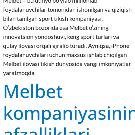
Melbet – bu dunyo bo‘ylab millionlab
foydalanuvchilar tomonidan ishonilgan va qiziqish
bilan tanilgan sport tikish kompaniyasi.
O‘zbekiston bozorida esa Melbet o‘zining
innovatsion yondoshuvi, keng sport turlari va
qulay ilovasi orqali ajralib turadi. Ayniqsa, iPhone
foydalanuvchilari uchun maxsus ishlab chiqilgan
Melbet ilovasi tikish dunyosida yangi imkoniyatlar
yaratmoqda.
Melbet
kompaniyasini
afzalliklari