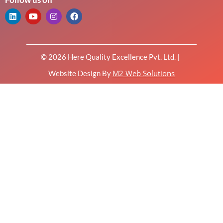
© 2026 Here Quality Excellence Pvt. Ltd. |
M2 Web Solutions
Website Design By