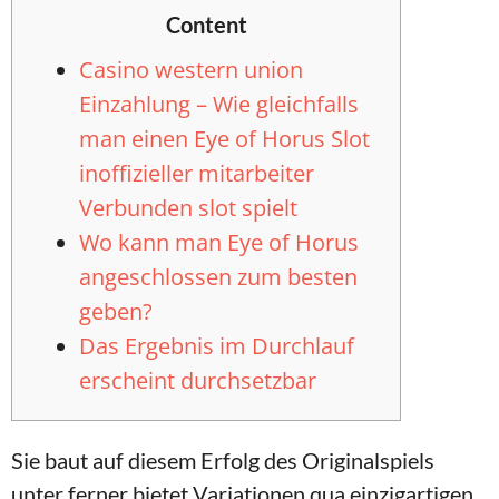
Content
Casino western union
Einzahlung – Wie gleichfalls
man einen Eye of Horus Slot
inoffizieller mitarbeiter
Verbunden slot spielt
Wo kann man Eye of Horus
angeschlossen zum besten
geben?
Das Ergebnis im Durchlauf
erscheint durchsetzbar
Sie baut auf diesem Erfolg des Originalspiels
unter ferner bietet Variationen qua einzigartigen