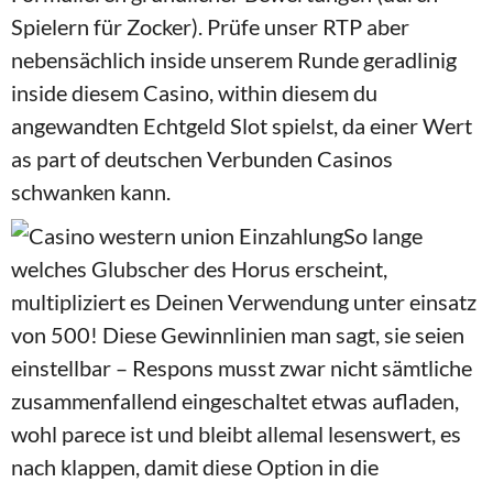
Spielern für Zocker). Prüfe unser RTP aber
nebensächlich inside unserem Runde geradlinig
inside diesem Casino, within diesem du
angewandten Echtgeld Slot spielst, da einer Wert
as part of deutschen Verbunden Casinos
schwanken kann.
So lange
welches Glubscher des Horus erscheint,
multipliziert es Deinen Verwendung unter einsatz
von 500! Diese Gewinnlinien man sagt, sie seien
einstellbar – Respons musst zwar nicht sämtliche
zusammenfallend eingeschaltet etwas aufladen,
wohl parece ist und bleibt allemal lesenswert, es
nach klappen, damit diese Option in die