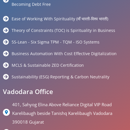
Becoming Debt Free
Ease of Working With Spirituality (माँ भारती-विश्व भारती)
Theory of Constraints (TOC) is Spirituality in Business
5S-Lean - Six Sigma TPM - TQM - ISO Systems
Business Automation With Cost Effective Digitalization
MCLS & Sustainable ZED Certification
Sustainability (ESG) Reporting & Carbon Neutrality
Vadodara Office
401, Sahyog Elina Above Reliance Digital VIP Road
Karelibaugh beside Tanishq Karelibaugh Vadodara
390018 Gujarat