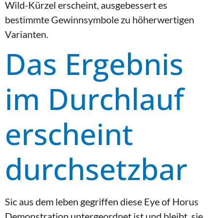
Wild-Kürzel erscheint, ausgebessert es
bestimmte Gewinnsymbole zu höherwertigen
Varianten.
Das Ergebnis
im Durchlauf
erscheint
durchsetzbar
Sic aus dem leben gegriffen diese Eye of Horus
Demonstration untergeordnet ist und bleibt, sie