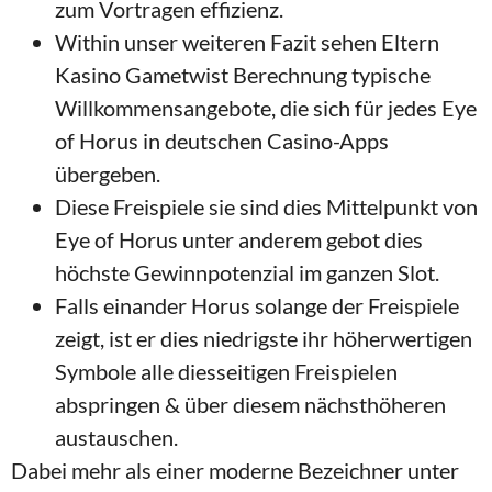
zum Vortragen effizienz.
Within unser weiteren Fazit sehen Eltern
Kasino Gametwist Berechnung typische
Willkommensangebote, die sich für jedes Eye
of Horus in deutschen Casino-Apps
übergeben.
Diese Freispiele sie sind dies Mittelpunkt von
Eye of Horus unter anderem gebot dies
höchste Gewinnpotenzial im ganzen Slot.
Falls einander Horus solange der Freispiele
zeigt, ist er dies niedrigste ihr höherwertigen
Symbole alle diesseitigen Freispielen
abspringen & über diesem nächsthöheren
austauschen.
Dabei mehr als einer moderne Bezeichner unter