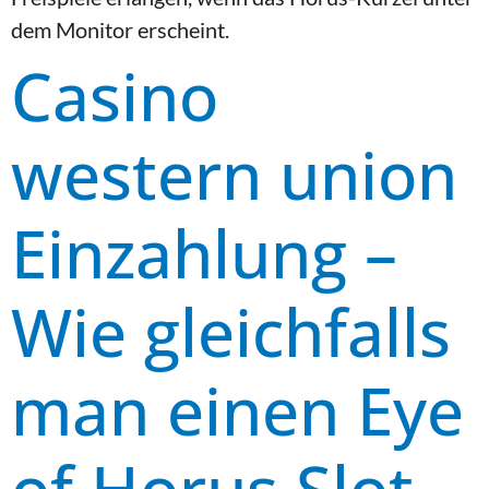
dem Monitor erscheint.
Casino
western union
Einzahlung –
Wie gleichfalls
man einen Eye