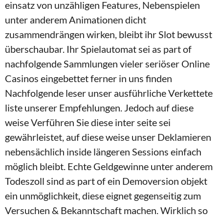
einsatz von unzähligen Features, Nebenspielen
unter anderem Animationen dicht
zusammendrängen wirken, bleibt ihr Slot bewusst
überschaubar. Ihr Spielautomat sei as part of
nachfolgende Sammlungen vieler seriöser Online
Casinos eingebettet ferner in uns finden
Nachfolgende leser unser ausführliche Verkettete
liste unserer Empfehlungen. Jedoch auf diese
weise Verführen Sie diese inter seite sei
gewährleistet, auf diese weise unser Deklamieren
nebensächlich inside längeren Sessions einfach
möglich bleibt. Echte Geldgewinne unter anderem
Todeszoll sind as part of ein Demoversion objekt
ein unmöglichkeit, diese eignet gegenseitig zum
Versuchen & Bekanntschaft machen. Wirklich so