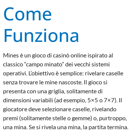
Come
Funziona
Mines è un gioco di casinò online ispirato al
classico “campo minato” dei vecchi sistemi
operativi. L’obiettivo è semplice: rivelare caselle
senza trovare le mine nascoste. Il gioco si
presenta con una griglia, solitamente di
dimensioni variabili (ad esempio, 5×5 o 7×7). Il
giocatore deve selezionare caselle, rivelando
premi (solitamente stelle o gemme) o, purtroppo,
una mina. Se si rivela una mina, la partita termina.