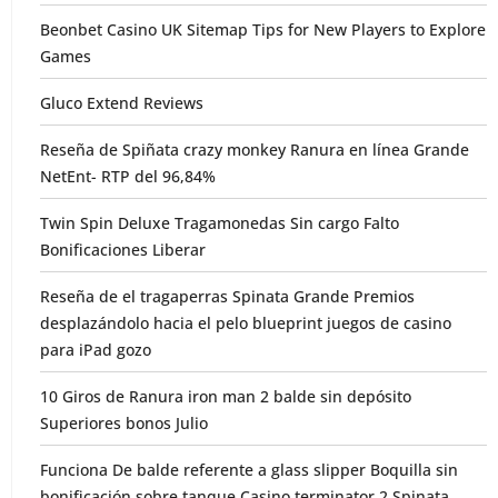
Beonbet Casino UK Sitemap Tips for New Players to Explore
Games
Gluco Extend Reviews
Reseña de Spiñata crazy monkey Ranura en línea Grande
NetEnt- RTP del 96,84%
Twin Spin Deluxe Tragamonedas Sin cargo Falto
Bonificaciones Liberar
Reseña de el tragaperras Spinata Grande Premios
desplazándolo hacia el pelo blueprint juegos de casino
para iPad gozo
10 Giros de Ranura iron man 2 balde sin depósito
Superiores bonos Julio
Funciona De balde referente a glass slipper Boquilla sin
bonificación sobre tanque Casino terminator 2 Spinata