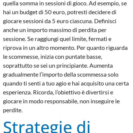
quella somma in sessioni di gioco. Ad esempio, se
hai un budget di 50 euro, potresti decidere di
giocare sessioni da 5 euro ciascuna. Definisci
anche un importo massimo di perdita per
sessione. Se raggiungi quel limite, fermati e
riprova in un altro momento. Per quanto riguarda
le scommesse, inizia con puntate basse,
soprattutto se sei un principiante. Aumenta
gradualmente l’importo della scommessa solo
quando ti senti a tuo agio e hai acquisito una certa
esperienza. Ricorda, l’obiettivo è divertirsi e
giocare in modo responsabile, non inseguire le
perdite.
Strategie di