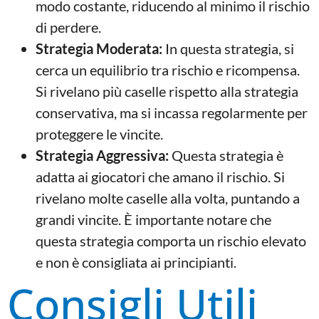
modo costante, riducendo al minimo il rischio
di perdere.
Strategia Moderata:
In questa strategia, si
cerca un equilibrio tra rischio e ricompensa.
Si rivelano più caselle rispetto alla strategia
conservativa, ma si incassa regolarmente per
proteggere le vincite.
Strategia Aggressiva:
Questa strategia è
adatta ai giocatori che amano il rischio. Si
rivelano molte caselle alla volta, puntando a
grandi vincite. È importante notare che
questa strategia comporta un rischio elevato
e non è consigliata ai principianti.
Consigli Utili