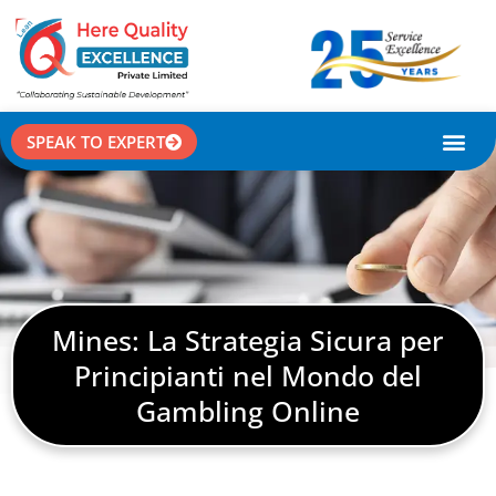
SPEAK TO EXPERT
CASE STU
Mines: La Strategia Sicura per
Principianti nel Mondo del
Gambling Online