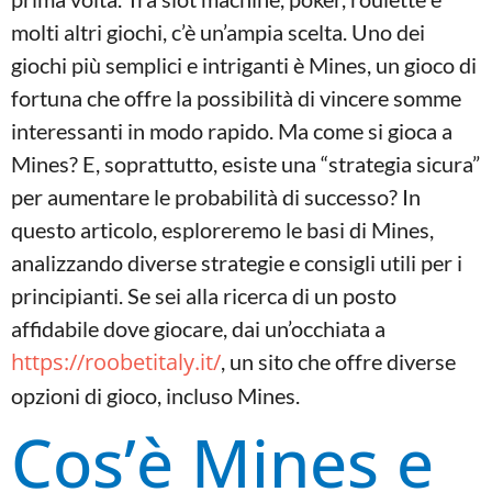
molti altri giochi, c’è un’ampia scelta. Uno dei
giochi più semplici e intriganti è Mines, un gioco di
fortuna che offre la possibilità di vincere somme
interessanti in modo rapido. Ma come si gioca a
Mines? E, soprattutto, esiste una “strategia sicura”
per aumentare le probabilità di successo? In
questo articolo, esploreremo le basi di Mines,
analizzando diverse strategie e consigli utili per i
principianti. Se sei alla ricerca di un posto
affidabile dove giocare, dai un’occhiata a
https://roobetitaly.it/
, un sito che offre diverse
opzioni di gioco, incluso Mines.
Cos’è Mines e