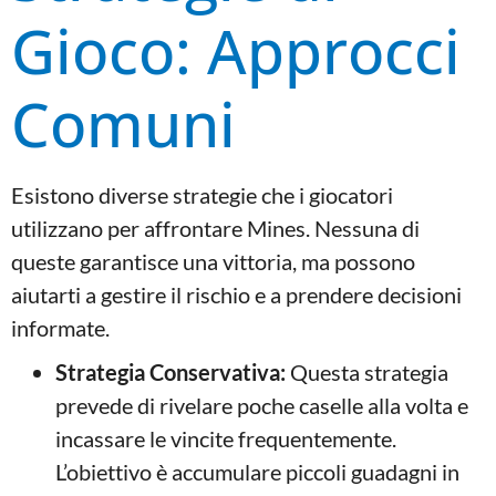
Gioco: Approcci
Comuni
Esistono diverse strategie che i giocatori
utilizzano per affrontare Mines. Nessuna di
queste garantisce una vittoria, ma possono
aiutarti a gestire il rischio e a prendere decisioni
informate.
Strategia Conservativa:
Questa strategia
prevede di rivelare poche caselle alla volta e
incassare le vincite frequentemente.
L’obiettivo è accumulare piccoli guadagni in