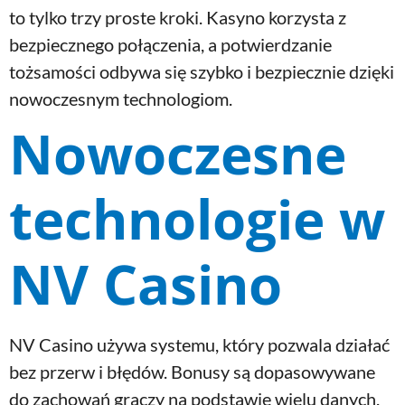
to tylko trzy proste kroki. Kasyno korzysta z
bezpiecznego połączenia, a potwierdzanie
tożsamości odbywa się szybko i bezpiecznie dzięki
nowoczesnym technologiom.
Nowoczesne
technologie w
NV Casino
NV Casino używa systemu, który pozwala działać
bez przerw i błędów. Bonusy są dopasowywane
do zachowań graczy na podstawie wielu danych.