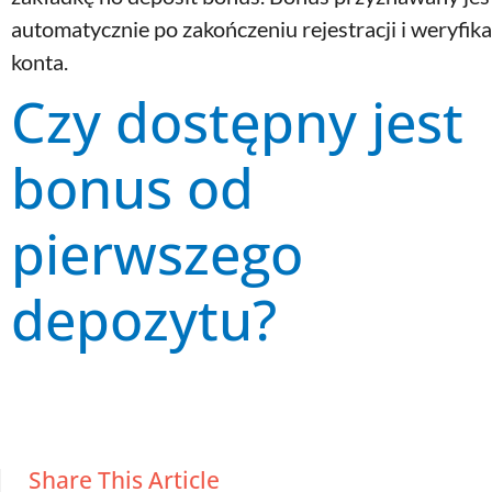
automatycznie po zakończeniu rejestracji i weryfika
konta.
Czy dostępny jest
bonus od
pierwszego
depozytu?
Share This Article