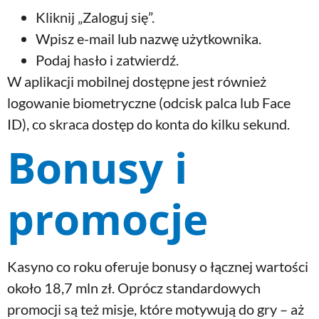
Kliknij „Zaloguj się”.
Wpisz e-mail lub nazwę użytkownika.
Podaj hasło i zatwierdź.
W aplikacji mobilnej dostępne jest również
logowanie biometryczne (odcisk palca lub Face
ID), co skraca dostęp do konta do kilku sekund.
Bonusy i
promocje
Kasyno co roku oferuje bonusy o łącznej wartości
około 18,7 mln zł. Oprócz standardowych
promocji są też misje, które motywują do gry – aż