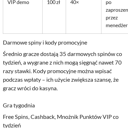
VIP demo
100 zł
40×
po
zaproszen
przez
menedżer
Darmowe spiny i kody promocyjne
Średnio gracze dostają 35 darmowych spinów co
tydzień, a wygrane z nich mogą sięgnąć nawet 70
razy stawki. Kody promocyjne można wpisać
podczas wpłaty – ich użycie zwiększa szansę, że
gracz wróci do kasyna.
Gra tygodnia
Free Spins, Cashback, Mnożnik Punktów VIP co
tydzień