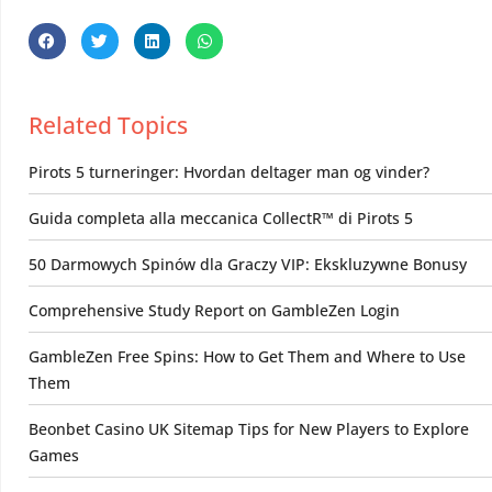
Related Topics
Pirots 5 turneringer: Hvordan deltager man og vinder?
Guida completa alla meccanica CollectR™ di Pirots 5
50 Darmowych Spinów dla Graczy VIP: Ekskluzywne Bonusy
Comprehensive Study Report on GambleZen Login
GambleZen Free Spins: How to Get Them and Where to Use
Them
Beonbet Casino UK Sitemap Tips for New Players to Explore
Games