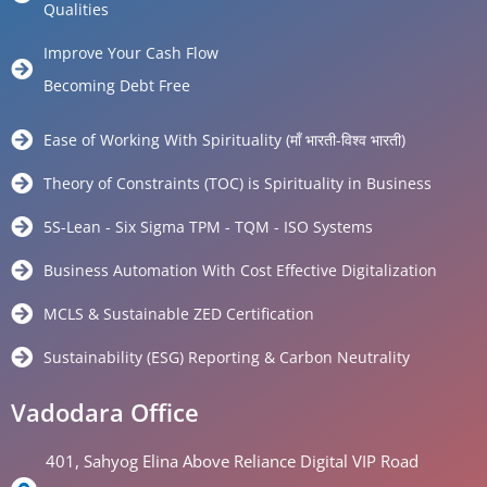
Qualities
Improve Your Cash Flow
Becoming Debt Free
Ease of Working With Spirituality (माँ भारती-विश्व भारती)
Theory of Constraints (TOC) is Spirituality in Business
5S-Lean - Six Sigma TPM - TQM - ISO Systems
Business Automation With Cost Effective Digitalization
MCLS & Sustainable ZED Certification
Sustainability (ESG) Reporting & Carbon Neutrality
Vadodara Office
401, Sahyog Elina Above Reliance Digital VIP Road