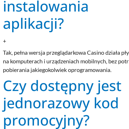
instalowania
aplikacji?
+
Tak, pełna wersja przeglądarkowa Casino działa pł
na komputerach i urządzeniach mobilnych, bez pot
pobierania jakiegokolwiek oprogramowania.
Czy dostępny jest
jednorazowy kod
promocyjny?