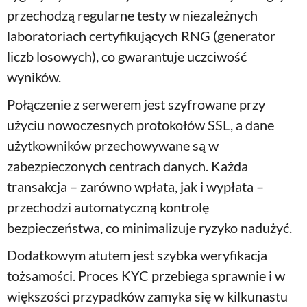
przechodzą regularne testy w niezależnych
laboratoriach certyfikujących RNG (generator
liczb losowych), co gwarantuje uczciwość
wyników.
Połączenie z serwerem jest szyfrowane przy
użyciu nowoczesnych protokołów SSL, a dane
użytkowników przechowywane są w
zabezpieczonych centrach danych. Każda
transakcja – zarówno wpłata, jak i wypłata –
przechodzi automatyczną kontrolę
bezpieczeństwa, co minimalizuje ryzyko nadużyć.
Dodatkowym atutem jest szybka weryfikacja
tożsamości. Proces KYC przebiega sprawnie i w
większości przypadków zamyka się w kilkunastu