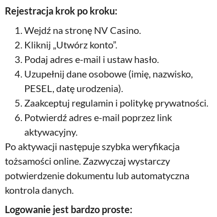
Rejestracja krok po kroku:
Wejdź na stronę NV Casino.
Kliknij „Utwórz konto”.
Podaj adres e-mail i ustaw hasło.
Uzupełnij dane osobowe (imię, nazwisko,
PESEL, datę urodzenia).
Zaakceptuj regulamin i politykę prywatności.
Potwierdź adres e-mail poprzez link
aktywacyjny.
Po aktywacji następuje szybka weryfikacja
tożsamości online. Zazwyczaj wystarczy
potwierdzenie dokumentu lub automatyczna
kontrola danych.
Logowanie jest bardzo proste: