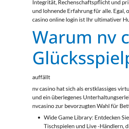
Integrität, Rechenschaftspflicht und p
und lohnende Erfahrung für alle. Egal, o
casino online login ist Ihr ultimativer H
Warum nv c
Glücksspiel
auffällt
nv casino hat sich als erstklassiges vir
und ein überlegenes Unterhaltungserleb
nvcasino zur bevorzugten Wahl für Be
Wide Game Library: Entdecken Sie 
Tischspielen und Live -Händlern, di