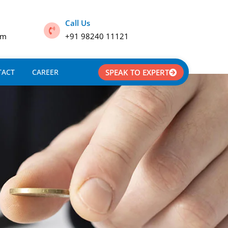
Call Us
om
+91 98240 11121
TACT
CAREER
SPEAK TO EXPERT