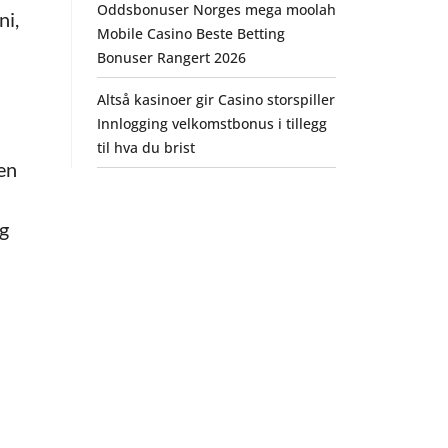
Oddsbonuser Norges mega moolah
ni,
Mobile Casino Beste Betting
Bonuser Rangert 2026
Altså kasinoer gir Casino storspiller
Innlogging velkomstbonus i tillegg
til hva du brist
en
ng