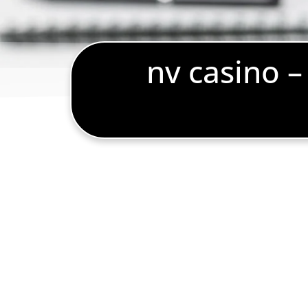
nv casino –
nv casino 
Ziel für C