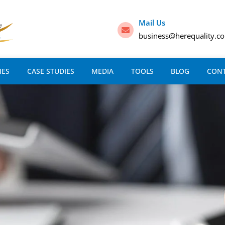
Mail Us
business@herequality.c
IES
CASE STUDIES
MEDIA
TOOLS
BLOG
CON