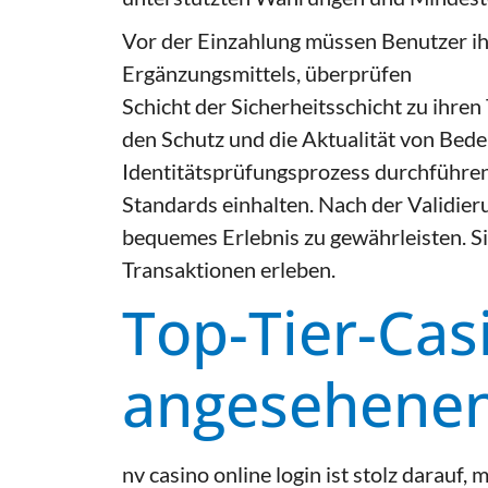
Vor der Einzahlung müssen Benutzer ih
Ergänzungsmittels, überprüfen
Schicht der Sicherheitsschicht zu ihren
den Schutz und die Aktualität von Bede
Identitätsprüfungsprozess durchführen,
Standards einhalten. Nach der Validie
bequemes Erlebnis zu gewährleisten. Si
Transaktionen erleben.
Top-Tier-Cas
angesehenen
nv casino online login ist stolz darauf