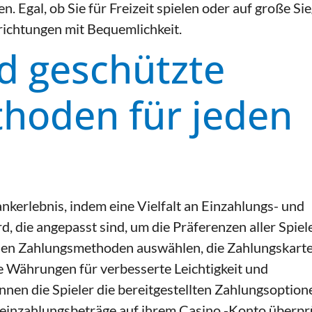
. Egal, ob Sie für Freizeit spielen oder auf große Si
srichtungen mit Bequemlichkeit.
 geschützte
hoden für jeden
ankerlebnis, indem eine Vielfalt an Einzahlungs- und
, die angepasst sind, um die Präferenzen aller Spiel
chen Zahlungsmethoden auswählen, die Zahlungskarte
e Währungen für verbesserte Leichtigkeit und
nnen die Spieler die bereitgestellten Zahlungsoption
inzahlungsbeträge auf ihrem Casino -Konto überpr