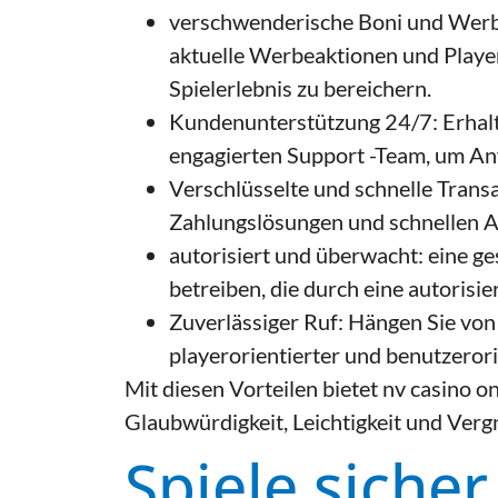
verschwenderische Boni und Werb
aktuelle Werbeaktionen und Player
Spielerlebnis zu bereichern.
Kundenunterstützung 24/7: Erhalt
engagierten Support -Team, um Anf
Verschlüsselte und schnelle Transa
Zahlungslösungen und schnellen A
autorisiert und überwacht: eine g
betreiben, die durch eine autorisie
Zuverlässiger Ruf: Hängen Sie von 
playerorientierter und benutzerori
Mit diesen Vorteilen bietet nv casino o
Glaubwürdigkeit, Leichtigkeit und Vergn
Spiele siche