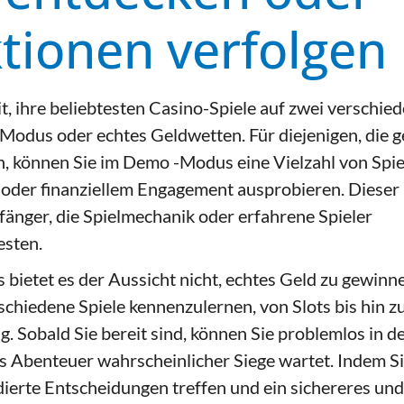
tionen verfolgen
it, ihre beliebtesten Casino-Spiele auf zwei verschie
Modus oder echtes Geldwetten. Für diejenigen, die 
, können Sie im Demo -Modus eine Vielzahl von Spie
 oder finanziellem Engagement ausprobieren. Dieser
fänger, die Spielmechanik oder erfahrene Spieler
esten.
ietet es der Aussicht nicht, echtes Geld zu gewinn
schiedene Spiele kennenzulernen, von Slots bis hin z
. Sobald Sie bereit sind, können Sie problemlos in d
 Abenteuer wahrscheinlicher Siege wartet. Indem S
dierte Entscheidungen treffen und ein sichereres und