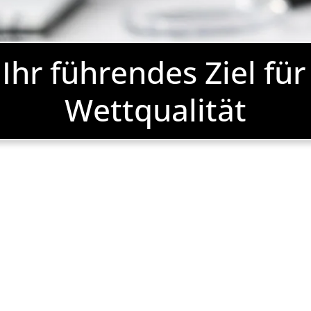
 Ihr führendes Ziel fü
Wettqualität
– Ihr führend
asino und