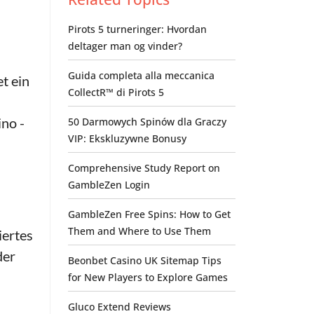
Pirots 5 turneringer: Hvordan
deltager man og vinder?
Guida completa alla meccanica
et ein
CollectR™ di Pirots 5
no -
50 Darmowych Spinów dla Graczy
VIP: Ekskluzywne Bonusy
Comprehensive Study Report on
GambleZen Login
GambleZen Free Spins: How to Get
Them and Where to Use Them
iertes
der
Beonbet Casino UK Sitemap Tips
for New Players to Explore Games
Gluco Extend Reviews