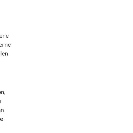
dene
gerne
len
en,
u
en
ie